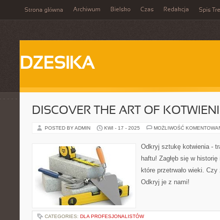
Archiwum
Bielsko
Czas
Redakcja
Strona główna
Spis Tre
DZESIKA
DISCOVER THE ART OF KOTWIENI
POSTED BY ADMIN
KWI - 17 - 2025
MOŻLIWOŚĆ KOMENTOWA
Odkryj sztukę kotwienia - t
haftu! Zagłęb się w historię
które przetrwało wieki. Czy
Odkryj je z nami!
CATEGORIES:
DLA PROFESJONALISTÓW