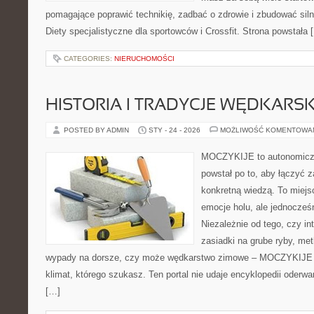
pomagające poprawić technikię, zadbać o zdrowie i zbudować silne
Diety specjalistyczne dla sportowców i Crossfit. Strona powstała 
CATEGORIES:
NIERUCHOMOŚCI
HISTORIA I TRADYCJE WĘDKARSK
POSTED BY ADMIN
STY - 24 - 2026
MOŻLIWOŚĆ KOMENTOWA
MOCZYKIJE to autonomiczny
powstał po to, aby łączyć 
konkretną wiedzą. To miejs
emocje holu, ale jednocześn
Niezależnie od tego, czy in
zasiadki na grube ryby, me
wypady na dorsze, czy może wędkarstwo zimowe – MOCZYKIJE m
klimat, którego szukasz. Ten portal nie udaje encyklopedii oderwa
[…]