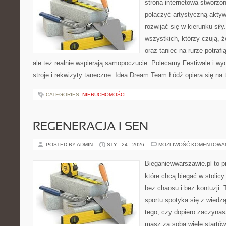
strona internetowa stworzon
połączyć artystyczną aktyw
rozwijać się w kierunku siły
wszystkich, którzy czują, 
oraz taniec na rurze potrafi
ale też realnie wspierają samopoczucie. Polecamy Festiwale i wy
stroje i rekwizyty taneczne. Idea Dream Team Łódź opiera się na
CATEGORIES:
NIERUCHOMOŚCI
REGENERACJA I SEN
POSTED BY ADMIN
STY - 24 - 2026
MOŻLIWOŚĆ KOMENTOWA
Bieganiewwarszawie.pl to p
które chcą biegać w stolicy
bez chaosu i bez kontuzji. 
sportu spotyka się z wiedzą
tego, czy dopiero zaczynas
masz za sobą wiele startów,