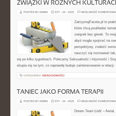
ZWIĄZKI W RÓŻNYCH KULTURAC
POSTED BY ADMIN
STY - 24 - 2026
MOŻLIWOŚĆ KOMENTOWA
ZatrzymajFaceta.pl to prakt
które chcą poukładać temat
związek bez gierek. To mie
abyś mogła spojrzeć na swo
perspektywy, znaleźć sens
nauczyć się rozmawiać tak,
się po kilku tygodniach. Polecamy Seksualność i intymność i Sing
skupia się na tym, co naprawdę buduje zainteresowanie w relacji:
CATEGORIES:
NIERUCHOMOŚCI
TANIEC JAKO FORMA TERAPII
POSTED BY ADMIN
STY - 24 - 2026
MOŻLIWOŚĆ KOMENTOWA
Dream Team Łódź – Aerial, 