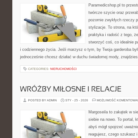
Paramedicshop.pl to przest
twórcze szycie oraz przerab
pozornie zwykłych rzeczy 
stylizacje. To strona, na kt
praktyka i radość z tego, 
stworzyć coś, co idealnie p
i codziennego życia. Jeśli marzysz o tym, by Twoja garderoba była
jednocześnie chcesz działać w duchu świadomej mody, znajdzie
CATEGORIES:
NIERUCHOMOŚCI
WRÓŻBY MIŁOSNE I RELACJE
POSTED BY ADMIN
STY - 25 - 2026
MOŻLIWOŚĆ KOMENTOWA
Margoseila to zakątek w si
siebie na nowo. To portal, 
abyś mógł spojrzeć uważnie
reagujesz, czego szukasz 