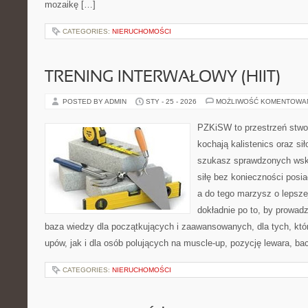
mozaikę […]
CATEGORIES:
NIERUCHOMOŚCI
TRENING INTERWAŁOWY (HIIT)
POSTED BY ADMIN
STY - 25 - 2026
MOŻLIWOŚĆ KOMENTOWA
PZKiSW to przestrzeń stwor
kochają kalistenics oraz sił
szukasz sprawdzonych ws
siłę bez konieczności posiad
a do tego marzysz o lepszej
dokładnie po to, by prowadz
baza wiedzy dla początkujących i zaawansowanych, dla tych, któr
upów, jak i dla osób polujących na muscle-up, pozycję lewara, ba
CATEGORIES:
NIERUCHOMOŚCI