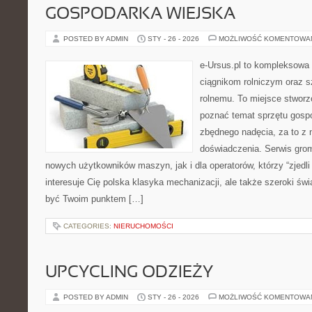
GOSPODARKA WIEJSKA
POSTED BY ADMIN
STY - 26 - 2026
MOŻLIWOŚĆ KOMENTOWA
e-Ursus.pl to kompleksowa
ciągnikom rolniczym oraz s
rolnemu. To miejsce stworz
poznać temat sprzętu gosp
zbędnego nadęcia, za to z 
doświadczenia. Serwis gro
nowych użytkowników maszyn, jak i dla operatorów, którzy “zjedli 
interesuje Cię polska klasyka mechanizacji, ale także szeroki św
być Twoim punktem […]
CATEGORIES:
NIERUCHOMOŚCI
UPCYCLING ODZIEŻY
POSTED BY ADMIN
STY - 26 - 2026
MOŻLIWOŚĆ KOMENTOWA