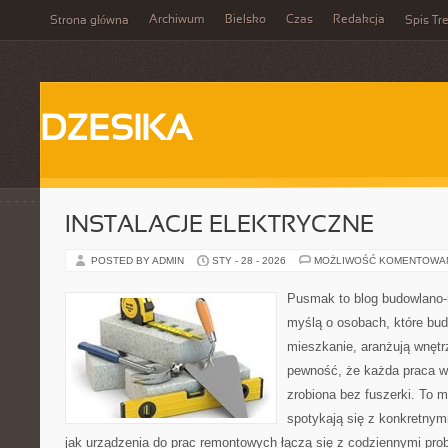
Archiwum
Bielsko
Czas
Redakcja
Strona główna
Spis Tre
DZESIKA
INSTALACJE ELEKTRYCZNE
POSTED BY ADMIN
STY - 28 - 2026
MOŻLIWOŚĆ KOMENTOWA
Pusmak to blog budowlano-
myślą o osobach, które bu
mieszkanie, aranżują wnętr
pewność, że każda praca w
zrobiona bez fuszerki. To m
spotykają się z konkretnym
jak urządzenia do prac remontowych łączą się z codziennymi pr