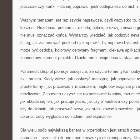
płaszcze czy kurtki – da się poprawić, jeśli podejdziesz do nich z
Ważnym tematem jest też szycie naprawcze, czyli wszystko to, co
koszem. Rozdarcia, przetarcia, dziurki, pęknięte szwy, zerwane gu
nie musi oznaczać końca. Wystarczy wiedzieć, jak podszyć newra
ścieg, jak zastosować podkład i jak sprawić, by naprawa była e
może być ozdobą: kolorowy cerowany fragment, ciekawa aplikacja 
zamierzony element projektu. Dzięki temu Twoje ubrania stają się 
Paramedicshop.pl promuje podejście, że szycie to nie tylko hobby
skill na lata. Kiedy wiesz, jak obsłużyć maszynę, jak poprawnie 
proste formy i jak pracować z materiałem, nagle otwierają się prze
możliwości. Z czasem uczysz się rozpoznawać tkaniny, rozumieć,
jak układa się len, jak pracuje jeans, jak „żyje” wiskoza czy polie
igły do dzianin, jak prasować szwy, jak stabilizować krawędzie i
ubrania, żeby wyglądało schludnie i profesjonalnie.
Dla wielu osób największą barierą w przeróbkach jest strach przed
naturalne – przecież nikt nie chce zniszczyć ulubionej rzeczy. Dl