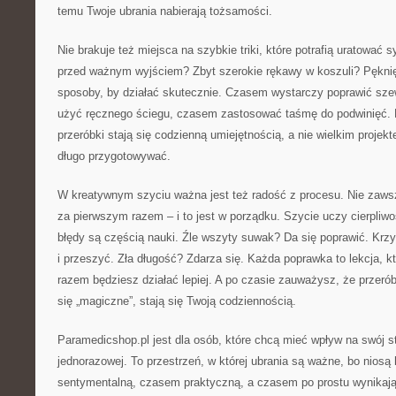
temu Twoje ubrania nabierają tożsamości.
Nie brakuje też miejsca na szybkie triki, które potrafią uratować 
przed ważnym wyjściem? Zbyt szerokie rękawy w koszuli? Pękni
sposoby, by działać skutecznie. Czasem wystarczy poprawić sz
użyć ręcznego ściegu, czasem zastosować taśmę do podwinięć. 
przeróbki stają się codzienną umiejętnością, a nie wielkim projekt
długo przygotowywać.
W kreatywnym szyciu ważna jest też radość z procesu. Nie zawsz
za pierwszym razem – i to jest w porządku. Szycie uczy cierpliwo
błędy są częścią nauki. Źle wszyty suwak? Da się poprawić. Krz
i przeszyć. Zła długość? Zdarza się. Każda poprawka to lekcja, 
razem będziesz działać lepiej. A po czasie zauważysz, że przeró
się „magiczne”, stają się Twoją codziennością.
Paramedicshop.pl jest dla osób, które chcą mieć wpływ na swój st
jednorazowej. To przestrzeń, w której ubrania są ważne, bo niosą
sentymentalną, czasem praktyczną, a czasem po prostu wynikają