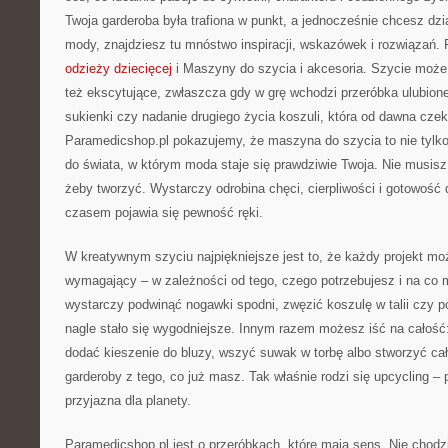
Twoja garderoba była trafiona w punkt, a jednocześnie chcesz dz
mody, znajdziesz tu mnóstwo inspiracji, wskazówek i rozwiązań
odzieży dziecięcej
i Maszyny do szycia i akcesoria. Szycie może
też ekscytujące, zwłaszcza gdy w grę wchodzi przeróbka ulubione
sukienki czy nadanie drugiego życia koszuli, która od dawna czek
Paramedicshop.pl pokazujemy, że maszyna do szycia to nie tylko 
do świata, w którym moda staje się prawdziwie Twoja. Nie musisz
żeby tworzyć. Wystarczy odrobina chęci, cierpliwości i gotowość
czasem pojawia się pewność ręki.
W kreatywnym szyciu najpiękniejsze jest to, że każdy projekt mo
wymagający – w zależności od tego, czego potrzebujesz i na co
wystarczy podwinąć nogawki spodni, zwęzić koszulę w talii czy p
nagle stało się wygodniejsze. Innym razem możesz iść na całość
dodać kieszenie do bluzy, wszyć suwak w torbę albo stworzyć c
garderoby z tego, co już masz. Tak właśnie rodzi się upcycling – 
przyjazna dla planety.
Paramedicshop.pl jest o przeróbkach, które mają sens. Nie chodz