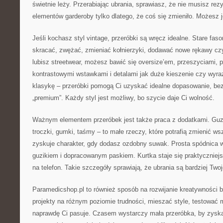
świetnie leży. Przerabiając ubrania, sprawiasz, że nie musisz re
elementów garderoby tylko dlatego, że coś się zmieniło. Możesz j
Jeśli kochasz styl vintage, przeróbki są wręcz idealne. Stare fa
skracać, zwężać, zmieniać kołnierzyki, dodawać nowe rękawy czy
lubisz streetwear, możesz bawić się oversize’em, przeszyciami, p
kontrastowymi wstawkami i detalami jak duże kieszenie czy wyraz
klasykę – przeróbki pomogą Ci uzyskać idealne dopasowanie, bez
„premium”. Każdy styl jest możliwy, bo szycie daje Ci wolność.
Ważnym elementem przeróbek jest także praca z dodatkami. Guzik
troczki, gumki, taśmy – to małe rzeczy, które potrafią zmienić w
zyskuje charakter, gdy dodasz ozdobny suwak. Prosta spódnica w
guzikiem i dopracowanym paskiem. Kurtka staje się praktyczniej
na telefon. Takie szczegóły sprawiają, że ubrania są bardziej Twoj
Paramedicshop.pl to również sposób na rozwijanie kreatywności 
projekty na różnym poziomie trudności, mieszać style, testować m
naprawdę Ci pasuje. Czasem wystarczy mała przeróbka, by zysk