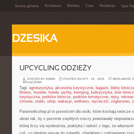
Archiwum
Bielsko
Czas
Redakcja
Strona główna
Spis Tre
DZESIKA
UPCYCLING ODZIEŻY
POSTED BY ADMIN
POSTED ON STY - 26 - 2026
MOŻLIWOŚĆ 
WYŁĄCZONA
Tagi:
agroturystyka
,
akcesoria turystyczne
,
bagaże
,
bilety lotnicz
fitness
,
hostele
,
hotele
,
jachty
,
kemping
,
kulturystyka
,
linie lotnic
turystyczna
,
podróże lotnicze
,
podróże tematyczne
,
rejsy
,
rekreac
zimowe
,
statki
,
urlop
,
wakacje
,
wellness
,
wycieczki
,
żeglarstwo
,
z
Paramedicshop.pl to przestrzeń dla osób, które kochają twórcze s
ubrań tak, by z pozornie zwykłych rzeczy powstawały niepowtarzal
której liczy się wyobraźnia, praktyka i radość z tego, że własny
coś, co idealnie pasuje do sylwetki, charakteru i codziennego życ