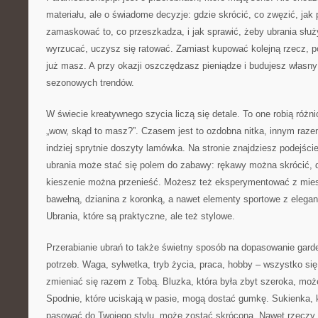
materiału, ale o świadome decyzje: gdzie skrócić, co zwęzić, jak p
zamaskować to, co przeszkadza, i jak sprawić, żeby ubrania służ
wyrzucać, uczysz się ratować. Zamiast kupować kolejną rzecz, pot
już masz. A przy okazji oszczędzasz pieniądze i budujesz własny 
sezonowych trendów.
W świecie kreatywnego szycia liczą się detale. To one robią różni
„wow, skąd to masz?”. Czasem jest to ozdobna nitka, innym razem
indziej sprytnie doszyty lamówka. Na stronie znajdziesz podejśc
ubrania może stać się polem do zabawy: rękawy można skrócić, 
kieszenie można przenieść. Możesz też eksperymentować z mies
bawełną, dzianina z koronką, a nawet elementy sportowe z elega
Ubrania, które są praktyczne, ale też stylowe.
Przerabianie ubrań to także świetny sposób na dopasowanie gard
potrzeb. Waga, sylwetka, tryb życia, praca, hobby – wszystko si
zmieniać się razem z Tobą. Bluzka, która była zbyt szeroka, moż
Spodnie, które uciskają w pasie, mogą dostać gumkę. Sukienka, k
pasować do Twojego stylu, może zostać skrócona. Nawet rzeczy „