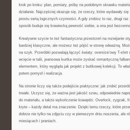
krok po kroku: plan, pomiary, próby na podobnym skrawku materia
działanie. Najczęściej okazuje się, że rzeczy, które wydawały si
prostu serią logicznych czynności. A gdy zrobisz to raz, drugi raz j
sposób buduje się krawiecką pewność siebie, a ona jest bezcenna
Kreatywne szycie to też fantastyczna przestrzeń na rozwijanie st
bardziej klasyczne, ale możesz też pójść w stronę odważną. Mo
na szyk. Przeróbki pozwalają łączyć światy: oversize’owy T-shir
wcięcie w talii, jeansowa kurtka może zyskać romantyczną falban
elementem, który wygląda jak projekt z butikowej kolekcji. To wł
potem pomysł i realizacja.
Na stronie liczy się także podejście praktyczne: jak zrobić przeró
trwałe. Uczysz się, że ważna jest jakość szwu, odpowiednie naprę
do materiału, a także wykończenie krawędzi. Overlock, zygzak, f
kryte – każdy detal ma znaczenie. Dzięki temu rzeczy, które prze
dobrze nie tylko na zdjęciu czy w pierwszym dniu noszenia, ale r
miesiącach i praniach.