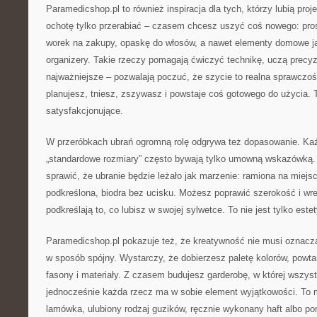
Paramedicshop.pl to również inspiracja dla tych, którzy lubią proj
ochotę tylko przerabiać – czasem chcesz uszyć coś nowego: pro
worek na zakupy, opaskę do włosów, a nawet elementy domowe j
organizery. Takie rzeczy pomagają ćwiczyć technikę, uczą precyzji
najważniejsze – pozwalają poczuć, że szycie to realna sprawczość
planujesz, tniesz, zszywasz i powstaje coś gotowego do użycia. T
satysfakcjonujące.
W przeróbkach ubrań ogromną rolę odgrywa też dopasowanie. Każde
„standardowe rozmiary” często bywają tylko umowną wskazówką.
sprawić, że ubranie będzie leżało jak marzenie: ramiona na miejscu
podkreślona, biodra bez ucisku. Możesz poprawić szerokość i wre
podkreślają to, co lubisz w swojej sylwetce. To nie jest tylko este
Paramedicshop.pl pokazuje też, że kreatywność nie musi oznac
w sposób spójny. Wystarczy, że dobierzesz paletę kolorów, powtar
fasony i materiały. Z czasem budujesz garderobę, w której wszyst
jednocześnie każda rzecz ma w sobie element wyjątkowości. To 
lamówka, ulubiony rodzaj guzików, ręcznie wykonany haft albo po