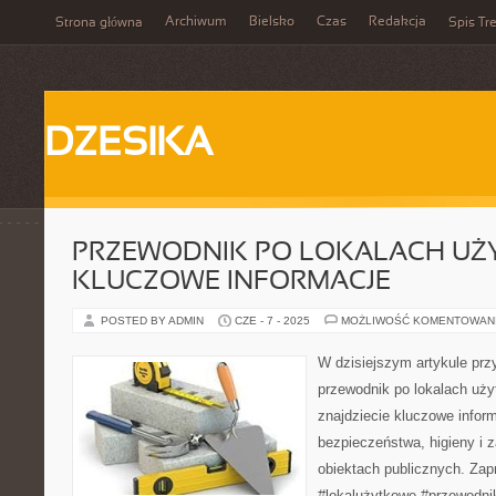
Archiwum
Bielsko
Czas
Redakcja
Strona główna
Spis Tre
DZESIKA
PRZEWODNIK PO LOKALACH UŻ
KLUCZOWE INFORMACJE
POSTED BY ADMIN
CZE - 7 - 2025
MOŻLIWOŚĆ KOMENTOWAN
W dzisiejszym artykule pr
przewodnik po lokalach uż
znajdziecie kluczowe infor
bezpieczeństwa, higieny i 
obiektach publicznych. Zap
#lokalużytkowe #przewodni