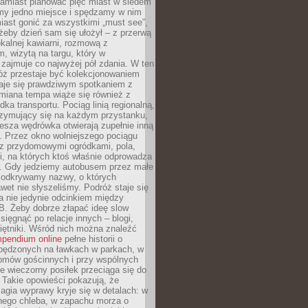
Zamiast planować pięć miast w siedem
amy jedno miejsce i spędzamy w nim
iast gonić za wszystkimi „must see”,
eby dzień sam się ułożył – z przerwą
kalnej kawiarni, rozmową z
 wizytą na targu, który w
zajmuje co najwyżej pół zdania. W ten
óż przestaje być kolekcjonowaniem
staje się prawdziwym spotkaniem z
miana tempa wiąże się również z
ka transportu. Pociąg linią regionalną,
rzymujący się na każdym przystanku,
iesza wędrówka otwierają zupełnie inną
. Przez okno wolniejszego pociągu
z przydomowymi ogródkami, pola,
i, na których ktoś właśnie odprowadza
ę. Gdy jedziemy autobusem przez małe
 odkrywamy nazwy, o których
wet nie słyszeliśmy. Podróż staje się
a nie jedynie odcinkiem między
B. Żeby dobrze złapać ideę slow
 sięgnąć po relacje innych – blogi,
iętniki. Wśród nich można znaleźć
pendium online
pełne historii o
pędzonych na ławkach w parkach, w
omów gościnnych i przy wspólnych
ie wieczorny posiłek przeciąga się do
 Takie opowieści pokazują, że
gia wyprawy kryje się w detalach: w
nego chleba, w zapachu morza o