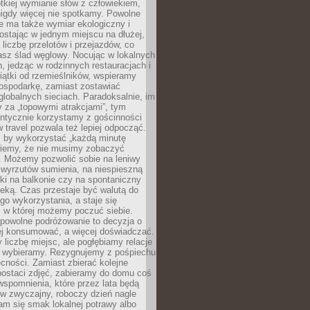
ótkiej wymianie słów z człowiekiem,
nigdy więcej nie spotkamy. Powolne
e ma także wymiar ekologiczny i
ostając w jednym miejscu na dłużej,
liczbę przelotów i przejazdów, co
asz ślad węglowy. Nocując w lokalnych
, jedząc w rodzinnych restauracjach i
ątki od rzemieślników, wspieramy
ospodarkę, zamiast zostawiać
globalnych sieciach. Paradoksalnie, im
 za „topowymi atrakcjami”, tym
entycznie korzystamy z gościnności
w travel pozwala też lepiej odpocząć.
, by wykorzystać „każdą minutę
 wiemy, że nie musimy zobaczyć
. Możemy pozwolić sobie na leniwy
 wyrzutów sumienia, na niespieszną
żki na balkonie czy na spontaniczny
zeką. Czas przestaje być walutą do
o wykorzystania, a staje się
, w której możemy poczuć siebie.
 powolne podróżowanie to decyzja o
ej konsumować, a więcej doświadczać.
liczbę miejsc, ale pogłębiamy relacje
re wybieramy. Rezygnujemy z pośpiechu
cności. Zamiast zbierać kolejne
postaci zdjęć, zabieramy do domu coś
wspomnienia, które przez lata będą
w zwyczajny, roboczy dzień nagle
m się smak lokalnej potrawy albo