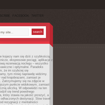
SCRIBE
FACEBOOK
TWITTER
e kojarzy nam się dziś z szybkością.
otnicze, ekspresowe pociągi, aplikacje z
ową rezerwacją noclegu – wszystko
kawiczne i optymalne. Paradoks
m, że im szybciej się
amy, tym mniej naprawdę widzimy.
 nad krajobrazami, zamiast je
. Zatrzymujemy się na zdjęcie w
iejszym punkcie widokowym, zamiast
czną uliczką. W odpowiedzi na ten
odził się trend powolnego
, który stawia na jakość przeżyć, a
ę odhaczonych destynacji. Slow travel
od rezygnacji z mentalności