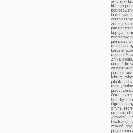
świcie, w kr
którego już 
podróżowani
finansowy. Z
ograniczamy 
zmniejsza n
pensjonatach
kupując pami
miejscową g
pieniądze w 
mniej gonimy
bardziej aut
regionu. Slo
Znika presja
urlopu”, bo
wszystkiego
poranek bez
lekturę ksią
piknik nad r
maksymalneg
przestrzenią
Ostatecznie
tym, by mni
Ograniczamy 
z tymi, któ
na rzecz obe
„dowody” w 
trwalszego: 
wracać, gdy 
przypomni na