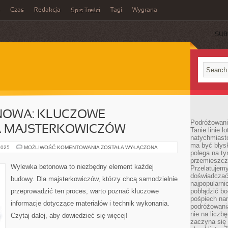
Czas
Redakcja
Tagi
Wygrana
Spis Treści
SUB
NOWA: KLUCZOWE
Podróżowani
A MAJSTERKOWICZÓW
Tanie linie l
natychmiast
ma być błys
WYLEWKA
2025
MOŻLIWOŚĆ KOMENTOWANIA
ZOSTAŁA WYŁĄCZONA
polega na ty
BETONOWA:
KLUCZOWE
przemieszcz
INFORMACJE
Wylewka betonowa to niezbędny element każdej
Przelatujemy
DLA
MAJSTERKOWICZÓW
doświadczać
budowy. Dla majsterkowiczów, którzy chcą samodzielnie
najpopularn
przeprowadzić ten proces, warto poznać kluczowe
pobłądzić bo
pośpiech nar
informacje dotyczące materiałów i technik wykonania.
podróżowania
nie na liczb
Czytaj dalej, aby dowiedzieć się więcej!
zaczyna się 