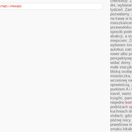
checklisty. 
dni, wybier
STWO I PRAWO
tydzień. Zam
pozwalamy, ż
na kawę w lo
mieszkańcem,
przewodniku 
sposób podr
atrakcji, a 
miejscem. Z
wyborem środ
autobus zat
rower albo p
perspektywę
widać domy 
małe stacyjk
bliską osob
miasteczka,
wcześniej na
opowieścią, 
punktem A i 
travel, warto
książki, pam
niejedno
kom
podróżach s
kuchniach d
stołach, gdz
późnej nocy.
prawdziwa ma
smaku lokal