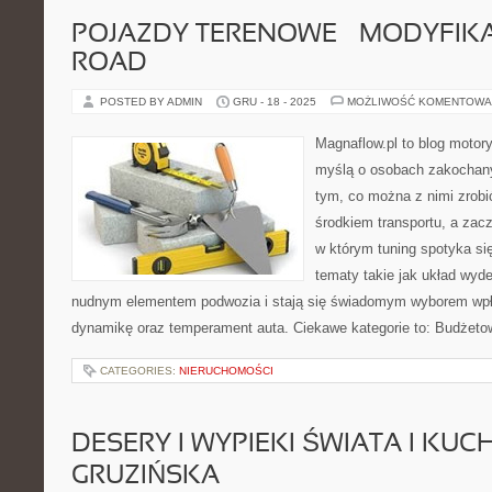
POJAZDY TERENOWE – MODYFIKA
ROAD
POSTED BY ADMIN
GRU - 18 - 2025
MOŻLIWOŚĆ KOMENTOWA
Magnaflow.pl to blog motory
myślą o osobach zakochan
tym, co można z nimi zrobić
środkiem transportu, a zac
w którym tuning spotyka si
tematy takie jak układ wyd
nudnym elementem podwozia i stają się świadomym wyborem wpł
dynamikę oraz temperament auta. Ciekawe kategorie to: Budżetow
CATEGORIES:
NIERUCHOMOŚCI
DESERY I WYPIEKI ŚWIATA I KUC
GRUZIŃSKA