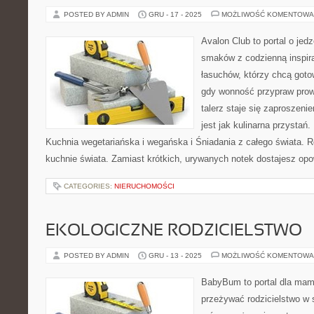
POSTED BY ADMIN
GRU - 17 - 2025
MOŻLIWOŚĆ KOMENTOWA
Avalon Club to portal o jedz
smaków z codzienną inspira
łasuchów, którzy chcą gotow
gdy wonność przypraw prowa
talerz staje się zaproszeni
jest jak kulinarna przystań
Kuchnia wegetariańska i wegańska i Śniadania z całego świata. 
kuchnie świata. Zamiast krótkich, urywanych notek dostajesz opo
CATEGORIES:
NIERUCHOMOŚCI
EKOLOGICZNE RODZICIELSTWO
POSTED BY ADMIN
GRU - 13 - 2025
MOŻLIWOŚĆ KOMENTOWA
BabyBum to portal dla mam 
przeżywać rodzicielstwo w 