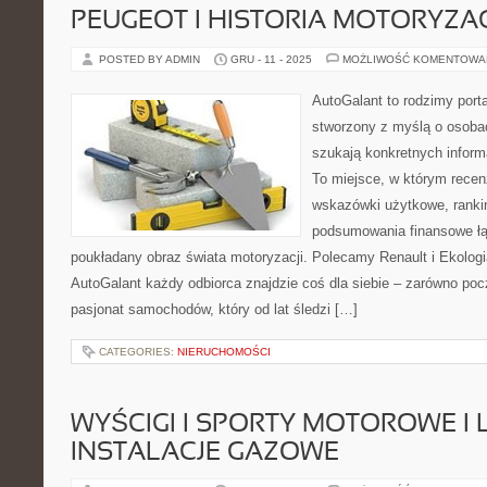
PEUGEOT I HISTORIA MOTORYZAC
POSTED BY ADMIN
GRU - 11 - 2025
MOŻLIWOŚĆ KOMENTOWA
AutoGalant to rodzimy port
stworzony z myślą o osoba
szukają konkretnych inform
To miejsce, w którym recenz
wskazówki użytkowe, rankin
podsumowania finansowe łąc
poukładany obraz świata motoryzacji. Polecamy Renault i Ekolog
AutoGalant każdy odbiorca znajdzie coś dla siebie – zarówno pocz
pasjonat samochodów, który od lat śledzi […]
CATEGORIES:
NIERUCHOMOŚCI
WYŚCIGI I SPORTY MOTOROWE I L
INSTALACJE GAZOWE