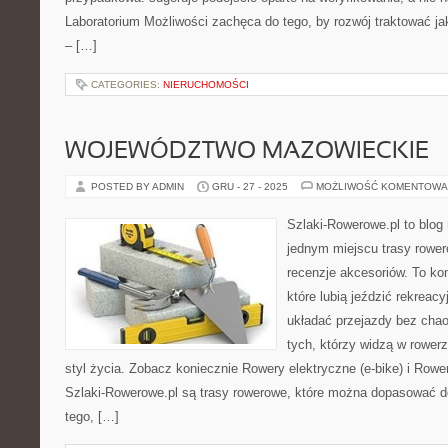
Laboratorium Możliwości zachęca do tego, by rozwój traktować j
– […]
CATEGORIES:
NIERUCHOMOŚCI
WOJEWÓDZTWO MAZOWIECKIE
POSTED BY ADMIN
GRU - 27 - 2025
MOŻLIWOŚĆ KOMENTOWA
Szlaki-Rowerowe.pl to blog 
jednym miejscu trasy rower
recenzje akcesoriów. To k
które lubią jeździć rekreacy
układać przejazdy bez chao
tych, którzy widzą w rowerz
styl życia. Zobacz koniecznie Rowery elektryczne (e-bike) i Ro
Szlaki-Rowerowe.pl są trasy rowerowe, które można dopasować do
tego, […]