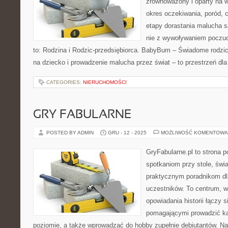
zrównoważony i oparty na w
okres oczekiwania, poród, c
etapy dorastania malucha s
nie z wywoływaniem poczuci
to: Rodzina i Rodzic-przedsiębiorca. BabyBum – Świadome rodzic
na dziecko i prowadzenie malucha przez świat – to przestrzeń dla
CATEGORIES:
NIERUCHOMOŚCI
GRY FABULARNE
POSTED BY ADMIN
GRU - 12 - 2025
MOŻLIWOŚĆ KOMENTOWA
GryFabularne.pl to strona 
spotkaniom przy stole, świ
praktycznym poradnikom dl
uczestników. To centrum, w
opowiadania historii łączy 
pomagającymi prowadzić 
poziomie, a także wprowadzać do hobby zupełnie debiutantów. Na