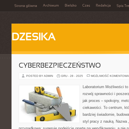
Archiwum
Bielsko
Czas
Redakcja
Strona główna
Spis Tre
DZESIKA
CYBERBEZPIECZEŃSTWO
POSTED BY ADMIN
GRU - 28 - 2025
MOŻLIWOŚĆ KOMENTOWA
Laboratorium Możliwości to
rozwój sprawności i poszer
jak proces – spokojny, met
ciekawości. To centrum, kt
bardziej świadomie, budowa
styl pracy z nauką. Nazwa „
przypadkowa: sugeruje podejście oparte na weryfikowaniu, a nie n