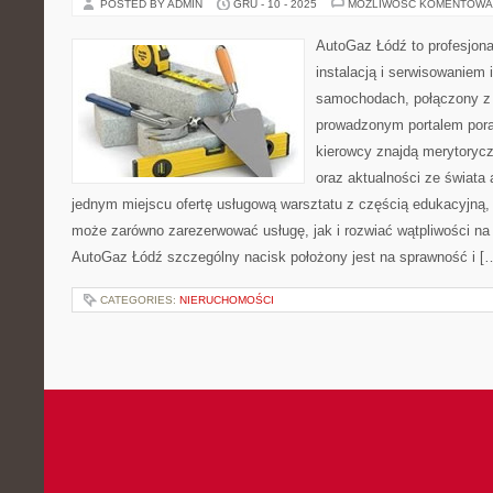
POSTED BY ADMIN
GRU - 10 - 2025
MOŻLIWOŚĆ KOMENTOWA
AutoGaz Łódź to profesjona
instalacją i serwisowaniem 
samochodach, połączony z
prowadzonym portalem por
kierowcy znajdą merytoryc
oraz aktualności ze świata 
jednym miejscu ofertę usługową warsztatu z częścią edukacyjną,
może zarówno zarezerwować usługę, jak i rozwiać wątpliwości na
AutoGaz Łódź szczególny nacisk położony jest na sprawność i [
CATEGORIES:
NIERUCHOMOŚCI