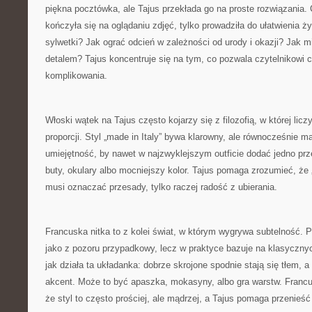
piękna pocztówka, ale Tajus przekłada go na proste rozwiązania. C
kończyła się na oglądaniu zdjęć, tylko prowadziła do ułatwienia ż
sylwetki? Jak ograć odcień w zależności od urody i okazji? Jak 
detalem? Tajus koncentruje się na tym, co pozwala czytelnikowi 
komplikowania.
Włoski wątek na Tajus często kojarzy się z filozofią, w której licz
proporcji. Styl „made in Italy” bywa klarowny, ale równocześnie m
umiejętność, by nawet w najzwyklejszym outficie dodać jedno prze
buty, okulary albo mocniejszy kolor. Tajus pomaga zrozumieć, że
musi oznaczać przesady, tylko raczej radość z ubierania.
Francuska nitka to z kolei świat, w którym wygrywa subtelność. 
jako z pozoru przypadkowy, lecz w praktyce bazuje na klasycznyc
jak działa ta układanka: dobrze skrojone spodnie stają się tłem, 
akcent. Może to być apaszka, mokasyny, albo gra warstw. Franc
że styl to często prościej, ale mądrzej, a Tajus pomaga przenieść