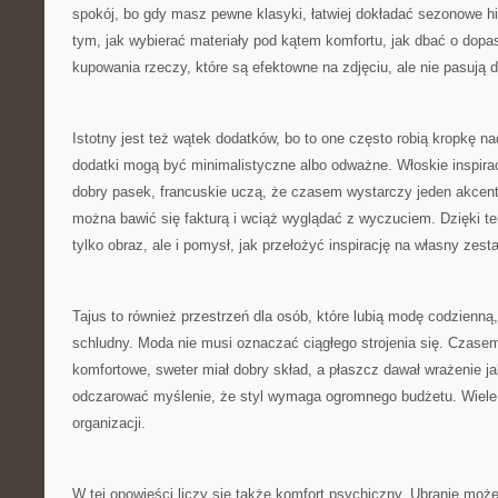
spokój, bo gdy masz pewne klasyki, łatwiej dokładać sezonowe h
tym, jak wybierać materiały pod kątem komfortu, jak dbać o dopas
kupowania rzeczy, które są efektowne na zdjęciu, ale nie pasują d
Istotny jest też wątek dodatków, bo to one często robią kropkę na
dodatki mogą być minimalistyczne albo odważne. Włoskie inspirac
dobry pasek, francuskie uczą, że czasem wystarczy jeden akcent,
można bawić się fakturą i wciąż wyglądać z wyczuciem. Dzięki te
tylko obraz, ale i pomysł, jak przełożyć inspirację na własny zest
Tajus to również przestrzeń dla osób, które lubią modę codzienną,
schludny. Moda nie musi oznaczać ciągłego strojenia się. Czasem
komfortowe, sweter miał dobry skład, a płaszcz dawał wrażenie j
odczarować myślenie, że styl wymaga ogromnego budżetu. Wiele d
organizacji.
W tej opowieści liczy się także komfort psychiczny. Ubranie moż