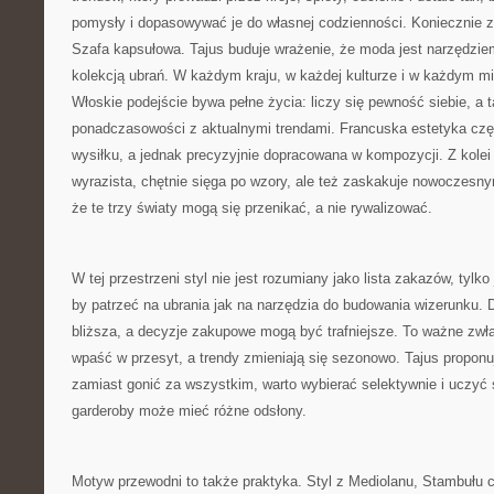
pomysły i dopasowywać je do własnej codzienności. Koniecznie 
Szafa kapsułowa. Tajus buduje wrażenie, że moda jest narzędziem
kolekcją ubrań. W każdym kraju, w każdej kulturze i w każdym mi
Włoskie podejście bywa pełne życia: liczy się pewność siebie, a 
ponadczasowości z aktualnymi trendami. Francuska estetyka częs
wysiłku, a jednak precyzyjnie dopracowana w kompozycji. Z kolei
wyrazista, chętnie sięga po wzory, ale też zaskakuje nowoczesny
że te trzy światy mogą się przenikać, a nie rywalizować.
W tej przestrzeni styl nie jest rozumiany jako lista zakazów, tylk
by patrzeć na ubrania jak na narzędzia do budowania wizerunku. 
bliższa, a decyzje zakupowe mogą być trafniejsze. To ważne zwł
wpaść w przesyt, a trendy zmieniają się sezonowo. Tajus proponu
zamiast gonić za wszystkim, warto wybierać selektywnie i uczyć s
garderoby może mieć różne odsłony.
Motyw przewodni to także praktyka. Styl z Mediolanu, Stambułu