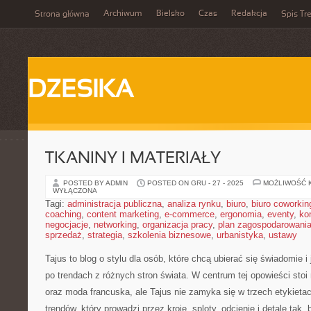
Archiwum
Bielsko
Czas
Redakcja
Strona główna
Spis Tre
DZESIKA
TKANINY I MATERIAŁY
POSTED BY ADMIN
POSTED ON GRU - 27 - 2025
MOŻLIWOŚĆ 
WYŁĄCZONA
Tagi:
administracja publiczna
,
analiza rynku
,
biuro
,
biuro coworkin
coaching
,
content marketing
,
e-commerce
,
ergonomia
,
eventy
,
ko
negocjacje
,
networking
,
organizacja pracy
,
plan zagospodarowani
sprzedaż
,
strategia
,
szkolenia biznesowe
,
urbanistyka
,
ustawy
Tajus to blog o stylu dla osób, które chcą ubierać się świadomie i
po trendach z różnych stron świata. W centrum tej opowieści sto
oraz moda francuska, ale Tajus nie zamyka się w trzech etykieta
trendów, który prowadzi przez kroje, sploty, odcienie i detale tak