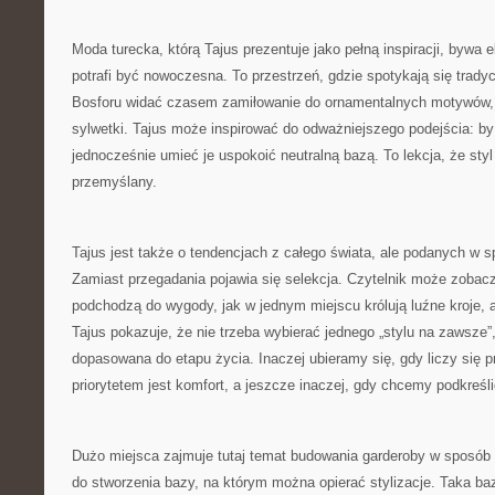
Moda turecka, którą Tajus prezentuje jako pełną inspiracji, bywa
potrafi być nowoczesna. To przestrzeń, gdzie spotykają się tradyc
Bosforu widać czasem zamiłowanie do ornamentalnych motywów, 
sylwetki. Tajus może inspirować do odważniejszego podejścia: by
jednocześnie umieć je uspokoić neutralną bazą. To lekcja, że sty
przemyślany.
Tajus jest także o tendencjach z całego świata, ale podanych w sp
Zamiast przegadania pojawia się selekcja. Czytelnik może zobacz
podchodzą do wygody, jak w jednym miejscu królują luźne kroje,
Tajus pokazuje, że nie trzeba wybierać jednego „stylu na zawsz
dopasowana do etapu życia. Inaczej ubieramy się, gdy liczy się p
priorytetem jest komfort, a jeszcze inaczej, gdy chcemy podkreśl
Dużo miejsca zajmuje tutaj temat budowania garderoby w sposób
do stworzenia bazy, na którym można opierać stylizacje. Taka baza