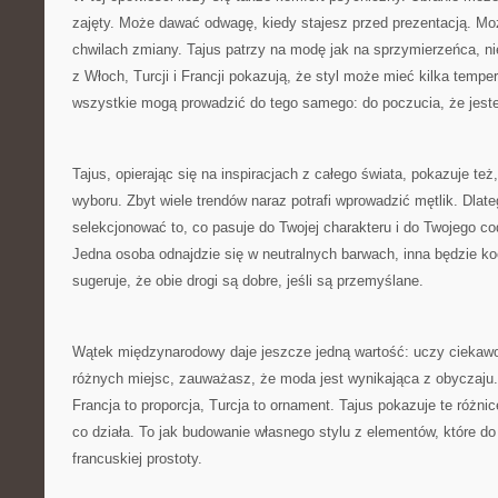
zajęty. Może dawać odwagę, kiedy stajesz przed prezentacją. M
chwilach zmiany. Tajus patrzy na modę jak na sprzymierzeńca, nie
z Włoch, Turcji i Francji pokazują, że styl może mieć kilka temp
wszystkie mogą prowadzić do tego samego: do poczucia, że jest
Tajus, opierając się na inspiracjach z całego świata, pokazuje też
wyboru. Zbyt wiele trendów naraz potrafi wprowadzić mętlik. Dlat
selekcjonować to, co pasuje do Twojej charakteru i do Twojego 
Jedna osoba odnajdzie się w neutralnych barwach, inna będzie ko
sugeruje, że obie drogi są dobre, jeśli są przemyślane.
Wątek międzynarodowy daje jeszcze jedną wartość: uczy ciekawoś
różnych miejsc, zauważasz, że moda jest wynikająca z obyczaju.
Francja to proporcja, Turcja to ornament. Tajus pokazuje te różnic
co działa. To jak budowanie własnego stylu z elementów, które do
francuskiej prostoty.