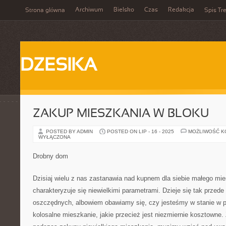
Archiwum
Bielsko
Czas
Redakcja
Strona główna
Spis Tre
DZESIKA
ZAKUP MIESZKANIA W BLOKU
POSTED BY ADMIN
POSTED ON LIP - 16 - 2025
MOŻLIWOŚĆ 
WYŁĄCZONA
Drobny dom
Dzisiaj wielu z nas zastanawia nad kupnem dla siebie małego mie
charakteryzuje się niewielkimi parametrami. Dzieje się tak przed
oszczędnych, albowiem obawiamy się, czy jesteśmy w stanie w p
kolosalne mieszkanie, jakie przecież jest niezmiernie kosztowne.