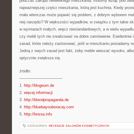
podczas zakupu niewielkiego mieszkania, musimy wziąć pod uw
najważniejszej części mieszkania, którą jest kuchnia. Kiedy prze
mała wtenczas może pojawić się problem, z dobrym wyborem meb
niej narzędzi? W większości wypadków, w związku z tym takie skl
w wymiarach małych, wręcz niestandardowych, a w wielu wypadk
czy mebli tych nie zrealizować na dobre zamówienie. Ewidentnie i
zasad, które należy zastosować, jeśli w mieszkaniu posiadamy n
Jedną z owych zasad jest fakt, żeby meble wieszać wysoko, alb
optycznie zwiększa się.
źródło:
———————————
1.
http://blogeum.de
2.
więcej informacji
3.
http://blondpropaganda.de
4.
http://bluebayouboracay.com
5.
http://bnssa.info
CATEGORIES:
RECENZJE SALONÓW KOSMETYCZNYCH