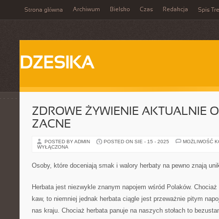
Archiwum
Bielsko
Czas
Redakcja
Strona główna
Spis Tre
DZESIKA
ZDROWE ŻYWIENIE AKTUALNIE 
ZACNE
POSTED BY ADMIN
POSTED ON SIE - 15 - 2025
MOŻLIWOŚĆ 
WYŁĄCZONA
Osoby, które doceniają smak i walory herbaty na pewno znają uni
Herbata jest niezwykle znanym napojem wśród Polaków. Chociaż 
kaw, to niemniej jednak herbata ciągle jest przeważnie pitym na
nas kraju. Chociaż herbata panuje na naszych stołach to bezustan