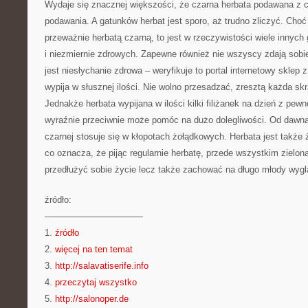
Wydaje się znacznej większości, że czarna herbata podawana z cy
podawania. A gatunków herbat jest sporo, aż trudno zliczyć. Cho
przeważnie herbatą czarną, to jest w rzeczywistości wiele innyc
i niezmiernie zdrowych. Zapewne również nie wszyscy zdają sobie
jest niesłychanie zdrowa – weryfikuje to portal internetowy sklep z
wypija w słusznej ilości. Nie wolno przesadzać, zresztą każda sk
Jednakże herbata wypijana w ilości kilki filiżanek na dzień z pew
wyraźnie przeciwnie może pomóc na dużo dolegliwości. Od dawna 
czarnej stosuje się w kłopotach żołądkowych. Herbata jest także 
co oznacza, że pijąc regularnie herbatę, przede wszystkim zielo
przedłużyć sobie życie lecz także zachować na długo młody wygl
źródło:
———————————
1.
źródło
2.
więcej na ten temat
3.
http://salavatiserife.info
4.
przeczytaj wszystko
5.
http://salonoper.de