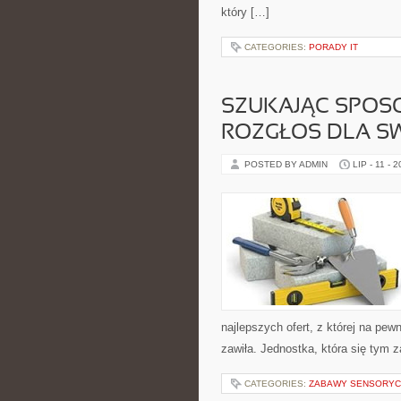
który […]
CATEGORIES:
PORADY IT
SZUKAJĄC SPOSO
ROZGŁOS DLA SW
POSTED BY ADMIN
LIP - 11 - 
najlepszych ofert, z której na pew
zawiła. Jednostka, która się tym 
CATEGORIES:
ZABAWY SENSORYC