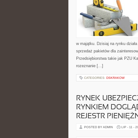
w majątku. Dzisiaj na rynku działa
sprzedaż pakietów dla zaintereso
Przedsiębiorstwa takie jak PZU Ka
rozeznanie […]
CATEGORIES:
DSKRAKOW
RYNEK UBEZPIEC
RYNKIEM DOGLĄ
REJESTR PIENIĘ
POSTED BY ADMIN
LIP - 11 - 