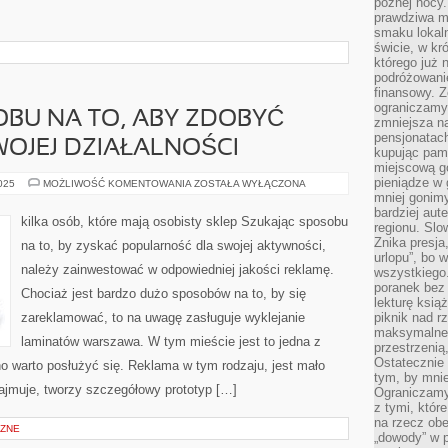
późnej nocy.
prawdziwa ma
smaku lokal
świcie, w kr
którego już 
podróżowani
finansowy. Z
ograniczamy 
BU NA TO, ABY ZDOBYĆ
zmniejsza n
pensjonatach
OJEJ DZIAŁALNOŚCI
kupując pami
miejscową g
pieniądze w 
SZUKAJĄC
2025
MOŻLIWOŚĆ KOMENTOWANIA
ZOSTAŁA WYŁĄCZONA
SPOSOBU
mniej gonimy
NA
bardziej aut
TO,
kilka osób, które mają osobisty sklep Szukając sposobu
regionu. Slo
ABY
ZDOBYĆ
Znika presja
na to, by zyskać popularność dla swojej aktywności,
ROZGŁOS
urlopu”, bo
DLA
należy zainwestować w odpowiedniej jakości reklamę.
SWOJEJ
wszystkiego
DZIAŁALNOŚCI
poranek bez
Chociaż jest bardzo dużo sposobów na to, by się
lekturę ksią
zareklamować, to na uwagę zasługuje wyklejanie
piknik nad r
maksymalneg
laminatów warszawa. W tym mieście jest to jedna z
przestrzenią
Ostatecznie
no warto posłużyć się. Reklama w tym rodzaju, jest mało
tym, by mni
zajmuje, tworzy szczegółowy prototyp […]
Ograniczamy 
z tymi, któ
na rzecz obe
ZNE
„dowody” w 