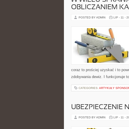
W WIELU SPRAW
OBLICZANIEM KA
POSTED BY ADMIN
LIP - 11 - 
coraz to prościej uzyskać i to po
zdobywania dewiz. I funkcjonuje t
CATEGORIES:
ARTYKUŁY SPONS
UBEZPIECZENIE 
POSTED BY ADMIN
LIP - 11 - 