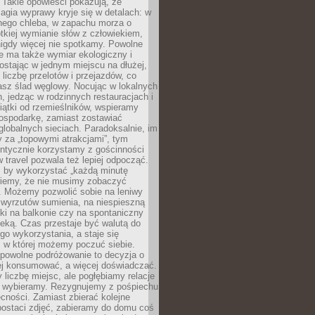
 Takie opowieści pokazują, że
gia wyprawy kryje się w detalach: w
nego chleba, w zapachu morza o
ótkiej wymianie słów z człowiekiem,
nigdy więcej nie spotkamy. Powolne
e ma także wymiar ekologiczny i
ostając w jednym miejscu na dłużej,
liczbę przelotów i przejazdów, co
asz ślad węglowy. Nocując w lokalnych
, jedząc w rodzinnych restauracjach i
ątki od rzemieślników, wspieramy
ospodarkę, zamiast zostawiać
globalnych sieciach. Paradoksalnie, im
 za „topowymi atrakcjami”, tym
entycznie korzystamy z gościnności
w travel pozwala też lepiej odpocząć.
, by wykorzystać „każdą minutę
 wiemy, że nie musimy zobaczyć
. Możemy pozwolić sobie na leniwy
 wyrzutów sumienia, na niespieszną
żki na balkonie czy na spontaniczny
zeką. Czas przestaje być walutą do
o wykorzystania, a staje się
, w której możemy poczuć siebie.
 powolne podróżowanie to decyzja o
ej konsumować, a więcej doświadczać.
liczbę miejsc, ale pogłębiamy relacje
re wybieramy. Rezygnujemy z pośpiechu
cności. Zamiast zbierać kolejne
postaci zdjęć, zabieramy do domu coś