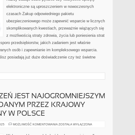
elektroniczne są uproszczeniem w nowoczesnych
czasach Zakup odpowiedniego pakietu
ubezpieczeniowego może zapewnić wsparcie w licznych
skomplikowanych kwestiach, przeważnie wiążących się
z możliwością straty zdrowia, życia lub poniesienia strat
 sporo przedsiębiorstw, jakich zadaniem jest właśnie
wanych osób i zapewnianie im kompleksowego wsparcia.
lisz posiadają już duże doświadczenie czy też świetne
ZEŃ JEST NAJOGROMNIEJSZYM
DANYM PRZEZ KRAJOWY
ŻNY W POLSCE
RYNEK
2025
MOŻLIWOŚĆ KOMENTOWANIA
ZOSTAŁA WYŁĄCZONA
UBEZPIECZEŃ
JEST
NAJOGROMNIEJSZYM