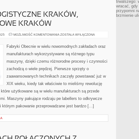
trwalszego: 
wracać, gdy 
przypomni na
GISTYCZNE KRAKÓW,
brzmienie ul
NOWE KRAKÓW
OPAKOWANIA
2025
MOŻLIWOŚĆ KOMENTOWANIA
ZOSTAŁA WYŁĄCZONA
LOGISTYCZNE
KRAKÓW,
WYKROJE
Fabryki Obecnie w wielu nowomodnych zakładach oraz
FASONOWE
KRAKÓW
manufakturach wykorzystywane są różnego typu
maszyny, dzięki czemu różnorodne procesy i czynności
zachodzą o wiele prędzej. Pierwsze sprzęty o
zaawansowanych technikach zaczęły powstawać już w
XIX wieku, kiedy tak właściwie to mieliśmy rewolucję
które użytkowane są w wielu manufakturach są przede
mi. Maszyny pakujące rodzaju pe labellers to odkrywcze
ki którym pakowanie przeprowadzane jest bardzo […]
EA