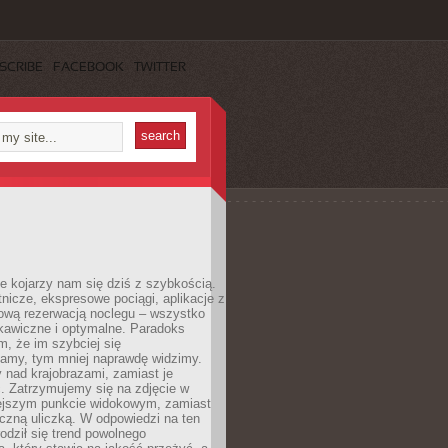
SCRIBE
FACEBOOK
TWITTER
e kojarzy nam się dziś z szybkością.
otnicze, ekspresowe pociągi, aplikacje z
ową rezerwacją noclegu – wszystko
kawiczne i optymalne. Paradoks
m, że im szybciej się
amy, tym mniej naprawdę widzimy.
 nad krajobrazami, zamiast je
. Zatrzymujemy się na zdjęcie w
iejszym punkcie widokowym, zamiast
czną uliczką. W odpowiedzi na ten
odził się trend powolnego