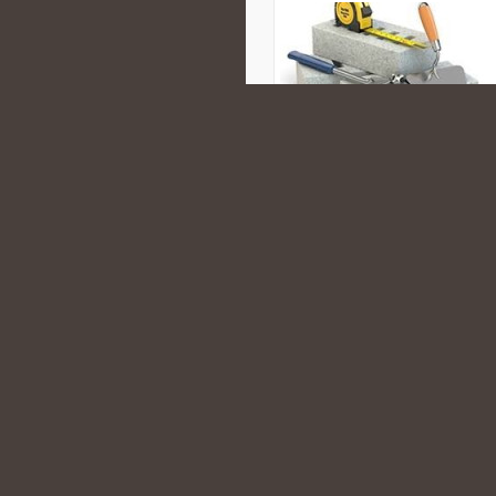
na takie rozwiązanie wolno policzy
wobec tego dla przeciętnego śmie
sposobem wobec tego wygląda wyb
CATEGORIES:
FLIPY MIESZKANIOW