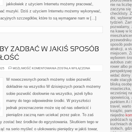
podróżowania
jakkolwiek z użyciem Internetu możemy pracować,
nie na liczb
zaczyna się 
uchać muzyki. Dziś z użyciem Internetu możemy wykonywać,
checklisty. 
dni, wybier
welacyjnych szczegółów, które to są wymagane nam w […]
tydzień. Zam
pozwalamy, ż
na kawę w lo
mieszkańcem,
przewodniku 
sposób podr
BY ZADBAĆ W JAKIŚ SPOSÓB
atrakcji, a 
miejscem. Z
ZŁOŚĆ
wyborem środ
autobus zat
rower albo p
POŻĄDANE
2025
MOŻLIWOŚĆ KOMENTOWANIA
ZOSTAŁA WYŁĄCZONA
perspektywę
BYŁOBY
ZADBAĆ
widać domy 
W
W nowoczesnych porach możemy sobie pozwolić
małe stacyjk
JAKIŚ
bliską osob
SPOSÓB
dokładnie na wszystko W dzisiejszych porach możemy
O
miasteczka,
SWOJĄ
wcześniej na
sobie pozwolić dosłownie na wszystko, jeżeli tylko
PRZYSZŁOŚĆ
opowieścią, 
mamy do tego odpowiednie środki. W przyszłości
punktem A i 
travel, warto
jednak przeznaczenie może się od nas odwrócić i
książki, pam
pieniądze zaczną nam uciekać przez palce. To zaś
niejedno
kom
podróżach s
my zostać bez środków do egzystowania. Skutkiem tego w
kuchniach d
stołach, gdz
 na serio myśleć o ulokowaniu pieniędzy w jakiś towar,