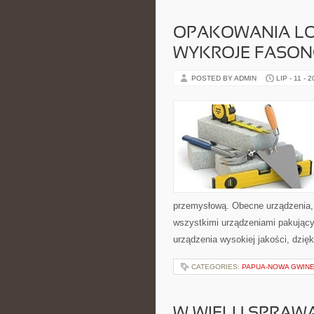
OPAKOWANIA LO
WYKROJE FASO
POSTED BY ADMIN
LIP - 11 - 
przemysłową. Obecne urządzenia, 
wszystkimi urządzeniami pakujący
urządzenia wysokiej jakości, dzię
CATEGORIES:
PAPUA-NOWA GWIN