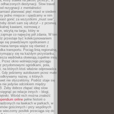
, który stawia na jakość przeżyć, a
ę odhaczonych destynacji. Slow travel
od rezygnacji z mentalności
Zamiast planować pięć miast w siedem
amy jedno miejsce i spędzamy w nim
iast gonić za wszystkimi „must see”,
eby dzień sam się ułożył – z przerwą
kalnej kawiarni, rozmową z
 wizytą na targu, który w
zajmuje co najwyżej pół zdania. W ten
óż przestaje być kolekcjonowaniem
staje się prawdziwym spotkaniem z
miana tempa wiąże się również z
ka transportu. Pociąg linią regionalną,
rzymujący się na każdym przystanku,
iesza wędrówka otwierają zupełnie inną
. Przez okno wolniejszego pociągu
z przydomowymi ogródkami, pola,
i, na których ktoś właśnie odprowadza
ę. Gdy jedziemy autobusem przez małe
 odkrywamy nazwy, o których
wet nie słyszeliśmy. Podróż staje się
a nie jedynie odcinkiem między
B. Żeby dobrze złapać ideę slow
 sięgnąć po relacje innych – blogi,
iętniki. Wśród nich można znaleźć
pendium online
pełne historii o
pędzonych na ławkach w parkach, w
omów gościnnych i przy wspólnych
ie wieczorny posiłek przeciąga się do