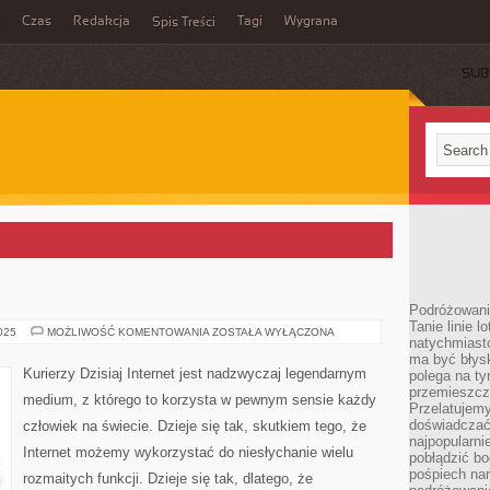
Czas
Redakcja
Tagi
Wygrana
Spis Treści
SUB
Podróżowani
Tanie linie l
KURIERZY
2025
MOŻLIWOŚĆ KOMENTOWANIA
ZOSTAŁA WYŁĄCZONA
natychmiast
ma być błys
Kurierzy Dzisiaj Internet jest nadzwyczaj legendarnym
polega na ty
przemieszcz
medium, z którego to korzysta w pewnym sensie każdy
Przelatujemy
doświadczać
człowiek na świecie. Dzieje się tak, skutkiem tego, że
najpopularn
Internet możemy wykorzystać do niesłychanie wielu
pobłądzić bo
pośpiech nar
rozmaitych funkcji. Dzieje się tak, dlatego, że