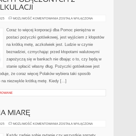
ACH POŁĄCZONYCH Z
LKULACJI
W
2025
MOŻLIWOŚĆ KOMENTOWANIA
ZOSTAŁA WYŁĄCZONA
WIELU
SPRAWACH
POŁĄCZONYCH
Coraz to więcej korporacji dba Pomoc pieniężna w
Z
OBLICZANIEM
postaci pożyczki gotówkowej, jest wyjściem z kłopotów
KALKULACJI
na krótką metę, aczkolwiek jest. Ludzie w czynie
beznadziei, czmychając przed kłopotami walutowymi
zapożyczą się w bankach nie dbając o to, czy będą w
stanie spłacić własny dług. Pożyczki gotówkowe jest
woduje, że coraz więcej Polaków wybiera taki sposób
o na niezwykle krótką metę. Kiedy […]
OROWANE
NA MIARĘ
UBEZPIECZENIE
2025
MOŻLIWOŚĆ KOMENTOWANIA
ZOSTAŁA WYŁĄCZONA
NA
MIARĘ
Każdy zadaje sobie pytanie czy wszystkie sprzęty