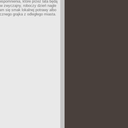
wspomnienia, które przez lata będą
w zwyczajny, roboczy dzień nagle
m się smak lokalnej potrawy albo
icznego grajka z odległego miasta.