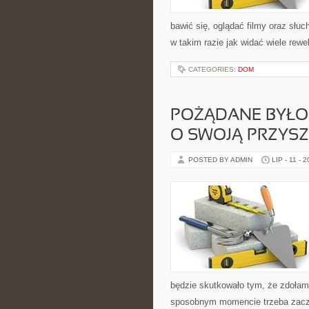
bawić się, oglądać filmy oraz sł
w takim razie jak widać wiele re
CATEGORIES:
DOM
POŻĄDANE BYŁO
O SWOJĄ PRZYS
POSTED BY ADMIN
LIP - 11 - 
będzie skutkowało tym, że zdoła
sposobnym momencie trzeba zacząć