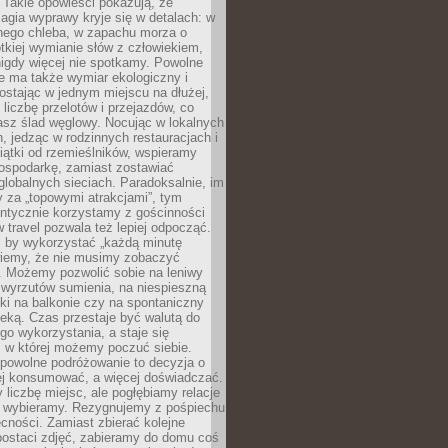
 Takie opowieści pokazują, że
gia wyprawy kryje się w detalach: w
nego chleba, w zapachu morza o
ótkiej wymianie słów z człowiekiem,
nigdy więcej nie spotkamy. Powolne
e ma także wymiar ekologiczny i
ostając w jednym miejscu na dłużej,
liczbę przelotów i przejazdów, co
asz ślad węglowy. Nocując w lokalnych
, jedząc w rodzinnych restauracjach i
ątki od rzemieślników, wspieramy
ospodarkę, zamiast zostawiać
globalnych sieciach. Paradoksalnie, im
 za „topowymi atrakcjami”, tym
entycznie korzystamy z gościnności
w travel pozwala też lepiej odpocząć.
, by wykorzystać „każdą minutę
 wiemy, że nie musimy zobaczyć
. Możemy pozwolić sobie na leniwy
 wyrzutów sumienia, na niespieszną
żki na balkonie czy na spontaniczny
zeką. Czas przestaje być walutą do
o wykorzystania, a staje się
, w której możemy poczuć siebie.
 powolne podróżowanie to decyzja o
ej konsumować, a więcej doświadczać.
liczbę miejsc, ale pogłębiamy relacje
re wybieramy. Rezygnujemy z pośpiechu
cności. Zamiast zbierać kolejne
postaci zdjęć, zabieramy do domu coś