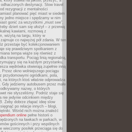
, który stawia na jakość przeżyć, a
ę odhaczonych destynacji. Slow travel
od rezygnacji z mentalności
Zamiast planować pięć miast w siedem
amy jedno miejsce i spędzamy w nim
iast gonić za wszystkimi „must see”,
eby dzień sam się ułożył – z przerwą
kalnej kawiarni, rozmową z
 wizytą na targu, który w
zajmuje co najwyżej pół zdania. W ten
óż przestaje być kolekcjonowaniem
staje się prawdziwym spotkaniem z
miana tempa wiąże się również z
ka transportu. Pociąg linią regionalną,
rzymujący się na każdym przystanku,
iesza wędrówka otwierają zupełnie inną
. Przez okno wolniejszego pociągu
z przydomowymi ogródkami, pola,
i, na których ktoś właśnie odprowadza
ę. Gdy jedziemy autobusem przez małe
 odkrywamy nazwy, o których
wet nie słyszeliśmy. Podróż staje się
a nie jedynie odcinkiem między
B. Żeby dobrze złapać ideę slow
 sięgnąć po relacje innych – blogi,
iętniki. Wśród nich można znaleźć
pendium online
pełne historii o
pędzonych na ławkach w parkach, w
omów gościnnych i przy wspólnych
ie wieczorny posiłek przeciąga się do