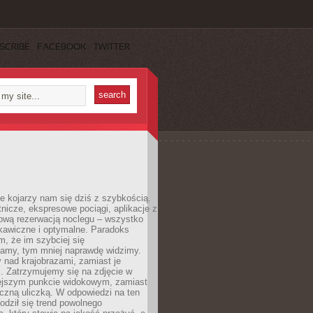
SCRIBE
FACEBOOK
TWITTER
e kojarzy nam się dziś z szybkością.
otnicze, ekspresowe pociągi, aplikacje z
ową rezerwacją noclegu – wszystko
kawiczne i optymalne. Paradoks
m, że im szybciej się
amy, tym mniej naprawdę widzimy.
 nad krajobrazami, zamiast je
. Zatrzymujemy się na zdjęcie w
iejszym punkcie widokowym, zamiast
czną uliczką. W odpowiedzi na ten
odził się trend powolnego