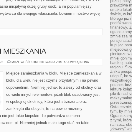
późnej nocy.
prawdziwa ma
asna inicjatywą dużej grupy osób, a im popularniejszy
smaku lokal
 wytwarza dla swojego właściciela, bowiem mnóstwo więcej
świcie, w kr
którego już 
podróżowani
finansowy. Z
ograniczamy 
zmniejsza n
pensjonatach
kupując pami
miejscową g
 MIESZKANIA
pieniądze w 
mniej gonimy
WNĘTRZE
025
MOŻLIWOŚĆ KOMENTOWANIA
ZOSTAŁA WYŁĄCZONA
bardziej aut
DOMU
regionu. Slo
I
Znika presja
MIESZKANIA
Miejsce zamieszkania w bloku Miejsce zamieszkania w
urlopu”, bo
bloku dla wielu nie jest czymś przydatnym i na pewno
wszystkiego
poranek bez
odpowiednim. Niemniej jednak to zależy od okolicy oraz
lekturę ksią
piknik nad r
od wielu innych elementów. jeżeli blok usadowiony jest
maksymalneg
w spokojnej dzielnicy, która jest strzeżona oraz
przestrzenią
Ostatecznie
zamknięta dla obcych, to na pewno możemy
tym, by mni
 nie jest takie kiepskie. To potwierdza domena
Ograniczamy 
z tymi, któ
kow.com.pl. Niemniej jednak mało kogo stać na takie
na rzecz obe
„dowody” w 