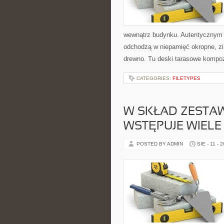
wewnątrz budynku. Autentycznym sz
odchodzą w niepamięć okropne, zim
drewno. Tu deski tarasowe komp
CATEGORIES:
FILETYPES
W SKŁAD ZEST
WSTĘPUJE WIEL
POSTED BY ADMIN
SIE - 11 - 