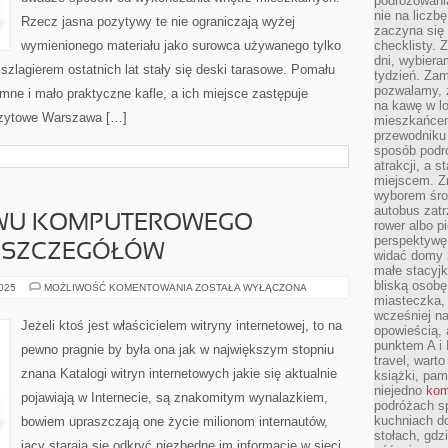
podróżowania
nie na liczb
Rzecz jasna pozytywy te nie ograniczają wyżej
zaczyna się 
wymienionego materiału jako surowca używanego tylko
checklisty. 
dni, wybier
lagierem ostatnich lat stały się deski tarasowe. Pomału
tydzień. Zam
pozwalamy, ż
ne i mało praktyczne kafle, a ich miejsce zastępuje
na kawę w lo
ozytowe Warszawa […]
mieszkańcem,
przewodniku 
sposób podr
atrakcji, a 
miejscem. Z
wyborem środ
autobus zat
AWU KOMPUTEROWEGO
rower albo p
perspektywę
E SZCZEGÓŁÓW
widać domy 
małe stacyjk
bliską osob
W
2025
MOŻLIWOŚĆ KOMENTOWANIA
ZOSTAŁA WYŁĄCZONA
SKŁAD
miasteczka,
ZESTAWU
wcześniej na
KOMPUTEROWEGO
Jeżeli ktoś jest właścicielem witryny internetowej, to na
opowieścią, 
WSTĘPUJE
WIELE
punktem A i 
pewno pragnie by była ona jak w największym stopniu
SZCZEGÓŁÓW
travel, warto
znana Katalogi witryn internetowych jakie się aktualnie
książki, pam
niejedno
kom
pojawiają w Internecie, są znakomitym wynalazkiem,
podróżach s
kuchniach d
bowiem upraszczają one życie milionom internautów,
stołach, gdz
jacy starają się odkryć niezbędne im informacje w sieci.