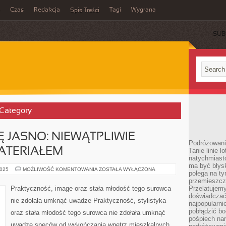
Czas
Redakcja
Tagi
Wygrana
Spis Treści
SUB
 Category
 JASNO: NIEWĄTPLIWIE
Podróżowani
ATERIAŁEM
Tanie linie l
natychmiast
ma być błys
SPRAWY
2025
MOŻLIWOŚĆ KOMENTOWANIA
ZOSTAŁA WYŁĄCZONA
polega na ty
MAJĄ
SIĘ
przemieszcz
JASNO:
Praktyczność, image oraz stała młodość tego surowca
Przelatujemy
NIEWĄTPLIWIE
doświadczać
NAJSTARSZYM
nie zdołała umknąć uwadze Praktyczność, stylistyka
MATERIAŁEM
najpopularn
pobłądzić bo
oraz stała młodość tego surowca nie zdołała umknąć
pośpiech nar
uwadze speców od wykończania wnętrz mieszkalnych.