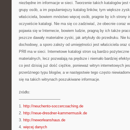
niezbędne im informacje w sieci. Tworzenie takich katalogów jest 
grupy osób, a im popularniejszy katalog linków, tym większe zys
właściciela, bowiem mnóstwo więcej osób, pragnie by ich strony 
oczywiście katalogi. Nie ma się co zadziwiać, że obecnie coraz w
pojawia się w Internecie, bowiem ludzie, pragną by ich także pra
jeszcze dawały materialne zyski, jak artykuły do przedruku. Nie k
dochodowy, a sporo zależy od umiejętności jest właściciela oraz od
PR8 ma w sieci. Internetowe katalogi stron są bardzo pożyteczne
materialnych, lecz pozwalają na prędsze i niemało bardziej efekty
co jest dzisiaj już dość ciężkie, ponieważ witryn internetowych je
przeróżnego typu blogów, a w następstwie tego często niewiadom
się na takich witrynach poszukiwane informacje.
źródło:
———————————
1.
http://neuchento-soccercoaching.de
2.
http://neue-dresdner-kammermusik.de
3.
http://neworleanshaus.de
4.
więcej danych