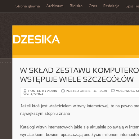
Archiwum
Bielsko
Czas
Redakcja
Strona główna
Spis Tre
DZESIKA
W SKŁAD ZESTAWU KOMPUTER
WSTĘPUJE WIELE SZCZEGÓŁÓW
POSTED BY ADMIN
POSTED ON SIE - 11 - 2025
MOŻLIWOŚĆ 
WYŁĄCZONA
Jeżeli ktoś jest właścicielem witryny internetowej, to na pewno pr
największym stopniu znana
Katalogi witryn internetowych jakie się aktualnie pojawiają w Int
wynalazkiem, bowiem upraszczają one życie milionom internautów,