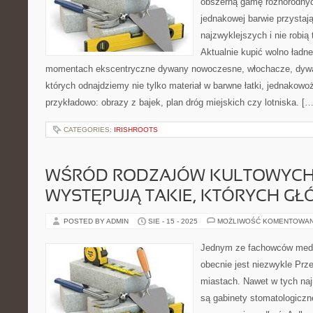
obszerną gamę różnorodny
jednakowej barwie przystają
najzwyklejszych i nie robią 
Aktualnie kupić wolno ładn
momentach ekscentryczne dywany nowoczesne, włochacze, dywan
których odnajdziemy nie tylko materiał w barwne łatki, jednakowo
przykładowo: obrazy z bajek, plan dróg miejskich czy lotniska. […
CATEGORIES:
IRISHROOTS
WŚRÓD RODZAJÓW KULTOWYCH 
WYSTĘPUJĄ TAKIE, KTÓRYCH G
POSTED BY ADMIN
SIE - 15 - 2025
MOŻLIWOŚĆ KOMENTOWA
Jednym ze fachowców medy
obecnie jest niezwykle Pr
miastach. Nawet w tych naj
są gabinety stomatologiczn