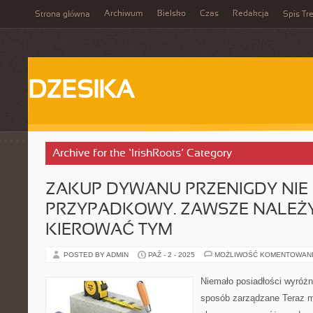
Archiwum
Bielsko
Czas
Redakcja
Strona główna
Spis Tre
DZESIKA
Archive for the ‘IrishRoots’ Category
ZAKUP DYWANU PRZENIGDY NIE
PRZYPADKOWY. ZAWSZE NALEŻY
KIEROWAĆ TYM
POSTED BY ADMIN
PAŹ - 2 - 2025
MOŻLIWOŚĆ KOMENTOWAN
Niemało posiadłości wyróżni
sposób zarządzane Teraz 