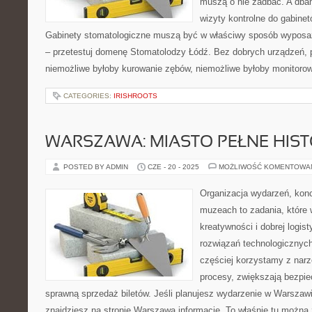
muszą o nie zadbać. A dba
wizyty kontrolne do gabine
Gabinety stomatologiczne muszą być w właściwy sposób wyposaż
– przetestuj domenę Stomatolodzy Łódź. Bez dobrych urządzeń, 
niemożliwe byłoby kurowanie zębów, niemożliwe byłoby monitoro
CATEGORIES:
IRISHROOTS
WARSZAWA: MIASTO PEŁNE HISTO
POSTED BY ADMIN
CZE - 20 - 2025
MOŻLIWOŚĆ KOMENTOWA
Organizacja wydarzeń, kon
muzeach to zadania, które 
kreatywności i dobrej logis
rozwiązań technologicznych
częściej korzystamy z narz
procesy, zwiększają bezpie
sprawną sprzedaż biletów. Jeśli planujesz wydarzenie w Warszawi
znajdziesz na stronie Warszawa,informacje. To właśnie tu można 