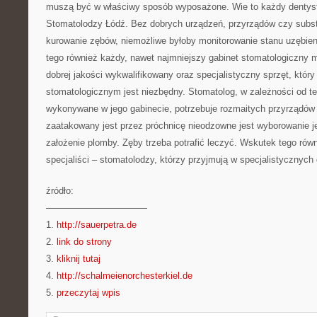
muszą być w właściwy sposób wyposażone. Wie to każdy dentyst
Stomatolodzy Łódź. Bez dobrych urządzeń, przyrządów czy subst
kurowanie zębów, niemożliwe byłoby monitorowanie stanu uzębien
tego również każdy, nawet najmniejszy gabinet stomatologiczny
dobrej jakości wykwalifikowany oraz specjalistyczny sprzęt, który
stomatologicznym jest niezbędny. Stomatolog, w zależności od te
wykonywane w jego gabinecie, potrzebuje rozmaitych przyrządów
zaatakowany jest przez próchnicę nieodzowne jest wyborowanie j
założenie plomby. Zęby trzeba potrafić leczyć. Wskutek tego równ
specjaliści – stomatolodzy, którzy przyjmują w specjalistycznyc
źródło:
———————————
1.
http://sauerpetra.de
2.
link do strony
3.
kliknij tutaj
4.
http://schalmeienorchesterkiel.de
5.
przeczytaj wpis