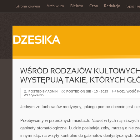
Archiwum
Bielsko
Czas
Redakcja
Strona główna
Spis Tre
DZESIKA
WŚRÓD RODZAJÓW KULTOWYCH 
WYSTĘPUJĄ TAKIE, KTÓRYCH G
POSTED BY ADMIN
POSTED ON SIE - 15 - 2025
MOŻLIWOŚĆ 
WYŁĄCZONA
Jednym ze fachowców medycyny, jakiego pomoc obecnie jest ni
Przebywamy w przeróżnych miastach. Nawet w tych najniższych 
gabinety stomatologiczne. Ludzie posiadają zęby, muszą o nie 
innymi idąc na wizyty kontrolne do gabinetów dentystycznych. G