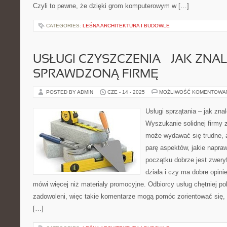
Czyli to pewne, że dzięki grom komputerowym w […]
CATEGORIES:
LEŚNA ARCHITEKTURA I BUDOWLE
USŁUGI CZYSZCZENIA – JAK ZNA
SPRAWDZONĄ FIRMĘ
POSTED BY ADMIN
CZE - 14 - 2025
MOŻLIWOŚĆ KOMENTOWA
Usługi sprzątania – jak zn
Wyszukanie solidnej firmy 
może wydawać się trudne, a
parę aspektów, jakie napraw
początku dobrze jest zweryf
działa i czy ma dobre opinie
mówi więcej niż materiały promocyjne. Odbiorcy usług chętniej pole
zadowoleni, więc takie komentarze mogą pomóc zorientować się,
[…]