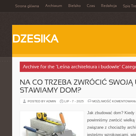
Archiwum
Bielsko
Czas
Redakcja
Strona główna
Spis Tre
DZESIKA
Archive for the ‘Leśna architektura i budowle’ Categ
NA CO TRZEBA ZWRÓCIĆ SWOJĄ 
STAWIAMY DOM?
POSTED BY ADMIN
LIP - 7 - 2025
MOŻLIWOŚĆ KOMENTOWAN
Jak zbudować dom? Kiedy 
powinniśmy zwrócić wielką
związane z chociażby archi
jesteśmy wzrokowcami, wię