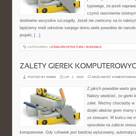
typowego, że jeżeli napra
czymś niezmiernie istotnym
dosłownie wszystkie szczegóły. Jeżeli nie zwrócimy na to należyt
będziemy mieli odnośnie swojego domu wiele powodów do narzeka
projekt, […]
CATEGORIES:
LEŚNA ARCHITEKTURA I BUDOWLE
ZALETY GIEREK KOMPUTEROWY
POSTED BY ADMIN
LIP - 1 - 2025
MOŻLIWOŚĆ KOMENTOWAN
Z jakich powodów warto gra
Należy wiedzieć, że gierki
zalet. Weźmy chociażby w r
dzięki właśnie grom mamy m
ze stresami. W końcu nie m
sposobów na zabicie stresu,
komputerowe. Gdy człowiek jest bardziej wyluzowany, automatyczni