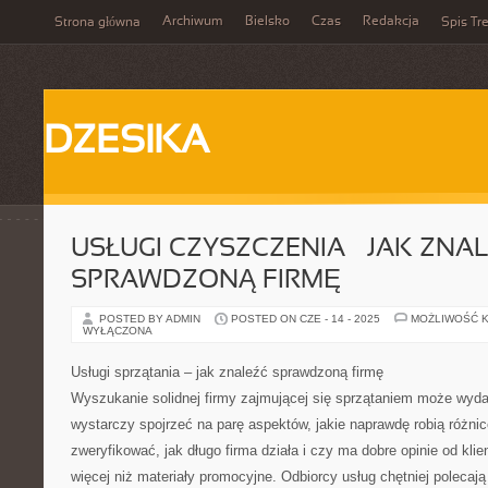
Archiwum
Bielsko
Czas
Redakcja
Strona główna
Spis Tre
DZESIKA
USŁUGI CZYSZCZENIA – JAK ZNA
SPRAWDZONĄ FIRMĘ
POSTED BY ADMIN
POSTED ON CZE - 14 - 2025
MOŻLIWOŚĆ 
WYŁĄCZONA
Usługi sprzątania – jak znaleźć sprawdzoną firmę
Wyszukanie solidnej firmy zajmującej się sprzątaniem może wyda
wystarczy spojrzeć na parę aspektów, jakie naprawdę robią różnic
zweryfikować, jak długo firma działa i czy ma dobre opinie od kli
więcej niż materiały promocyjne. Odbiorcy usług chętniej polecają u