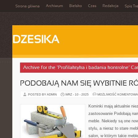
Archiwum
Bielsko
Czas
Redakcja
Strona główna
Spis Tre
DZESIKA
Archive for the ‘Profilaktyka i badania kontrolne’ Ca
PODOBAJĄ NAM SIĘ WYBITNIE R
POSTED BY ADMIN
WRZ - 10 - 2025
MOŻLIWOŚĆ KOMENTOWA
Kominki mają aktualnie nie
zastosowanie Podobają nam
meble. Niekiedy są one n
stylu, a nieraz to stare me
salon, w którym takie meb