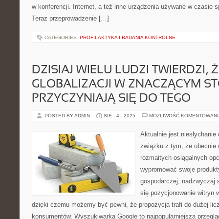
w konferencji. Internet, a też inne urządzenia używane w czasie sp
Teraz przeprowadzenie […]
CATEGORIES:
PROFILAKTYKA I BADANIA KONTROLNE
DZISIAJ WIELU LUDZI TWIERDZI, 
GLOBALIZACJI W ZNACZĄCYM S
PRZYCZYNIAJĄ SIĘ DO TEGO
POSTED BY ADMIN
SIE - 4 - 2025
MOŻLIWOŚĆ KOMENTOWAN
Aktualnie jest niesłychani
związku z tym, że obecnie
rozmaitych osiągalnych opc
wypromować swoje produkt
gospodarczej, nadzwyczaj 
się pozycjonowanie witryn w
dzięki czemu możemy być pewni, że propozycja trafi do dużej lic
konsumentów. Wyszukiwarka Google to najpopularniejsza przegląd