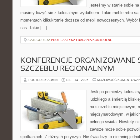
jesteśmy w stanie sobie na
musimy liczyć się z kolosalnym wydatkiem. Takie meble retro są
momentach kilkukrotnie droższe od mebli nowoczesnych. Wybór 
nas. Takie […]
CATEGORIES:
PROFILAKTYKA I BADANIA KONTROLNE
KONFERENCJE ORGANIZOWANE 
SZCZEBLU REGIONALNYM
POSTED BY ADMIN
SIE - 14 - 2025
MOŻLIWOŚĆ KOMENTOWA
Jeśli po pomiędzy kolosal
ludzkiego a śmiercią blisk
na szczeblu miejscowym, 
międzynarodowym, w jakich 
pełnego świata. Niestety n
zawsze może sobie pozwolić
spotkaniach. Z różnych przyczyn. Nie świadczy to niemniej jedna