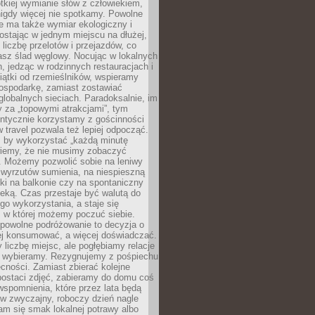
ótkiej wymianie słów z człowiekiem,
nigdy więcej nie spotkamy. Powolne
e ma także wymiar ekologiczny i
ostając w jednym miejscu na dłużej,
liczbę przelotów i przejazdów, co
asz ślad węglowy. Nocując w lokalnych
, jedząc w rodzinnych restauracjach i
ątki od rzemieślników, wspieramy
ospodarkę, zamiast zostawiać
globalnych sieciach. Paradoksalnie, im
 za „topowymi atrakcjami”, tym
entycznie korzystamy z gościnności
w travel pozwala też lepiej odpocząć.
, by wykorzystać „każdą minutę
 wiemy, że nie musimy zobaczyć
. Możemy pozwolić sobie na leniwy
 wyrzutów sumienia, na niespieszną
żki na balkonie czy na spontaniczny
zeką. Czas przestaje być walutą do
o wykorzystania, a staje się
, w której możemy poczuć siebie.
 powolne podróżowanie to decyzja o
ej konsumować, a więcej doświadczać.
liczbę miejsc, ale pogłębiamy relacje
re wybieramy. Rezygnujemy z pośpiechu
cności. Zamiast zbierać kolejne
postaci zdjęć, zabieramy do domu coś
wspomnienia, które przez lata będą
w zwyczajny, roboczy dzień nagle
m się smak lokalnej potrawy albo