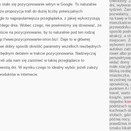
checklisty. 
DO
stało się pozycjonowanie witryn w Google. To naturalnie
TEGO
dni, wybier
tydzień. Zam
 propozycja trafi do dużej liczby potencjalnych
pozwalamy, ż
to najpopularniejsza przeglądarka, z jakiej wykorzystują
na kawę w lo
mieszkańcem,
żdego dnia. Wobec czego, nie powinniśmy się dziwować, że
przewodniku 
sposób podr
ście na pozycjonowanie, by to naturalnie pod ten rodzaj
atrakcji, a 
tp://www.pozycjonowanie-stron.biz/. Daje to w głównej
miejscem. Z
wyborem środ
 we dobry sposób określić parametry wszelkich niezbędnych
autobus zat
ezbędnym detalem w trakcie pozycjonowania. Nadzwyczaj
rower albo p
perspektywę
żeli uda nam się zaistnieć w takiej przeglądarce to
widać domy 
małe stacyjk
westią dni. W wyniku czego to idealny wybór, jeżeli zależy
bliską osob
roduktów w internecie.
miasteczka,
wcześniej na
opowieścią, 
punktem A i 
travel, warto
książki, pam
niejedno
kom
podróżach s
kuchniach d
stołach, gdz
późnej nocy.
prawdziwa ma
smaku lokal