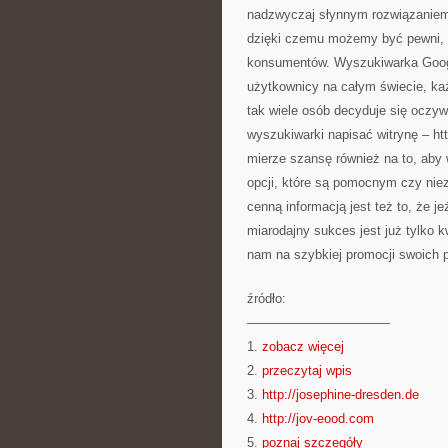
nadzwyczaj słynnym rozwiązaniem 
dzięki czemu możemy być pewni, że
konsumentów. Wyszukiwarka Google 
użytkownicy na całym świecie, ka
tak wiele osób decyduje się oczywi
wyszukiwarki napisać witrynę – ht
mierze szansę również na to, aby
opcji, które są pomocnym czy ni
cenną informacją jest też to, że je
miarodajny sukces jest już tylko k
nam na szybkiej promocji swoich p
źródło:
———————————
1.
zobacz więcej
2.
przeczytaj wpis
3.
http://josephine-dresden.de
4.
http://jov-eood.com
5.
poznaj szczegóły