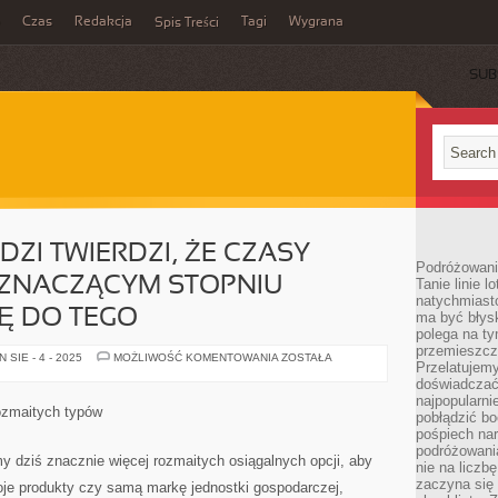
Czas
Redakcja
Tagi
Wygrana
Spis Treści
SUB
UDZI TWIERDZI, ŻE CZASY
Podróżowani
 ZNACZĄCYM STOPNIU
Tanie linie l
natychmiast
IĘ DO TEGO
ma być błys
polega na ty
przemieszcz
DZISIAJ
SIE - 4 - 2025
MOŻLIWOŚĆ KOMENTOWANIA
ZOSTAŁA
Przelatujemy
WIELU
LUDZI
doświadczać
TWIERDZI,
najpopularn
ŻE
rozmaitych typów
pobłądzić bo
CZASY
GLOBALIZACJI
pośpiech nar
W
podróżowania
ZNACZĄCYM
 dziś znacznie więcej rozmaitych osiągalnych opcji, aby
nie na liczb
STOPNIU
PRZYCZYNIAJĄ
zaczyna się 
e produkty czy samą markę jednostki gospodarczej,
SIĘ