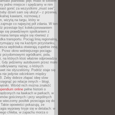
Zamiast planować pięć miast w siedem
amy jedno miejsce i spędzamy w nim
iast gonić za wszystkimi „must see”,
eby dzień sam się ułożył – z przerwą
kalnej kawiarni, rozmową z
 wizytą na targu, który w
zajmuje co najwyżej pół zdania. W ten
óż przestaje być kolekcjonowaniem
staje się prawdziwym spotkaniem z
miana tempa wiąże się również z
ka transportu. Pociąg linią regionalną,
rzymujący się na każdym przystanku,
iesza wędrówka otwierają zupełnie inną
. Przez okno wolniejszego pociągu
z przydomowymi ogródkami, pola,
i, na których ktoś właśnie odprowadza
ę. Gdy jedziemy autobusem przez małe
 odkrywamy nazwy, o których
wet nie słyszeliśmy. Podróż staje się
a nie jedynie odcinkiem między
B. Żeby dobrze złapać ideę slow
 sięgnąć po relacje innych – blogi,
iętniki. Wśród nich można znaleźć
pendium online
pełne historii o
pędzonych na ławkach w parkach, w
omów gościnnych i przy wspólnych
ie wieczorny posiłek przeciąga się do
 Takie opowieści pokazują, że
gia wyprawy kryje się w detalach: w
nego chleba, w zapachu morza o