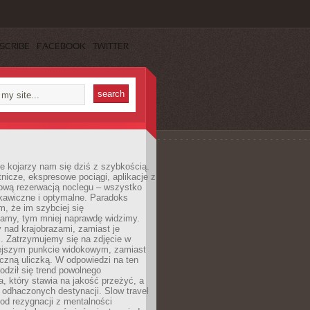
SCRIBE
FACEBOOK
TWITTER
e kojarzy nam się dziś z szybkością.
otnicze, ekspresowe pociągi, aplikacje z
ową rezerwacją noclegu – wszystko
kawiczne i optymalne. Paradoks
m, że im szybciej się
amy, tym mniej naprawdę widzimy.
 nad krajobrazami, zamiast je
. Zatrzymujemy się na zdjęcie w
iejszym punkcie widokowym, zamiast
czną uliczką. W odpowiedzi na ten
odził się trend powolnego
, który stawia na jakość przeżyć, a
ę odhaczonych destynacji. Slow travel
od rezygnacji z mentalności