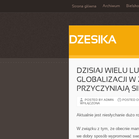
Archiwum
Bielsko
Strona główna
DZESIKA
DZISIAJ WIELU L
GLOBALIZACJI W
PRZYCZYNIAJĄ S
POSTED BY ADMIN
POSTED ON 
WYŁĄCZONA
Aktualnie jest niesłychanie dużo 
W związku z tym, że obecnie mamy
we dobry sposób wypromować swoj