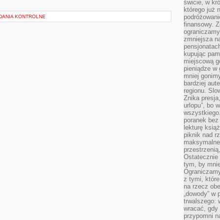
świcie, w kr
którego już 
podróżowani
ADANIA KONTROLNE
finansowy. Z
ograniczamy 
zmniejsza n
pensjonatach
kupując pami
miejscową g
pieniądze w 
mniej gonimy
bardziej aut
regionu. Slo
Znika presja
urlopu”, bo
wszystkiego
poranek bez
lekturę ksią
piknik nad r
maksymalneg
przestrzenią
Ostatecznie
tym, by mni
Ograniczamy 
z tymi, któ
na rzecz obe
„dowody” w 
trwalszego: 
wracać, gdy 
przypomni na