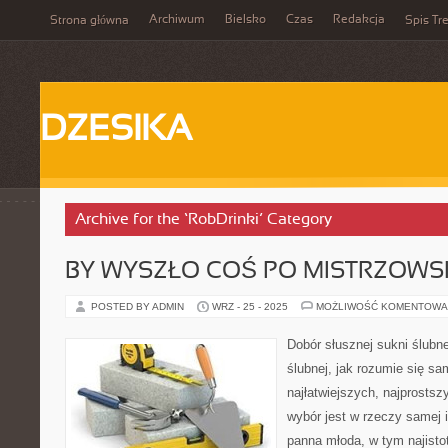
Archiwum
Bielsko
Czas
Redakcja
Strona główna
Spis Tre
DZESIKA
Archive for the ‘RobDrinki’ Category
BY WYSZŁO COŚ PO MISTRZOW
POSTED BY ADMIN
WRZ - 25 - 2025
MOŻLIWOŚĆ KOMENTOWA
Dobór słusznej sukni ślubn
ślubnej, jak rozumie się sa
najłatwiejszych, najprostsz
wybór jest w rzeczy samej 
panna młoda, w tym najisto