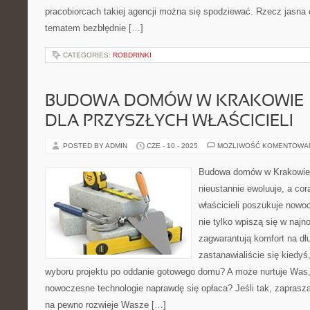
pracobiorcach takiej agencji można się spodziewać. Rzecz jasna
tematem bezbłędnie […]
CATEGORIES:
ROBDRINKI
BUDOWA DOMÓW W KRAKOWIE –
DLA PRZYSZŁYCH WŁAŚCICIELI
POSTED BY ADMIN
CZE - 10 - 2025
MOŻLIWOŚĆ KOMENTOWA
Budowa domów w Krakowie t
nieustannie ewoluuje, a cor
właścicieli poszukuje nowo
nie tylko wpiszą się w najn
zagwarantują komfort na dłu
zastanawialiście się kiedyś
wyboru projektu po oddanie gotowego domu? A może nurtuje Was,
nowoczesne technologie naprawdę się opłaca? Jeśli tak, zaprasza
na pewno rozwieje Wasze […]