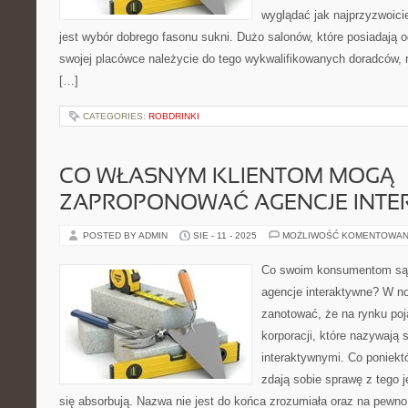
wyglądać jak najprzyzwoici
jest wybór dobrego fasonu sukni. Dużo salonów, które posiadają
swojej placówce należycie do tego wykwalifikowanych doradców, 
[…]
CATEGORIES:
ROBDRINKI
CO WŁASNYM KLIENTOM MOGĄ
ZAPROPONOWAĆ AGENCJE INTE
POSTED BY ADMIN
SIE - 11 - 2025
MOŻLIWOŚĆ KOMENTOWAN
Co swoim konsumentom są 
agencje interaktywne? W 
zanotować, że na rynku poja
korporacji, które nazywają 
interaktywnymi. Co poniektó
zdają sobie sprawę z tego 
się absorbują. Nazwa nie jest do końca zrozumiała oraz na pewno