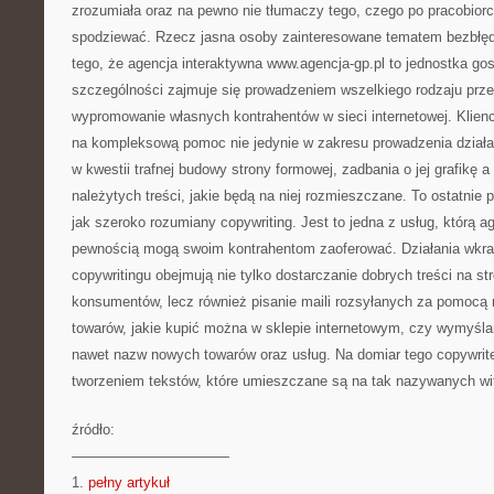
zrozumiała oraz na pewno nie tłumaczy tego, czego po pracobiorc
spodziewać. Rzecz jasna osoby zainteresowane tematem bezbłęd
tego, że agencja interaktywna www.agencja-gp.pl to jednostka go
szczególności zajmuje się prowadzeniem wszelkiego rodzaju prz
wypromowanie własnych kontrahentów w sieci internetowej. Klienc
na kompleksową pomoc nie jedynie w zakresu prowadzenia działa
w kwestii trafnej budowy strony formowej, zadbania o jej grafikę 
należytych treści, jakie będą na niej rozmieszczane. To ostatnie p
jak szeroko rozumiany copywriting. Jest to jedna z usług, którą a
pewnością mogą swoim kontrahentom zaoferować. Działania wkra
copywritingu obejmują nie tylko dostarczanie dobrych treści na st
konsumentów, lecz również pisanie maili rozsyłanych za pomocą 
towarów, jakie kupić można w sklepie internetowym, czy wymyśla
nawet nazw nowych towarów oraz usług. Na domiar tego copywrite
tworzeniem tekstów, które umieszczane są na tak nazywanych wi
źródło:
———————————
1.
pełny artykuł