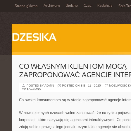
Archiwum
Bielsko
Czas
Redakcja
Strona główna
Spis Tre
DZESIKA
CO WŁASNYM KLIENTOM MOGĄ
ZAPROPONOWAĆ AGENCJE INTE
POSTED BY ADMIN
POSTED ON SIE - 11 - 2025
MOŻLIWOŚĆ 
WYŁĄCZONA
Co swoim konsumentom są w stanie zaproponować agencje inter
W nowoczesnych czasach wolno zanotować, że na rynku pojawia s
korporacji, które nazywają się agencjami interaktywnymi. Co ponie
zdają sobie sprawę z tego jednak, czym takie agencje się absorb