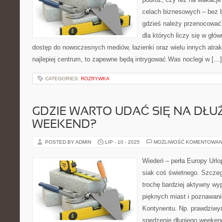
celach biznesowych – bez 
gdzieś należy przenocować.
dla których liczy się w głó
dostęp do nowoczesnych mediów, łazienki oraz wielu innych atrakc
najlepiej centrum, to zapewne będą intrygować Was noclegi w […]
CATEGORIES:
ROZRYWKA
GDZIE WARTO UDAĆ SIĘ NA DŁU
WEEKEND?
POSTED BY ADMIN
LIP - 10 - 2025
MOŻLIWOŚĆ KOMENTOWAN
Wiedeń – perła Europy Urlop
siak coś świetnego. Szczegó
trochę bardziej aktywny w
pięknych miast i poznawan
Kontynentu. Np. prawdziwym
spędzenie długiego weeken