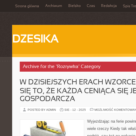
Archiwum
Bielsko
Czas
Redakcja
Strona główna
Spis Tre
DZESIKA
Archive for the ‘Rozrywka’ Category
W DZISIEJSZYCH ERACH WZORCE
SIĘ TO, ŻE KAŻDA CENIĄCA SIĘ
GOSPODARCZA
POSTED BY ADMIN
SIE - 12 - 2025
MOŻLIWOŚĆ KOMENTOWA
Wyjeżdżając na ferie powin
wiele rzeczy Kiedy tak wła
podróż, czy też na wakacj