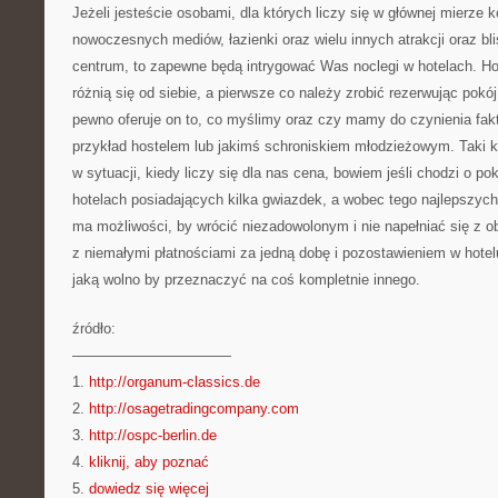
Jeżeli jesteście osobami, dla których liczy się w głównej mierze 
nowoczesnych mediów, łazienki oraz wielu innych atrakcji oraz bli
centrum, to zapewne będą intrygować Was noclegi w hotelach. H
różnią się od siebie, a pierwsze co należy zrobić rezerwując pokó
pewno oferuje on to, co myślimy oraz czy mamy do czynienia fakt
przykład hostelem lub jakimś schroniskiem młodzieżowym. Taki kło
w sytuacji, kiedy liczy się dla nas cena, bowiem jeśli chodzi o p
hotelach posiadających kilka gwiazdek, a wobec tego najlepszych
ma możliwości, by wrócić niezadowolonym i nie napełniać się z obs
z niemałymi płatnościami za jedną dobę i pozostawieniem w hotelu
jaką wolno by przeznaczyć na coś kompletnie innego.
źródło:
———————————
1.
http://organum-classics.de
2.
http://osagetradingcompany.com
3.
http://ospc-berlin.de
4.
kliknij, aby poznać
5.
dowiedz się więcej