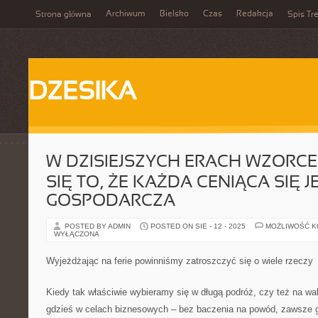
Archiwum
Bielsko
Czas
Redakcja
Strona główna
Spis Tre
DZESIKA
W DZISIEJSZYCH ERACH WZORCE
SIĘ TO, ŻE KAŻDA CENIĄCA SIĘ
GOSPODARCZA
POSTED BY ADMIN
POSTED ON SIE - 12 - 2025
MOŻLIWOŚĆ 
WYŁĄCZONA
Wyjeżdżając na ferie powinniśmy zatroszczyć się o wiele rzeczy
Kiedy tak właściwie wybieramy się w długą podróż, czy też na w
gdzieś w celach biznesowych – bez baczenia na powód, zawsze 