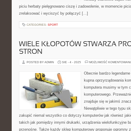
piciu herbaty pielęgnowano ciszę i zadowolenie, w momencie pici
zrelaksować i wyciszyć by połączyć […]
CATEGORIES:
SPORT
WIELE KŁOPOTÓW STWARZA PR
STRON
POSTED BY ADMIN
SIE - 4 - 2025
MOŻLIWOŚĆ KOMENTOWAN
Obecnie bardzo legendarne
kupna oprzyrządowania kom
komputera musimy w tym ce
komputerowego. Przeważni
znajduje się w jakimś znac
Niewątpliwie w tego typu sk
zakupić niemal wszystko co dotyczy komputerów jak również jak
takich jak pomiędzy innymi drukarki, urządzenia wielofunkcyjne b
przenośne. Także każdy sklep komputerowy proponuje ogromny z