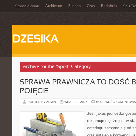
Archiwum
Bielsko
Czas
Redakcja
Strona główna
Spis Tre
DZESIKA
Archive for the ‘Sport’ Category
SPRAWA PRAWNICZA TO DOŚĆ 
POJĘCIE
POSTED BY ADMIN
WRZ - 30 - 2025
MOŻLIWOŚĆ KOMENTOWA
Jeśli jakaś jednostka gosp
reklamuje się, że jest w st
cateringu zaczyna się od 
oraz ustalenia konwencji us