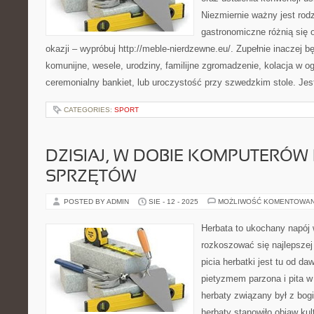
Niezmiernie ważny jest rodz
gastronomiczne różnią się o
okazji – wypróbuj http://meble-nierdzewne.eu/. Zupełnie inaczej b
komunijne, wesele, urodziny, familijne zgromadzenie, kolacja w og
ceremonialny bankiet, lub uroczystość przy szwedzkim stole. Je
CATEGORIES:
SPORT
DZISIAJ, W DOBIE KOMPUTERÓW 
SPRZĘTÓW
POSTED BY ADMIN
SIE - 12 - 2025
MOŻLIWOŚĆ KOMENTOWA
Herbata to ukochany napój 
rozkoszować się najlepszej
picia herbatki jest tu od d
pietyzmem parzona i pita w
herbaty związany był z bog
herbaty stanowiło objaw kul