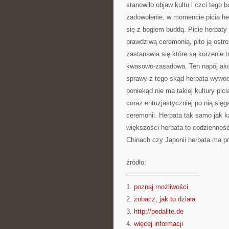
stanowiło objaw kultu i czci tego 
zadowolenie, w momencie picia he
się z bogiem buddą. Picie herbaty 
prawdziwą ceremonią, pito ją ostro
zastanawia się które są korzenie 
kwasowo-zasadowa. Ten napój akom
sprawy z tego skąd herbata wywodzi
poniekąd nie ma takiej kultury pic
coraz entuzjastyczniej po nią się
ceremonii. Herbata tak samo jak k
większości herbata to codzienność i
Chinach czy Japonii herbata ma prz
źródło:
———————————
1.
poznaj możliwości
2.
zobacz, jak to działa
3.
http://pedalite.de
4.
więcej informacji