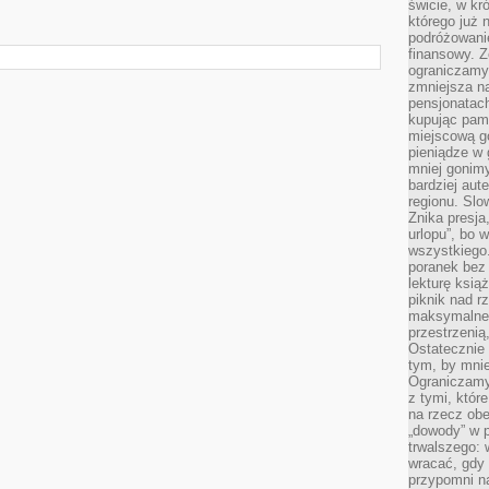
świcie, w kr
którego już 
podróżowani
finansowy. Z
ograniczamy 
zmniejsza n
pensjonatach
kupując pami
miejscową g
pieniądze w 
mniej gonimy
bardziej aut
regionu. Slo
Znika presja
urlopu”, bo
wszystkiego
poranek bez
lekturę ksią
piknik nad r
maksymalneg
przestrzenią
Ostatecznie
tym, by mni
Ograniczamy 
z tymi, któ
na rzecz obe
„dowody” w 
trwalszego: 
wracać, gdy 
przypomni na