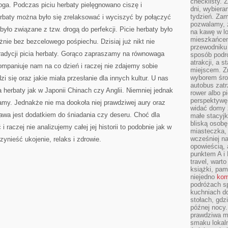
checklisty. 
boga. Podczas piciu herbaty pielęgnowano ciszę i
dni, wybier
tydzień. Zam
rbaty można było się zrelaksować i wyciszyć by połączyć
pozwalamy, ż
było związane z tzw. drogą do perfekcji. Picie herbaty było
na kawę w lo
mieszkańcem,
żnie bez bezcelowego pośpiechu. Dzisiaj już nikt nie
przewodniku 
tradycji picia herbaty. Gorąco zapraszamy na równowaga
sposób podr
atrakcji, a 
paniuje nam na co dzień i raczej nie zdajemy sobie
miejscem. Z
wyborem środ
 się oraz jakie miała przesłanie dla innych kultur. U nas
autobus zat
ia herbaty jak w Japonii Chinach czy Anglii. Niemniej jednak
rower albo p
perspektywę
gamy. Jednakże nie ma dookoła niej prawdziwej aury oraz
widać domy 
awa jest dodatkiem do śniadania czy deseru. Choć dla
małe stacyjk
bliską osob
 raczej nie analizujemy całej jej historii to podobnie jak w
miasteczka,
wcześniej na
ynieść ukojenie, relaks i zdrowie.
opowieścią, 
punktem A i 
travel, warto
książki, pam
niejedno
kom
podróżach s
kuchniach d
stołach, gdz
późnej nocy.
prawdziwa ma
smaku lokal