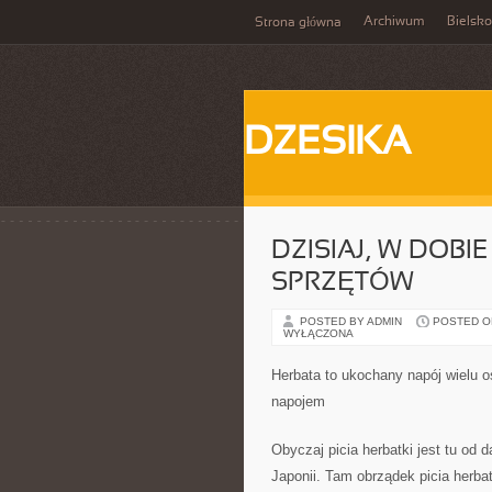
Archiwum
Bielsko
Strona główna
DZESIKA
DZISIAJ, W DOB
SPRZĘTÓW
POSTED BY ADMIN
POSTED ON 
WYŁĄCZONA
Herbata to ukochany napój wielu o
napojem
Obyczaj picia herbatki jest tu od
Japonii. Tam obrządek picia herba