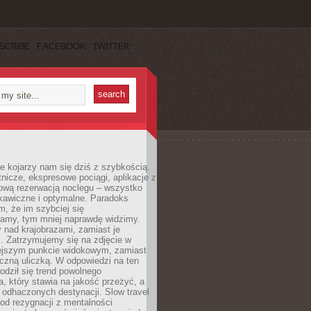
SCRIBE
FACEBOOK
TWITTER
e kojarzy nam się dziś z szybkością.
otnicze, ekspresowe pociągi, aplikacje z
ową rezerwacją noclegu – wszystko
kawiczne i optymalne. Paradoks
m, że im szybciej się
amy, tym mniej naprawdę widzimy.
 nad krajobrazami, zamiast je
. Zatrzymujemy się na zdjęcie w
iejszym punkcie widokowym, zamiast
czną uliczką. W odpowiedzi na ten
odził się trend powolnego
, który stawia na jakość przeżyć, a
ę odhaczonych destynacji. Slow travel
od rezygnacji z mentalności