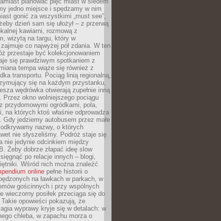
Zamiast planować pięć miast w siedem
amy jedno miejsce i spędzamy w nim
iast gonić za wszystkimi „must see”,
eby dzień sam się ułożył – z przerwą
kalnej kawiarni, rozmową z
 wizytą na targu, który w
zajmuje co najwyżej pół zdania. W ten
óż przestaje być kolekcjonowaniem
staje się prawdziwym spotkaniem z
miana tempa wiąże się również z
ka transportu. Pociąg linią regionalną,
rzymujący się na każdym przystanku,
iesza wędrówka otwierają zupełnie inną
. Przez okno wolniejszego pociągu
z przydomowymi ogródkami, pola,
i, na których ktoś właśnie odprowadza
ę. Gdy jedziemy autobusem przez małe
 odkrywamy nazwy, o których
wet nie słyszeliśmy. Podróż staje się
a nie jedynie odcinkiem między
B. Żeby dobrze złapać ideę slow
 sięgnąć po relacje innych – blogi,
iętniki. Wśród nich można znaleźć
pendium online
pełne historii o
pędzonych na ławkach w parkach, w
omów gościnnych i przy wspólnych
ie wieczorny posiłek przeciąga się do
 Takie opowieści pokazują, że
gia wyprawy kryje się w detalach: w
nego chleba, w zapachu morza o