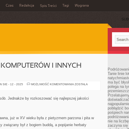
Czas
Redakcja
Tagi
Wygrana
Spis Treści
SUB
IE KOMPUTERÓW I INNYCH
Podróżowani
Tanie linie l
natychmiast
ma być błys
DZISIAJ,
SIE - 12 - 2025
MOŻLIWOŚĆ KOMENTOWANIA
ZOSTAŁA
polega na ty
W
DOBIE
przemieszcz
KOMPUTERÓW
Przelatujemy
I
sób. Jednakże by rozkoszować się najlepszej jakości
doświadczać
INNYCH
SPRZĘTÓW
najpopularn
pobłądzić bo
pośpiech nar
podróżowania
 dawna, już w XV wieku była z pietyzmem parzona i pita w
nie na liczb
ty związany był z bogiem buddą, a popijanie herbaty
zaczyna się 