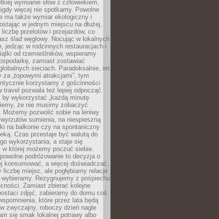
ótkiej wymianie słów z człowiekiem,
nigdy więcej nie spotkamy. Powolne
e ma także wymiar ekologiczny i
ostając w jednym miejscu na dłużej,
liczbę przelotów i przejazdów, co
asz ślad węglowy. Nocując w lokalnych
, jedząc w rodzinnych restauracjach i
ątki od rzemieślników, wspieramy
ospodarkę, zamiast zostawiać
globalnych sieciach. Paradoksalnie, im
 za „topowymi atrakcjami”, tym
entycznie korzystamy z gościnności
w travel pozwala też lepiej odpocząć.
, by wykorzystać „każdą minutę
 wiemy, że nie musimy zobaczyć
. Możemy pozwolić sobie na leniwy
 wyrzutów sumienia, na niespieszną
żki na balkonie czy na spontaniczny
zeką. Czas przestaje być walutą do
o wykorzystania, a staje się
, w której możemy poczuć siebie.
 powolne podróżowanie to decyzja o
ej konsumować, a więcej doświadczać.
liczbę miejsc, ale pogłębiamy relacje
re wybieramy. Rezygnujemy z pośpiechu
cności. Zamiast zbierać kolejne
postaci zdjęć, zabieramy do domu coś
wspomnienia, które przez lata będą
w zwyczajny, roboczy dzień nagle
m się smak lokalnej potrawy albo