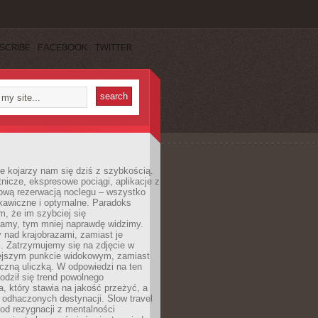
SCRIBE
FACEBOOK
TWITTER
e kojarzy nam się dziś z szybkością.
otnicze, ekspresowe pociągi, aplikacje z
ową rezerwacją noclegu – wszystko
kawiczne i optymalne. Paradoks
m, że im szybciej się
amy, tym mniej naprawdę widzimy.
 nad krajobrazami, zamiast je
. Zatrzymujemy się na zdjęcie w
iejszym punkcie widokowym, zamiast
czną uliczką. W odpowiedzi na ten
odził się trend powolnego
, który stawia na jakość przeżyć, a
ę odhaczonych destynacji. Slow travel
od rezygnacji z mentalności