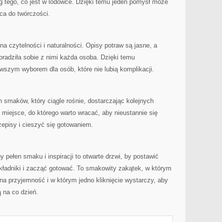
tego, co jest w lodówce. Dzięki temu jeden pomysł może
ęca do twórczości.
a czytelności i naturalności. Opisy potraw są jasne, a
poradziła sobie z nimi każda osoba. Dzięki temu
wszym wyborem dla osób, które nie lubią komplikacji.
n smaków, który ciągle rośnie, dostarczając kolejnych
To miejsce, do którego warto wracać, aby nieustannie się
zepisy i cieszyć się gotowaniem.
y pełen smaku i inspiracji to otwarte drzwi, by postawić
kładniki i zacząć gotować. To smakowity zakątek, w którym
a przyjemność i w którym jedno kliknięcie wystarczy, aby
 na co dzień.