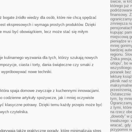
świcie, w kr
którego już 
podróżowani
finansowy. Z
ż bogate źródło wiedzy dla osób, które nie chcą spędzać
ograniczamy 
zmniejsza n
 jest ekspresowych i wymaga prostych produktów. Dzięki
pensjonatach
e musi być obowiązkiem, lecz może stać się miłym
kupując pami
miejscową g
pieniądze w 
mniej gonimy
bardziej aut
regionu. Slo
je kulinarnego wyzwania dla tych, którzy szukają nowych
Znika presja
urlopu”, bo
pozycje, ciasta i torty, dania świąteczne czy smaki z
wszystkiego
ą wypróbowywać nowe techniki.
poranek bez
lekturę ksią
piknik nad r
maksymalneg
przestrzenią
, która spaja domowe zwyczaje z kuchennymi innowacjami.
Ostatecznie
o codzienne artykuły spożywcze, jak i mniej oczywiste
tym, by mni
Ograniczamy 
yć klasyczne potrawy. Dzięki temu każdy przepis może być
z tymi, któ
wych czytelnika.
na rzecz obe
„dowody” w 
trwalszego: 
wracać, gdy 
przypomni na
dgrywają także praktyczne porady, które minimalizują stres