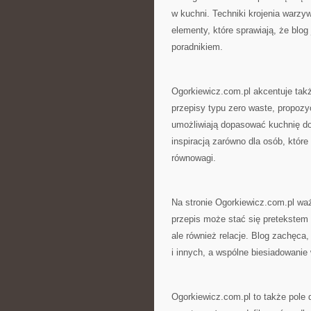
w kuchni. Techniki krojenia warz
elementy, które sprawiają, że blog
poradnikiem.
Ogorkiewicz.com.pl akcentuje tak
przepisy typu zero waste, propozy
umożliwiają dopasować kuchnię do
inspiracją zarówno dla osób, które 
równowagi.
Na stronie Ogorkiewicz.com.pl wa
przepis może stać się pretekstem 
ale również relacje. Blog zachęca
i innych, a wspólne biesiadowanie
Ogorkiewicz.com.pl to także pole 