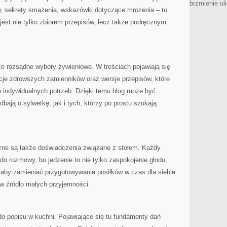
brzmienie ul
yw, sekrety smażenia, wskazówki dotyczące mrożenia – to
 jest nie tylko zbiorem przepisów, lecz także podręcznym
że rozsądne wybory żywieniowe. W treściach pojawiają się
cje zdrowszych zamienników oraz wersje przepisów, które
 indywidualnych potrzeb. Dzięki temu blog może być
dbają o sylwetkę, jak i tych, którzy po prostu szukają
żne są także doświadczenia związane z stołem. Każdy
do rozmowy, bo jedzenie to nie tylko zaspokojenie głodu,
, aby zamieniać przygotowywanie posiłków w czas dla siebie
 w źródło małych przyjemności.
do popisu w kuchni. Pojawiające się tu fundamenty dań