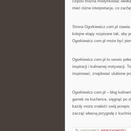
często można modyfikować według 
mieć różne interpretacje, co zach
Strona Ogorkiewicz.com.pl stawia n
kolejne etapy rozpisane tak, aby 
Ogorkiewicz.com.pl może być pier
Ogorkiewicz.com.pl to serwis pełe
inspiracji i kulinarnej motywacji. 
inspirować, znajdować ulubione pr
Ogorkiewicz.com.pl – blog kulinarn
garnek na kuchence, sięgnąć po s
każdy może znaleźć swój przepis n
zacząć własną przygodę z kuchnią
CATEGORIES:
NIERUCHOMOŚCI