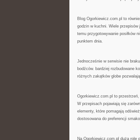
Blog Ogorkiewicz.com.pl to równie
godzin w kuchni. Wiele przepisów
temu przygotowywanie posiłków ni
punktem dnia.
Jednocześnie w serwisie nie braku
bodźców. bardziej rozbudowane kom
różnych zakątków globe pozwalaj
Ogorkiewicz.com.pl to przestrzeń
W przepisach pojawiają się zarówn
elementy, które pomagają odśwież
dostosowana do preferencji smako
Na Ogorkiewicz.com.pl dużą rolę o