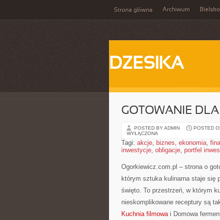
Archiwum
Bielsko
Strona główna
DZESIKA
GOTOWANIE DLA 
POSTED BY ADMIN
POSTED ON 
WYŁĄCZONA
Tagi:
akcje
,
biznes
,
ekonomia
,
fin
inwestycje
,
obligacje
,
portfel inwe
Ogorkiewicz.com.pl – strona o goto
którym sztuka kulinarna staje się
święto. To przestrzeń, w którym 
nieskomplikowane receptury są ta
Kuchnia filmowa
i Domowa fermenta