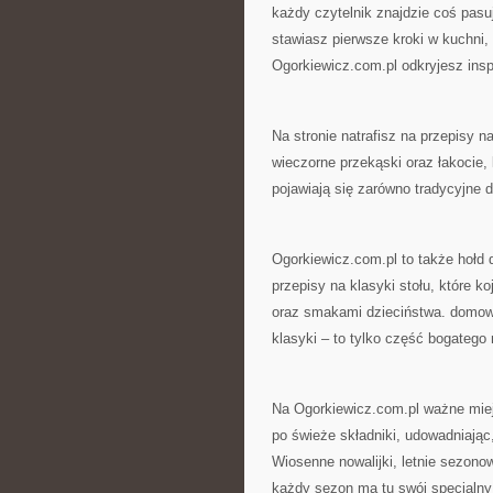
każdy czytelnik znajdzie coś pasu
stawiasz pierwsze kroki w kuchni
Ogorkiewicz.com.pl odkryjesz insp
Na stronie natrafisz na przepisy n
wieczorne przekąski oraz łakocie,
pojawiają się zarówno tradycyjne da
Ogorkiewicz.com.pl to także hołd d
przepisy na klasyki stołu, które k
oraz smakami dzieciństwa. domow
klasyki – to tylko część bogatego
Na Ogorkiewicz.com.pl ważne mie
po świeże składniki, udowadniając
Wiosenne nowalijki, letnie sezon
każdy sezon ma tu swój specjalny 