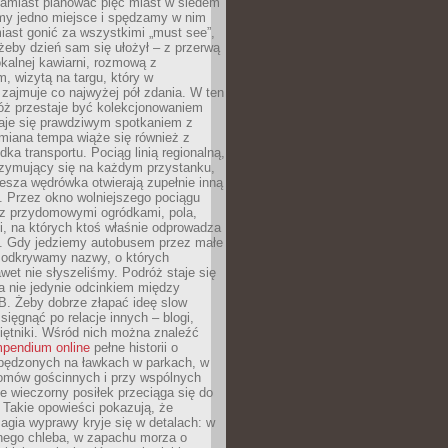
Zamiast planować pięć miast w siedem
amy jedno miejsce i spędzamy w nim
iast gonić za wszystkimi „must see”,
eby dzień sam się ułożył – z przerwą
kalnej kawiarni, rozmową z
 wizytą na targu, który w
zajmuje co najwyżej pół zdania. W ten
óż przestaje być kolekcjonowaniem
staje się prawdziwym spotkaniem z
miana tempa wiąże się również z
ka transportu. Pociąg linią regionalną,
rzymujący się na każdym przystanku,
iesza wędrówka otwierają zupełnie inną
. Przez okno wolniejszego pociągu
z przydomowymi ogródkami, pola,
i, na których ktoś właśnie odprowadza
ę. Gdy jedziemy autobusem przez małe
 odkrywamy nazwy, o których
wet nie słyszeliśmy. Podróż staje się
a nie jedynie odcinkiem między
B. Żeby dobrze złapać ideę slow
 sięgnąć po relacje innych – blogi,
iętniki. Wśród nich można znaleźć
pendium online
pełne historii o
pędzonych na ławkach w parkach, w
omów gościnnych i przy wspólnych
ie wieczorny posiłek przeciąga się do
 Takie opowieści pokazują, że
gia wyprawy kryje się w detalach: w
nego chleba, w zapachu morza o