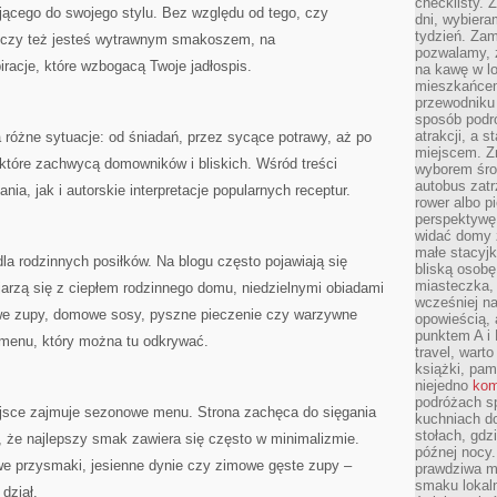
checklisty. 
jącego do swojego stylu. Bez względu od tego, czy
dni, wybier
tydzień. Zam
, czy też jesteś wytrawnym smakoszem, na
pozwalamy, ż
iracje, które wzbogacą Twoje jadłospis.
na kawę w lo
mieszkańcem,
przewodniku 
sposób podr
atrakcji, a 
a różne sytuacje: od śniadań, przez sycące potrawy, aż po
miejscem. Z
 które zachwycą domowników i bliskich. Wśród treści
wyborem środ
autobus zat
nia, jak i autorskie interpretacje popularnych receptur.
rower albo p
perspektywę
widać domy 
małe stacyjk
la rodzinnych posiłków. Na blogu często pojawiają się
bliską osob
miasteczka,
ojarzą się z ciepłem rodzinnego domu, niedzielnymi obiadami
wcześniej na
e zupy, domowe sosy, pyszne pieczenie czy warzywne
opowieścią, 
punktem A i 
 menu, który można tu odkrywać.
travel, warto
książki, pam
niejedno
kom
podróżach s
jsce zajmuje sezonowe menu. Strona zachęca do sięgania
kuchniach d
stołach, gdz
, że najlepszy smak zawiera się często w minimalizmie.
późnej nocy.
owe przysmaki, jesienne dynie czy zimowe gęste zupy –
prawdziwa ma
smaku lokal
dział.