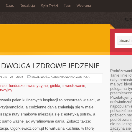
Czas
Redakcja
Tagi
Wygrana
Spis Treści
SUB
DWOJGA I ZDROWE JEDZENIE
Podróżowani
Tanie linie l
GOTOWANIE
LIS - 26 - 2025
MOŻLIWOŚĆ KOMENTOWANIA
ZOSTAŁA
natychmiast
DLA
DWOJGA
ma być błys
anse
,
fundusze inwestycyjne
,
giełda
,
inwestowanie
,
I
polega na ty
stycyjny
ZDROWE
przemieszcz
JEDZENIE
Przelatujemy
waniu pełen kulinarnych inspiracji to przestrzeń w sieci, w
doświadczać
najpopularn
 przyjemnością, a codzienne dania zmieniają się w małe
pobłądzić bo
kuszące nuty smakowe mieszają się z estetyką potraw, a
pośpiech nar
podróżowania
k samo ważne jak wyrafinowane dania. Zobacz także:
nie na liczb
cja. Ogorkiewicz.com.pl to wirtualna kuchnia, w której
zaczyna się 