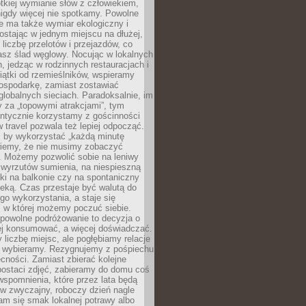
ótkiej wymianie słów z człowiekiem,
nigdy więcej nie spotkamy. Powolne
e ma także wymiar ekologiczny i
ostając w jednym miejscu na dłużej,
liczbę przelotów i przejazdów, co
asz ślad węglowy. Nocując w lokalnych
, jedząc w rodzinnych restauracjach i
ątki od rzemieślników, wspieramy
ospodarkę, zamiast zostawiać
globalnych sieciach. Paradoksalnie, im
 za „topowymi atrakcjami”, tym
entycznie korzystamy z gościnności
w travel pozwala też lepiej odpocząć.
, by wykorzystać „każdą minutę
 wiemy, że nie musimy zobaczyć
. Możemy pozwolić sobie na leniwy
 wyrzutów sumienia, na niespieszną
żki na balkonie czy na spontaniczny
zeką. Czas przestaje być walutą do
o wykorzystania, a staje się
, w której możemy poczuć siebie.
 powolne podróżowanie to decyzja o
ej konsumować, a więcej doświadczać.
liczbę miejsc, ale pogłębiamy relacje
re wybieramy. Rezygnujemy z pośpiechu
cności. Zamiast zbierać kolejne
postaci zdjęć, zabieramy do domu coś
wspomnienia, które przez lata będą
w zwyczajny, roboczy dzień nagle
m się smak lokalnej potrawy albo