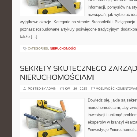
informacji, pomysłów na st
rozwiązań, jak wybierać ide
wyjątkowe okazje. Kategorie na stronie: Bransoletki i Pielęgnacja B
poznasz rozbudowane artykuły poświęcone tradycyjnym dodatkom
także […]
CATEGORIES:
NIERUCHOMOŚCI
SEKRETY SKUTECZNEGO ZARZĄ
NIERUCHOMOŚCIAMI
POSTED BY ADMIN
KWI - 26 - 2025
MOŻLIWOŚĆ KOMENTOWA
Dowiedz się, jakie są sekr
nieruchomościami, aby zwi
inwestycji i uniknąć problem
ekspertów w branży! #zarz
#inwestycje #nieruchomośc