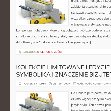
dłoni, sztuki makijażu i ko
zdobienia-paznokci.pl to se
stylizacji paznokci oraz m
wszystko, czego potrzebuj
olśniewające stylizacje na c
kompendium dla osób, które chcą połączyć twórcze podejście z s
ich dłonie oraz makijaż twarzy stały się osobistą wizytówką stylu.
Art i Kreatywne Stylizacje o Porady Pielęgnacyjne. […]
CATEGORIES:
NIERUCHOMOŚCI
KOLEKCJE LIMITOWANE I EDYCJE 
SYMBOLIKA I ZNACZENIE BIŻUTER
POSTED BY ADMIN
LIS - 26 - 2025
MOŻLIWOŚĆ KOMENTOWAN
DoJubilera.pl to portal, w k
czymś więcej niż tylko akc
język stylu. Ten serwis pow
które kochają światem biżute