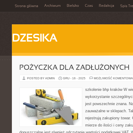
Archiwum
Bielsko
Czas
Redakcja
Strona główna
Spis Tre
DZESIKA
POŻYCZKA DLA ZADŁUŻONYCH
POSTED BY ADMIN
GRU - 16 - 2025
MOŻLIWOŚĆ KOMENTOWA
szkolenie bhp kraków W wi
wykorzystanie szczególnyc
jest powszechnie znana. N
zauważalne w sklepach. Taki
rejestrują zakupiony towar.
mierze do ilości i ceny za
dopuszczalne jest również odczytanie wartości podatkowej VAT. W