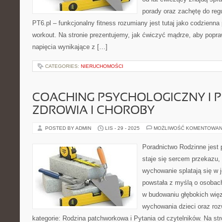
porady oraz zachętę do reg
PT6.pl – funkcjonalny fitness rozumiany jest tutaj jako codzienna 
workout. Na stronie prezentujemy, jak ćwiczyć mądrze, aby popra
napięcia wynikające z […]
CATEGORIES:
NIERUCHOMOŚCI
COACHING PSYCHOLOGICZNY I 
ZDROWIA I CHOROBY
POSTED BY ADMIN
LIS - 29 - 2025
MOŻLIWOŚĆ KOMENTOWAN
Poradnictwo Rodzinne jest p
staje się sercem przekazu, 
wychowanie splatają się w 
powstała z myślą o osobach,
w budowaniu głębokich wię
wychowania dzieci oraz roz
kategorie: Rodzina patchworkowa i Pytania od czytelników. Na st