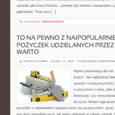
sprawdź jaka kasa fiskalna – powinny być również zauważalne u p
gabinetach. Teraz jest […]
CATEGORIES:
NIERUCHOMOŚCI
TO NA PEWNO Z NAJPOPULARNI
POŻYCZEK UDZIELANYCH PRZEZ 
WARTO
POSTED BY ADMIN
GRU - 15 - 2025
MOŻLIWOŚĆ KOMENTOWA
Wybór poprawnego dla nas u
kunszt. Jak najbardziej Nal
sposób o swoją przyszłość
w przyszłości czeka, jaka 
finansowa, czy nieoczekiwa
do życia. Wobec tego powi
pomyśleć o odpowiednim ubezpieczeniu się na przyszłość, przez 
jest dużo sposobów na to, jak wolno ulokować w celowy sposób. 