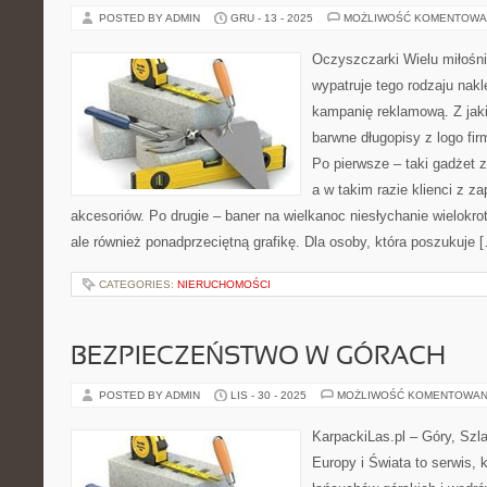
POSTED BY ADMIN
GRU - 13 - 2025
MOŻLIWOŚĆ KOMENTOWA
Oczyszczarki Wielu miłoś
wypatruje tego rodzaju nakle
kampanię reklamową. Z jaki
barwne długopisy z logo fi
Po pierwsze – taki gadżet 
a w takim razie klienci z z
akcesoriów. Po drugie – baner na wielkanoc niesłychanie wielokrot
ale również ponadprzeciętną grafikę. Dla osoby, która poszukuje 
CATEGORIES:
NIERUCHOMOŚCI
BEZPIECZEŃSTWO W GÓRACH
POSTED BY ADMIN
LIS - 30 - 2025
MOŻLIWOŚĆ KOMENTOWAN
KarpackiLas.pl – Góry, Szl
Europy i Świata to serwis, 