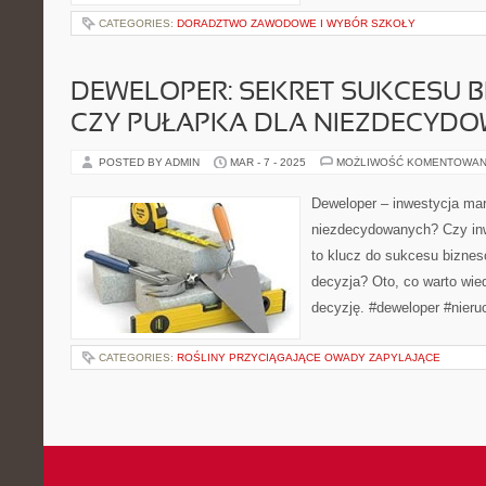
CATEGORIES:
DORADZTWO ZAWODOWE I WYBÓR SZKOŁY
DEWELOPER: SEKRET SUKCESU 
CZY PUŁAPKA DLA NIEZDECYD
POSTED BY ADMIN
MAR - 7 - 2025
MOŻLIWOŚĆ KOMENTOWAN
Deweloper – inwestycja mar
niezdecydowanych? Czy in
to klucz do sukcesu bizne
decyzja? Oto, co warto wie
decyzję. #deweloper #nier
CATEGORIES:
ROŚLINY PRZYCIĄGAJĄCE OWADY ZAPYLAJĄCE