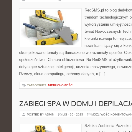
RedSMS.pl to blog dedyko
trendom technologicznym 
wykorzystaniu umiejętnośc
Świat Nowoczesnych Technol
kierunki rozwoju to miejsce
nowinkami łączy się z konk
skomplikowane tematy są tłumaczone w zrozumiały sposób. Cieka
społeczeństwo i Chmura obliczeniowa. Na RedSMS.pl użytkownik 
dotyczące sztucznej inteligencji, uczenia maszynowego, nowocze
Rzeczy, cloud computingu, ochrony danych, a […]
CATEGORIES:
NIERUCHOMOŚCI
ZABIEGI SPA W DOMU I DEPILACJA
POSTED BY ADMIN
LIS - 26 - 2025
MOŻLIWOŚĆ KOMENTOWAN
Sztuka Zdobienia Paznokci 