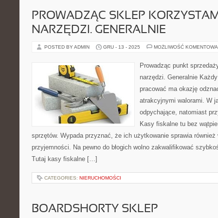
PROWADZĄC SKLEP KORZYSTAM
NARZĘDZI. GENERALNIE
POSTED BY ADMIN
GRU - 13 - 2025
MOŻLIWOŚĆ KOMENTOWA
Prowadząc punkt sprzedaży
narzędzi. Generalnie Każdy
pracować ma okazję odznac
atrakcyjnymi walorami. W j
odpychające, natomiast przy
Kasy fiskalne tu bez wątpie
sprzętów. Wypada przyznać, że ich użytkowanie sprawia również w
przyjemności. Na pewno do błogich wolno zakwalifikować szybk
Tutaj kasy fiskalne […]
CATEGORIES:
NIERUCHOMOŚCI
BOARDSHORTY SKLEP