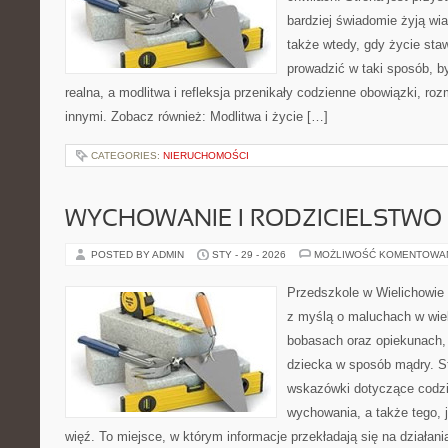
bardziej świadomie żyją wiar
także wtedy, gdy życie stawi
prowadzić w taki sposób, b
realna, a modlitwa i refleksja przenikały codzienne obowiązki, roz
innymi. Zobacz również: Modlitwa i życie […]
CATEGORIES:
NIERUCHOMOŚCI
WYCHOWANIE I RODZICIELSTWO
POSTED BY ADMIN
STY - 29 - 2026
MOŻLIWOŚĆ KOMENTOWA
Przedszkole w Wielichowie 
z myślą o maluchach w wie
bobasach oraz opiekunach, 
dziecka w sposób mądry. S
wskazówki dotyczące codzi
wychowania, a także tego,
więź. To miejsce, w którym informacje przekładają się na działani