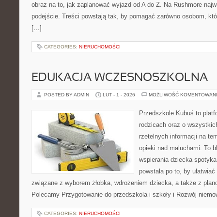
obraz na to, jak zaplanować wyjazd od A do Z. Na Rushmore najw
podejście. Treści powstają tak, by pomagać zarówno osobom, któ
[…]
CATEGORIES:
NIERUCHOMOŚCI
EDUKACJA WCZESNOSZKOLNA
POSTED BY ADMIN
LUT - 1 - 2026
MOŻLIWOŚĆ KOMENTOWAN
Przedszkole Kubuś to plat
rodzicach oraz o wszystkic
rzetelnych informacji na te
opieki nad maluchami. To b
wspierania dziecka spotyka
powstała po to, by ułatwiać
związane z wyborem żłobka, wdrożeniem dziecka, a także z plano
Polecamy Przygotowanie do przedszkola i szkoły i Rozwój niemo
CATEGORIES:
NIERUCHOMOŚCI