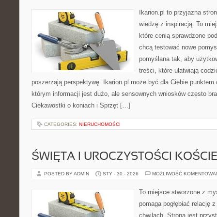
Ikarion.pl to przyjazna stro
wiedzę z inspiracją. To mie
które cenią sprawdzone pod
chcą testować nowe pomysł
pomyślana tak, aby użytkow
treści, które ułatwiają codz
poszerzają perspektywę. Ikarion.pl może być dla Ciebie punktem 
którym informacji jest dużo, ale sensownych wniosków często bra
Ciekawostki o koniach i Sprzęt […]
CATEGORIES:
NIERUCHOMOŚCI
ŚWIĘTA I UROCZYSTOŚCI KOŚCI
POSTED BY ADMIN
STY - 30 - 2026
MOŻLIWOŚĆ KOMENTOWA
To miejsce stworzone z myś
pomaga pogłębiać relację 
chwilach. Strona jest przys