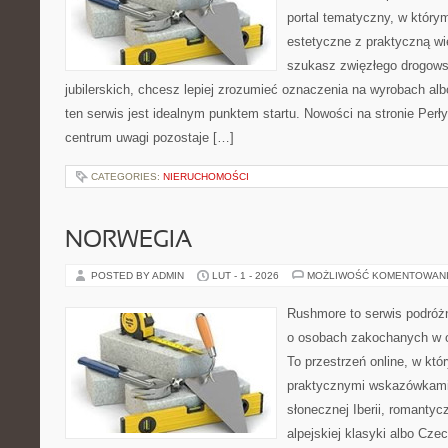
portal tematyczny, w który
estetyczne z praktyczną w
szukasz zwięzłego drogow
jubilerskich, chcesz lepiej zrozumieć oznaczenia na wyrobach albo
ten serwis jest idealnym punktem startu. Nowości na stronie Perły 
centrum uwagi pozostaje […]
CATEGORIES:
NIERUCHOMOŚCI
NORWEGIA
POSTED BY ADMIN
LUT - 1 - 2026
MOŻLIWOŚĆ KOMENTOWAN
Rushmore to serwis podróżn
o osobach zakochanych w 
To przestrzeń online, w któr
praktycznymi wskazówkami.
słonecznej Iberii, romantyc
alpejskiej klasyki albo Cze