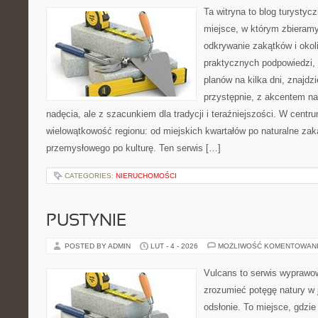
Ta witryna to blog turystyc
miejsce, w którym zbieramy
odkrywanie zakątków i okoli
praktycznych podpowiedzi,
planów na kilka dni, znajdz
przystępnie, z akcentem na
nadęcia, ale z szacunkiem dla tradycji i teraźniejszości. W centr
wielowątkowość regionu: od miejskich kwartałów po naturalne zaką
przemysłowego po kulturę. Ten serwis […]
CATEGORIES:
NIERUCHOMOŚCI
PUSTYNIE
POSTED BY ADMIN
LUT - 4 - 2026
MOŻLIWOŚĆ KOMENTOWAN
Vulcans to serwis wyprawow
zrozumieć potęgę natury w je
odsłonie. To miejsce, gdzie 