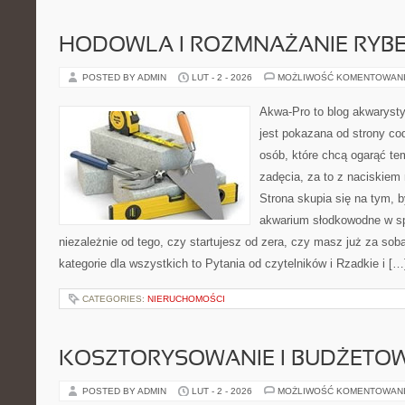
HODOWLA I ROZMNAŻANIE RYB
POSTED BY ADMIN
LUT - 2 - 2026
MOŻLIWOŚĆ KOMENTOWAN
Akwa-Pro to blog akwaryst
jest pokazana od strony cod
osób, które chcą ogarąć te
zadęcia, za to z naciskiem 
Strona skupia się na tym, 
akwarium słodkowodne w s
niezależnie od tego, czy startujesz od zera, czy masz już za so
kategorie dla wszystkich to Pytania od czytelników i Rzadkie i […
CATEGORIES:
NIERUCHOMOŚCI
KOSZTORYSOWANIE I BUDŻETO
POSTED BY ADMIN
LUT - 2 - 2026
MOŻLIWOŚĆ KOMENTOWAN