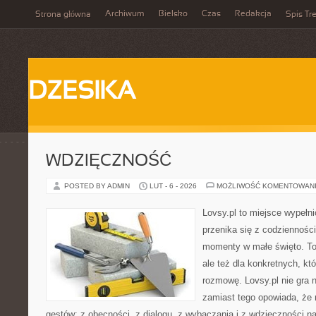
Archiwum
Bielsko
Czas
Redakcja
Strona główna
Spis Tre
DZESIKA
WDZIĘCZNOŚĆ
POSTED BY ADMIN
LUT - 6 - 2026
MOŻLIWOŚĆ KOMENTOWAN
Lovsy.pl to miejsce wypełn
przenika się z codzienności
momenty w małe święto. To
ale też dla konkretnych, k
rozmowę. Lovsy.pl nie gra 
zamiast tego opowiada, że 
gestów: z obecności, z dialogu, z wybaczania i z wdzięczności n