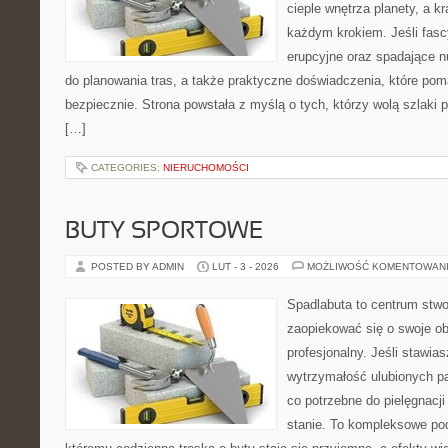
cieple wnętrza planety, a kr
każdym krokiem. Jeśli fasc
erupcyjne oraz spadające n
do planowania tras, a także praktyczne doświadczenia, które po
bezpiecznie. Strona powstała z myślą o tych, którzy wolą szlaki
[…]
CATEGORIES:
NIERUCHOMOŚCI
BUTY SPORTOWE
POSTED BY ADMIN
LUT - 3 - 2026
MOŻLIWOŚĆ KOMENTOWAN
Spadlabuta to centrum stwo
zaopiekować się o swoje o
profesjonalny. Jeśli stawias
wytrzymałość ulubionych pa
co potrzebne do pielęgnacj
stanie. To kompleksowe pod