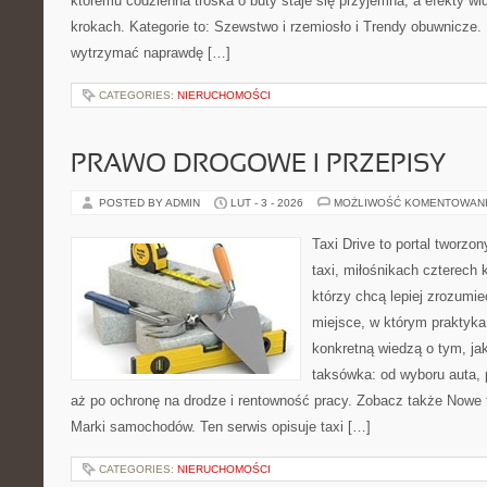
któremu codzienna troska o buty staje się przyjemna, a efekty wi
krokach. Kategorie to: Szewstwo i rzemiosło i Trendy obuwnicze. 
wytrzymać naprawdę […]
CATEGORIES:
NIERUCHOMOŚCI
PRAWO DROGOWE I PRZEPISY
POSTED BY ADMIN
LUT - 3 - 2026
MOŻLIWOŚĆ KOMENTOWAN
Taxi Drive to portal tworz
taxi, miłośnikach czterech 
którzy chcą lepiej zrozumie
miejsce, w którym praktyka 
konkretną wiedzą o tym, ja
taksówka: od wyboru auta, 
aż po ochronę na drodze i rentowność pracy. Zobacz także Nowe t
Marki samochodów. Ten serwis opisuje taxi […]
CATEGORIES:
NIERUCHOMOŚCI