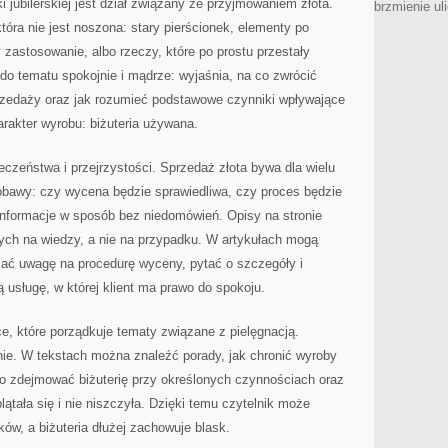
 jubilerskiej jest dział związany ze przyjmowaniem złota.
brzmienie ul
tóra nie jest noszona: stary pierścionek, elementy po
y zastosowanie, albo rzeczy, które po prostu przestały
o tematu spokojnie i mądrze: wyjaśnia, na co zwrócić
rzedaży oraz jak rozumieć podstawowe czynniki wpływające
arakter wyrobu: biżuteria używana.
czeństwa i przejrzystości. Sprzedaż złota bywa dla wielu
 obawy: czy wycena będzie sprawiedliwa, czy proces będzie
 informacje w sposób bez niedomówień. Opisy na stronie
tych na wiedzy, a nie na przypadku. W artykułach mogą
cać uwagę na procedurę wyceny, pytać o szczegóły i
 usługę, w której klient ma prawo do spokoju.
e, które porządkuje tematy związane z pielęgnacją.
nie. W tekstach można znaleźć porady, jak chronić wyroby
o zdejmować biżuterię przy określonych czynnościach oraz
lątała się i nie niszczyła. Dzięki temu czytelnik może
ów, a biżuteria dłużej zachowuje blask.