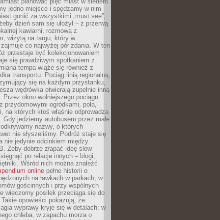
Zamiast planować pięć miast w siedem
amy jedno miejsce i spędzamy w nim
iast gonić za wszystkimi „must see”,
eby dzień sam się ułożył – z przerwą
kalnej kawiarni, rozmową z
 wizytą na targu, który w
zajmuje co najwyżej pół zdania. W ten
óż przestaje być kolekcjonowaniem
staje się prawdziwym spotkaniem z
miana tempa wiąże się również z
ka transportu. Pociąg linią regionalną,
rzymujący się na każdym przystanku,
iesza wędrówka otwierają zupełnie inną
. Przez okno wolniejszego pociągu
z przydomowymi ogródkami, pola,
i, na których ktoś właśnie odprowadza
ę. Gdy jedziemy autobusem przez małe
 odkrywamy nazwy, o których
wet nie słyszeliśmy. Podróż staje się
a nie jedynie odcinkiem między
B. Żeby dobrze złapać ideę slow
 sięgnąć po relacje innych – blogi,
iętniki. Wśród nich można znaleźć
pendium online
pełne historii o
pędzonych na ławkach w parkach, w
omów gościnnych i przy wspólnych
ie wieczorny posiłek przeciąga się do
 Takie opowieści pokazują, że
gia wyprawy kryje się w detalach: w
nego chleba, w zapachu morza o