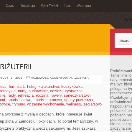
Czas
Redakcja
Tagi
Wygrana
Spis Treści
SUB
BIŻUTERII
Podróżowani
Tanie linie l
DIY
 LUT - 1 - 2026
MOŻLIWOŚĆ KOMENTOWANIA
ZOSTAŁA
natychmiast
–
ma być błys
TWORZENIE
ness
,
formuła 1
,
hokej
,
kajakarstwo
,
koszykówka
,
BIŻUTERII
polega na ty
otocykle
,
narty
,
nurkowanie
,
odzież turystyczna
,
przemieszcz
nie
,
rajdy
,
rekreacja
,
rodzina
,
rowery
,
saneczkarstwo
,
Przelatujemy
port
,
sporty halowe
,
sporty motorowe
,
sporty powietrzne
,
doświadczać
bowce
,
trybuny
,
wczesne wychowanie
,
wellness
,
żeglarstwo
najpopularn
pobłądzić bo
ma tworzone z myślą o osobach, które interesuje świat
pośpiech nar
podróżowania
kup złota w Zamościu i okolicach. To portal tematyczny, w
nie na liczb
etyczne z praktyczną wiedzą zakupowymi. Jeśli szukasz
zaczyna się 