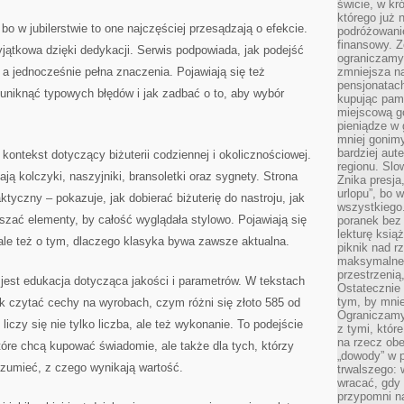
świcie, w kr
którego już 
 bo w jubilerstwie to one najczęściej przesądzają o efekcie.
podróżowani
finansowy. Z
jątkowa dzięki dedykacji. Serwis podpowiada, jak podejść
ograniczamy 
, a jednocześnie pełna znaczenia. Pojawiają się też
zmniejsza n
pensjonatach
k uniknąć typowych błędów i jak zadbać o to, aby wybór
kupując pami
miejscową g
pieniądze w 
mniej gonimy
bardziej aut
kontekst dotyczący biżuterii codziennej i okolicznościowej.
regionu. Slo
ają kolczyki, naszyjniki, bransoletki oraz sygnety. Strona
Znika presja
urlopu”, bo
tyczny – pokazuje, jak dobierać biżuterię do nastroju, jak
wszystkiego
szać elementy, by całość wyglądała stylowo. Pojawiają się
poranek bez
lekturę ksią
 ale też o tym, dlaczego klasyka bywa zawsze aktualna.
piknik nad r
maksymalneg
przestrzenią
est edukacja dotycząca jakości i parametrów. W tekstach
Ostatecznie
tym, by mni
jak czytać cechy na wyrobach, czym różni się złoto 585 od
Ograniczamy 
liczy się nie tylko liczba, ale też wykonanie. To podejście
z tymi, któ
na rzecz obe
tóre chcą kupować świadomie, ale także dla tych, którzy
„dowody” w 
rozumieć, z czego wynikają wartość.
trwalszego: 
wracać, gdy 
przypomni na