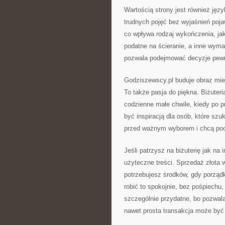
Wartością strony jest również jęz
trudnych pojęć bez wyjaśnień pojaw
co wpływa rodzaj wykończenia, ja
podatne na ścieranie, a inne wym
pozwala podejmować decyzje pewni
Godziszewscy.pl buduje obraz miej
To także pasja do piękna. Biżuter
codzienne małe chwile, kiedy po 
być inspiracją dla osób, które szu
przed ważnym wyborem i chcą pocz
Jeśli patrzysz na biżuterię jak na 
użyteczne treści. Sprzedaż złota
potrzebujesz środków, gdy porząd
robić to spokojnie, bez pośpiechu
szczególnie przydatne, bo pozwala
nawet prosta transakcja może by