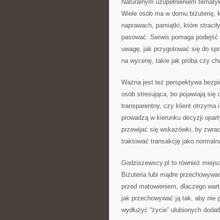
Naturalnym uzupełnieniem tematyki
Wiele osób ma w domu biżuterię, k
naprawach, pamiątki, które stracił
pasować. Serwis pomaga podejść d
uwagę, jak przygotować się do sp
na wycenę, takie jak próba czy ch
Ważna jest też perspektywa bezpie
osób stresująca, bo pojawiają się
transparentny, czy klient otrzyma
prowadzą w kierunku decyzji opar
przewijać się wskazówki, by zwra
traktować transakcję jako normalną
Godziszewscy.pl to również miejsc
Biżuteria lubi mądre przechowywa
przed matowieniem, dlaczego wart
jak przechowywać ją tak, aby nie p
wydłużyć “życie” ulubionych dodatk