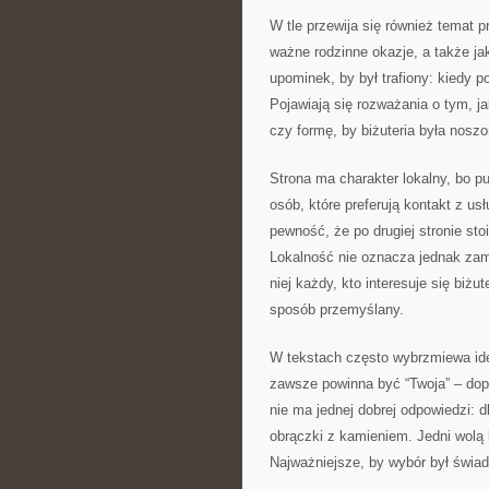
W tle przewija się również temat p
ważne rodzinne okazje, a także ja
upominek, by był trafiony: kiedy 
Pojawiają się rozważania o tym, j
czy formę, by biżuteria była nosz
Strona ma charakter lokalny, bo p
osób, które preferują kontakt z us
pewność, że po drugiej stronie sto
Lokalność nie oznacza jednak zamk
niej każdy, kto interesuje się biż
sposób przemyślany.
W tekstach często wybrzmiewa idea
zawsze powinna być “Twoja” – do
nie ma jednej dobrej odpowiedzi: d
obrączki z kamieniem. Jedni wolą b
Najważniejsze, by wybór był świa