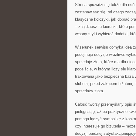
Strona sprawdzi się także dla osób
zastanawiasz się, od czego zaczą
klasyczne kolczyki, jak dobrać br
– znajdziesz tu kierunki, które po
własny styl i wybierać dodatki, kt
Wizerunek serwisu domyka idea zauf
podejmuje decyzje wrażliwe: wybie
sprzedaje złoto, które ma dla nieg
podejście, w którym liczy się kla
traktowana jako bezpieczna baza 
ślubem, przed zakupem biżuterii, 
sprzedaży złota.
Całość tworzy przemyślany opis świa
pielęgnację, aż po praktyczne kwe
pomaga łączyć symbolikę z konkre
czy interesuje go biżuteria – może
decyzji bardziej satysfakcjonujący