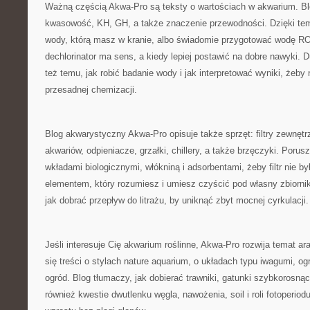
Ważną częścią Akwa-Pro są teksty o wartościach w akwarium. B
kwasowość, KH, GH, a także znaczenie przewodności. Dzięki temu
wody, którą masz w kranie, albo świadomie przygotować wodę RO
dechlorinator ma sens, a kiedy lepiej postawić na dobre nawyki. 
też temu, jak robić badanie wody i jak interpretować wyniki, żeby
przesadnej chemizacji.
Blog akwarystyczny Akwa-Pro opisuje także sprzęt: filtry zewnęt
akwariów, odpieniacze, grzałki, chillery, a także brzęczyki. Poru
wkładami biologicznymi, włókniną i adsorbentami, żeby filtr nie by
elementem, który rozumiesz i umiesz czyścić pod własny zbiorni
jak dobrać przepływ do litrażu, by uniknąć zbyt mocnej cyrkulacji.
Jeśli interesuje Cię akwarium roślinne, Akwa-Pro rozwija temat ara
się treści o stylach nature aquarium, o układach typu iwagumi, o
ogród. Blog tłumaczy, jak dobierać trawniki, gatunki szybkorosn
również kwestie dwutlenku węgla, nawożenia, soil i roli fotoperio