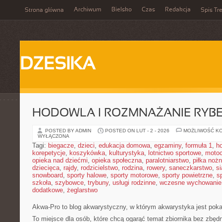
Archiwum
Bielsko
Czas
Redakcja
Strona główna
Spis Tre
DZESIKA
HODOWLA I ROZMNAŻANIE RYB
POSTED BY ADMIN
POSTED ON LUT - 2 - 2026
MOŻLIWOŚĆ K
WYŁĄCZONA
Tagi:
biegacze
,
dzieci
,
edukacja domowa
,
egzaminy
,
formuła 1
,
h
korepetycje
,
koszykówka
,
kulturystyka
,
lotnictwo sportowe
,
motoc
opieka nad dziećmi
,
opieka społeczna
,
paralotniarstwo
,
piłka noż
dziecięca
,
rajdy
,
rodzicielstwo
,
rodzina
,
rowery
,
saneczkarstwo
,
s
snowboard
,
sporty halowe
,
sporty motorowe
,
sporty powietrzne
,
s
szkoła
,
szybowce
,
trybuny
,
usługi rodzinne
,
wczesne wychowanie
dodatkowe
,
żeglarstwo
Akwa-Pro to blog akwarystyczny, w którym akwarystyka jest poka
To miejsce dla osób, które chcą ogarąć temat zbiornika bez zbęd