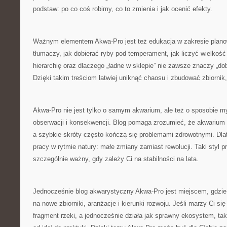
podstaw: po co coś robimy, co to zmienia i jak ocenić efekty.
Ważnym elementem Akwa-Pro jest też edukacja w zakresie plano
tłumaczy, jak dobierać ryby pod temperament, jak liczyć wielkość
hierarchię oraz dlaczego „ładne w sklepie” nie zawsze znaczy „d
Dzięki takim treściom łatwiej uniknąć chaosu i zbudować zbiornik,
Akwa-Pro nie jest tylko o samym akwarium, ale też o sposobie myś
obserwacji i konsekwencji. Blog pomaga zrozumieć, że akwarium t
a szybkie skróty często kończą się problemami zdrowotnymi. Dl
pracy w rytmie natury: małe zmiany zamiast rewolucji. Taki styl p
szczególnie ważny, gdy zależy Ci na stabilności na lata.
Jednocześnie blog akwarystyczny Akwa-Pro jest miejscem, gdzie
na nowe zbiorniki, aranżacje i kierunki rozwoju. Jeśli marzy Ci si
fragment rzeki, a jednocześnie działa jak sprawny ekosystem, tak