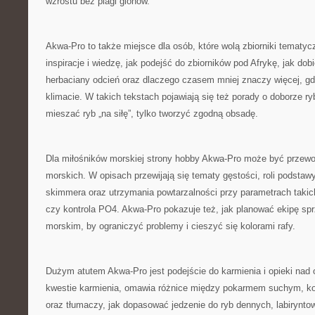
wzrostu bez plagi glonów.
Akwa-Pro to także miejsce dla osób, które wolą zbiorniki tematy
inspiracje i wiedzę, jak podejść do zbiorników pod Afrykę, jak dob
herbaciany odcień oraz dlaczego czasem mniej znaczy więcej, g
klimacie. W takich tekstach pojawiają się też porady o doborze ry
mieszać ryb „na siłę”, tylko tworzyć zgodną obsadę.
Dla miłośników morskiej strony hobby Akwa-Pro może być przew
morskich. W opisach przewijają się tematy gęstości, roli podstaw
skimmera oraz utrzymania powtarzalności przy parametrach takic
czy kontrola PO4. Akwa-Pro pokazuje też, jak planować ekipę spr
morskim, by ograniczyć problemy i cieszyć się kolorami rafy.
Dużym atutem Akwa-Pro jest podejście do karmienia i opieki nad
kwestie karmienia, omawia różnice między pokarmem suchym, 
oraz tłumaczy, jak dopasować jedzenie do ryb dennych, labiryn