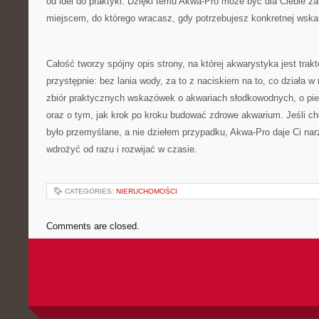
od idei do praktyki. Dzięki temu Akwa-Pro może być dla Ciebie za
miejscem, do którego wracasz, gdy potrzebujesz konkretnej wsk
Całość tworzy spójny opis strony, na której akwarystyka jest trak
przystępnie: bez lania wody, za to z naciskiem na to, co działa w
zbiór praktycznych wskazówek o akwariach słodkowodnych, o pie
oraz o tym, jak krok po kroku budować zdrowe akwarium. Jeśli c
było przemyślane, a nie dziełem przypadku, Akwa-Pro daje Ci nar
wdrożyć od razu i rozwijać w czasie.
CATEGORIES:
NIERUCHOMOŚCI
Comments are closed.