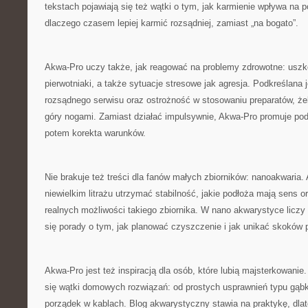
tekstach pojawiają się też wątki o tym, jak karmienie wpływa na
dlaczego czasem lepiej karmić rozsądniej, zamiast „na bogato”.
Akwa-Pro uczy także, jak reagować na problemy zdrowotne: uszko
pierwotniaki, a także sytuacje stresowe jak agresja. Podkreślana je
rozsądnego serwisu oraz ostrożność w stosowaniu preparatów, żeb
góry nogami. Zamiast działać impulsywnie, Akwa-Pro promuje pode
potem korekta warunków.
Nie brakuje też treści dla fanów małych zbiorników: nanoakwaria.
niewielkim litrażu utrzymać stabilność, jakie podłoża mają sens o
realnych możliwości takiego zbiornika. W nano akwarystyce liczy 
się porady o tym, jak planować czyszczenie i jak unikać skoków 
Akwa-Pro jest też inspiracją dla osób, które lubią majsterkowani
się wątki domowych rozwiązań: od prostych usprawnień typu gąb
porządek w kablach. Blog akwarystyczny stawia na praktykę, dla