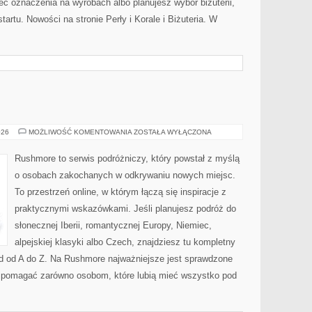
ieć oznaczenia na wyrobach albo planujesz wybór biżuterii,
tartu. Nowości na stronie Perły i Korale i Biżuteria. W
NORWEGIA
026
MOŻLIWOŚĆ KOMENTOWANIA
ZOSTAŁA WYŁĄCZONA
Rushmore to serwis podróżniczy, który powstał z myślą
o osobach zakochanych w odkrywaniu nowych miejsc.
To przestrzeń online, w którym łączą się inspiracje z
praktycznymi wskazówkami. Jeśli planujesz podróż do
słonecznej Iberii, romantycznej Europy, Niemiec,
alpejskiej klasyki albo Czech, znajdziesz tu kompletny
zd od A do Z. Na Rushmore najważniejsze jest sprawdzone
by pomagać zarówno osobom, które lubią mieć wszystko pod