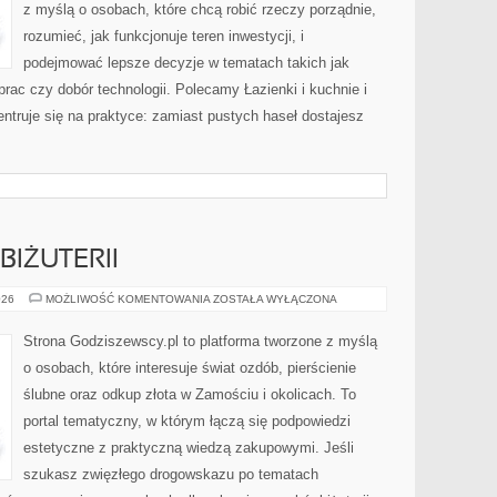
z myślą o osobach, które chcą robić rzeczy porządnie,
rozumieć, jak funkcjonuje teren inwestycji, i
podejmować lepsze decyzje w tematach takich jak
rac czy dobór technologii. Polecamy Łazienki i kuchnie i
truje się na praktyce: zamiast pustych haseł dostajesz
]
BIŻUTERII
DIY
026
MOŻLIWOŚĆ KOMENTOWANIA
ZOSTAŁA WYŁĄCZONA
–
TWORZENIE
BIŻUTERII
Strona Godziszewscy.pl to platforma tworzone z myślą
o osobach, które interesuje świat ozdób, pierścienie
ślubne oraz odkup złota w Zamościu i okolicach. To
portal tematyczny, w którym łączą się podpowiedzi
estetyczne z praktyczną wiedzą zakupowymi. Jeśli
szukasz zwięzłego drogowskazu po tematach