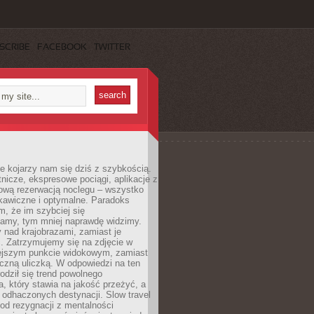
SCRIBE
FACEBOOK
TWITTER
e kojarzy nam się dziś z szybkością.
otnicze, ekspresowe pociągi, aplikacje z
ową rezerwacją noclegu – wszystko
kawiczne i optymalne. Paradoks
m, że im szybciej się
amy, tym mniej naprawdę widzimy.
 nad krajobrazami, zamiast je
. Zatrzymujemy się na zdjęcie w
iejszym punkcie widokowym, zamiast
czną uliczką. W odpowiedzi na ten
odził się trend powolnego
, który stawia na jakość przeżyć, a
ę odhaczonych destynacji. Slow travel
od rezygnacji z mentalności