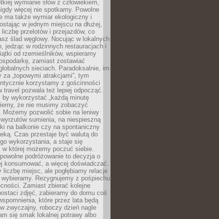
ótkiej wymianie słów z człowiekiem,
nigdy więcej nie spotkamy. Powolne
e ma także wymiar ekologiczny i
ostając w jednym miejscu na dłużej,
liczbę przelotów i przejazdów, co
asz ślad węglowy. Nocując w lokalnych
, jedząc w rodzinnych restauracjach i
ątki od rzemieślników, wspieramy
ospodarkę, zamiast zostawiać
globalnych sieciach. Paradoksalnie, im
 za „topowymi atrakcjami”, tym
entycznie korzystamy z gościnności
w travel pozwala też lepiej odpocząć.
, by wykorzystać „każdą minutę
 wiemy, że nie musimy zobaczyć
. Możemy pozwolić sobie na leniwy
 wyrzutów sumienia, na niespieszną
żki na balkonie czy na spontaniczny
zeką. Czas przestaje być walutą do
o wykorzystania, a staje się
, w której możemy poczuć siebie.
 powolne podróżowanie to decyzja o
ej konsumować, a więcej doświadczać.
liczbę miejsc, ale pogłębiamy relacje
re wybieramy. Rezygnujemy z pośpiechu
cności. Zamiast zbierać kolejne
postaci zdjęć, zabieramy do domu coś
wspomnienia, które przez lata będą
w zwyczajny, roboczy dzień nagle
m się smak lokalnej potrawy albo