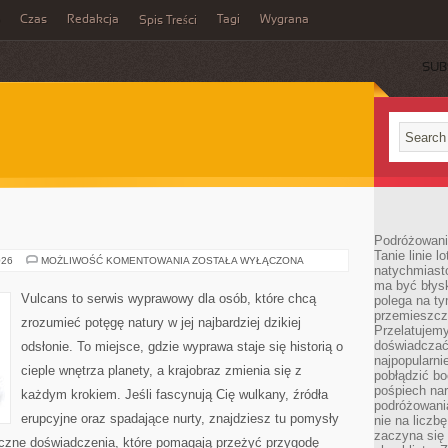
Czas
Redakcja
Tagi
Wygrana
Spis Treści
SUB
Podróżowani
Tanie linie l
PUSTYNIE
026
MOŻLIWOŚĆ KOMENTOWANIA
ZOSTAŁA WYŁĄCZONA
natychmiast
ma być błys
Vulcans to serwis wyprawowy dla osób, które chcą
polega na ty
przemieszcz
zrozumieć potęgę natury w jej najbardziej dzikiej
Przelatujemy
doświadczać
odsłonie. To miejsce, gdzie wyprawa staje się historią o
najpopularn
cieple wnętrza planety, a krajobraz zmienia się z
pobłądzić bo
pośpiech nar
każdym krokiem. Jeśli fascynują Cię wulkany, źródła
podróżowania
erupcyjne oraz spadające nurty, znajdziesz tu pomysły
nie na liczb
zaczyna się 
tyczne doświadczenia, które pomagają przeżyć przygodę