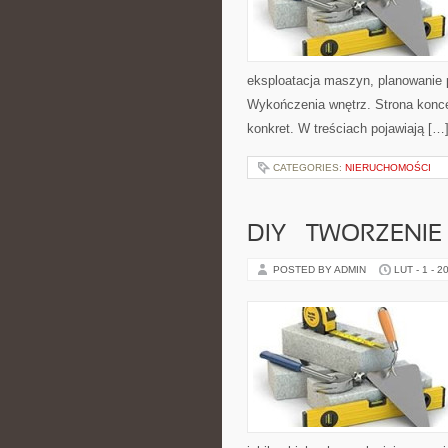
eksploatacja maszyn, planowanie p
Wykończenia wnętrz. Strona koncen
konkret. W treściach pojawiają […
CATEGORIES:
NIERUCHOMOŚCI
DIY – TWORZENIE 
POSTED BY ADMIN
LUT - 1 - 2