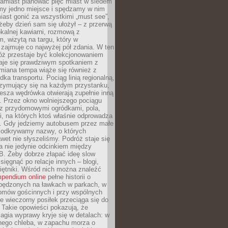
Zamiast planować pięć miast w siedem
amy jedno miejsce i spędzamy w nim
iast gonić za wszystkimi „must see”,
eby dzień sam się ułożył – z przerwą
kalnej kawiarni, rozmową z
 wizytą na targu, który w
zajmuje co najwyżej pół zdania. W ten
óż przestaje być kolekcjonowaniem
staje się prawdziwym spotkaniem z
miana tempa wiąże się również z
ka transportu. Pociąg linią regionalną,
rzymujący się na każdym przystanku,
iesza wędrówka otwierają zupełnie inną
. Przez okno wolniejszego pociągu
z przydomowymi ogródkami, pola,
i, na których ktoś właśnie odprowadza
ę. Gdy jedziemy autobusem przez małe
 odkrywamy nazwy, o których
wet nie słyszeliśmy. Podróż staje się
a nie jedynie odcinkiem między
B. Żeby dobrze złapać ideę slow
 sięgnąć po relacje innych – blogi,
iętniki. Wśród nich można znaleźć
pendium online
pełne historii o
pędzonych na ławkach w parkach, w
omów gościnnych i przy wspólnych
ie wieczorny posiłek przeciąga się do
 Takie opowieści pokazują, że
gia wyprawy kryje się w detalach: w
nego chleba, w zapachu morza o