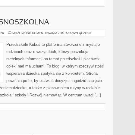
ESNOSZKOLNA
EDUKACJA
026
MOŻLIWOŚĆ KOMENTOWANIA
ZOSTAŁA WYŁĄCZONA
WCZESNOSZKOLNA
Przedszkole Kubuś to platforma stworzone z myślą o
rodzicach oraz o wszystkich, którzy poszukują
rzetelnych informacji na temat przedszkoli i placówek
opieki nad maluchami. To blog, w którym rzeczywistość
wspierania dziecka spotyka się z konkretem. Strona
powstała po to, by ułatwiać decyzje i łagodzić napięcie
eniem dziecka, a także z planowaniem rutyny w rodzinie.
zkola i szkoły i Rozwój niemowląt. W centrum uwagi […]