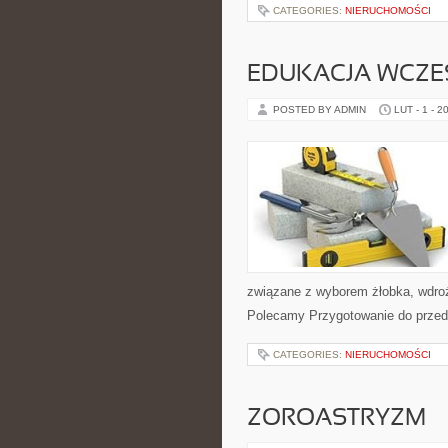
CATEGORIES:
NIERUCHOMOŚCI
EDUKACJA WCZ
POSTED BY ADMIN
LUT - 1 - 2
związane z wyborem żłobka, wdroż
Polecamy Przygotowanie do przeds
CATEGORIES:
NIERUCHOMOŚCI
ZOROASTRYZM