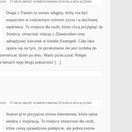
ZOROASTRYZM
 2026
MOŻLIWOŚĆ KOMENTOWANIA
ZOSTAŁA WYŁĄCZONA
Droga z Panem to serwis religijny, który ma być
wsparciem w codziennym rytmem życia i w duchowej
wędrówce. To miejsce dla osób, które chcą przylgnąć do
Stwórcy, umacniać relację z Zbawicielem oraz
odnajdywać kierunek w świetle Ewangelii. Cała idea
opiera się na tym, że przekonanie nie jest ozdobą do
rzemierzać dzień po dniu. Warto przeczytać Religie
 Na łamach tego blogu pobożność […]
TRENING
 2026
MOŻLIWOŚĆ KOMENTOWANIA
ZOSTAŁA WYŁĄCZONA
KONI
Ikarion.pl to przyjazna strona internetowa, która spina
wiedzę z inspiracją. To miejsce stworzone dla osób,
które cenią sprawdzone podejście, ale jednocześnie