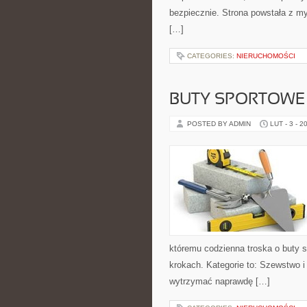
bezpiecznie. Strona powstała z my
[…]
CATEGORIES:
NIERUCHOMOŚCI
BUTY SPORTOWE
POSTED BY ADMIN
LUT - 3 - 2
któremu codzienna troska o buty s
krokach. Kategorie to: Szewstwo i
wytrzymać naprawdę […]