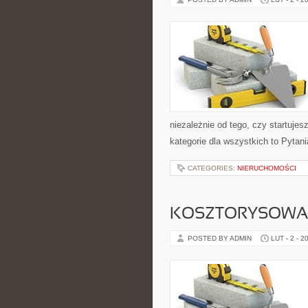
niezależnie od tego, czy startuje
kategorie dla wszystkich to Pytani
CATEGORIES:
NIERUCHOMOŚCI
KOSZTORYSOWAN
POSTED BY ADMIN
LUT - 2 - 2