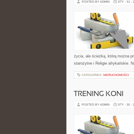
POSTED BY ADMIN
STY - 31 -
życia, ale ścieżką, którą można p
starożytne i Religie afrykańskie.
CATEGORIES:
NIERUCHOMOŚCI
TRENING KONI
POSTED BY ADMIN
STY - 30 -