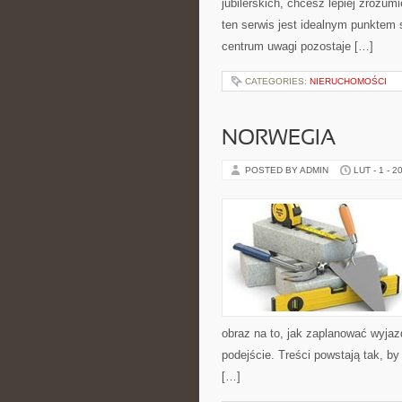
jubilerskich, chcesz lepiej zrozum
ten serwis jest idealnym punktem s
centrum uwagi pozostaje […]
CATEGORIES:
NIERUCHOMOŚCI
NORWEGIA
POSTED BY ADMIN
LUT - 1 - 2
obraz na to, jak zaplanować wyja
podejście. Treści powstają tak, 
[…]