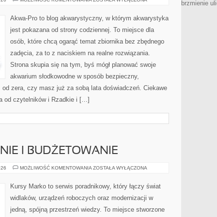
brzmienie ul
I
ROZMNAŻANIE
RYBEK
Akwa-Pro to blog akwarystyczny, w którym akwarystyka
jest pokazana od strony codziennej. To miejsce dla
osób, które chcą ogarąć temat zbiornika bez zbędnego
zadęcia, za to z naciskiem na realne rozwiązania.
Strona skupia się na tym, byś mógł planować swoje
akwarium słodkowodne w sposób bezpieczny,
sz od zera, czy masz już za sobą lata doświadczeń. Ciekawe
a od czytelników i Rzadkie i […]
IE I BUDŻETOWANIE
KOSZTORYSOWANIE
026
MOŻLIWOŚĆ KOMENTOWANIA
ZOSTAŁA WYŁĄCZONA
I
BUDŻETOWANIE
Kursy Marko to serwis poradnikowy, który łączy świat
widlaków, urządzeń roboczych oraz modernizacji w
jedną, spójną przestrzeń wiedzy. To miejsce stworzone