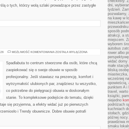
checklisty. 
dni, wybier
ślą o tych, którzy wolą szlaki prowadzące przez zastygłe
tydzień. Zam
pozwalamy, ż
na kawę w lo
mieszkańcem,
przewodniku 
sposób podr
atrakcji, a 
miejscem. Z
wyborem środ
autobus zat
BUTY
026
MOŻLIWOŚĆ KOMENTOWANIA
ZOSTAŁA WYŁĄCZONA
rower albo p
SPORTOWE
perspektywę
widać domy 
Spadlabuta to centrum stworzone dla osób, które chcą
małe stacyjk
zaopiekować się o swoje obuwie w sposób
bliską osob
miasteczka,
profesjonalny. Jeśli stawiasz na prezencję, komfort i
wcześniej na
opowieścią, 
wytrzymałość ulubionych par, znajdziesz tu wszystko,
punktem A i 
co potrzebne do pielęgnacji obuwia w doskonałym
travel, warto
książki, pam
stanie. To kompleksowe podejście do tematu, dzięki
niejedno
kom
taje się przyjemna, a efekty widać już po pierwszych
podróżach s
kuchniach d
 rzemiosło i Trendy obuwnicze. Dobre obuwie potrafi
stołach, gdz
późnej nocy.
prawdziwa ma
smaku lokal