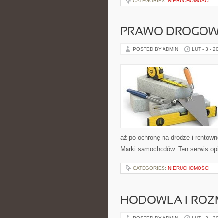
CATEGORIES:
NIERUCHOMOŚCI
PRAWO DROGOWE
POSTED BY ADMIN
LUT - 3 - 2
aż po ochronę na drodze i rentown
Marki samochodów. Ten serwis opi
CATEGORIES:
NIERUCHOMOŚCI
HODOWLA I ROZ
POSTED BY ADMIN
LUT - 2 - 2