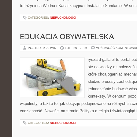
to Inżynieria Wodna i Kanalizacyjna i Instalacje Sanitarne. W ser
CATEGORIES:
NIERUCHOMOŚCI
EDUKACJA OBYWATELSKA
POSTED BY ADMIN
LUT - 25 - 2026
MOŻLIWOŚĆ KOMENTOWA
ryszard-galla.pl to portal p
się na wiedzy o społeczeńst
które chcą ogarniać mecha
śledzić procesy zachodzące
jednocześnie budować własn
konteksty. W centrum pozos
wspólnoty, a także to, jak decyzje podejmowane na różnych szcze
codzienność. Nowości na stronie Polityka a religia i światopogląd 
CATEGORIES:
NIERUCHOMOŚCI