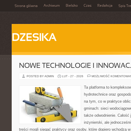
Archiwum
Bielsko
Czas
Redakcja
Strona główna
Spis Tre
DZESIKA
NOWE TECHNOLOGIE I INNOWAC
POSTED BY ADMIN
LUT - 27 - 2026
MOŻLIWOŚĆ KOMENTOWA
Ta platforma to komplekso
hydrotechnice oraz gospoda
na tym, co w praktyce oblic
gminach: sieci wodociągowe
także odwodnienie. Całość 
inżynierski, ale jednocześn
treści mogli sięgać praktycy oraz osoby, które dopiero wchodzą w