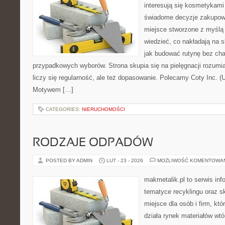
interesują się kosmetykami
świadome decyzje zakupowe
miejsce stworzone z myślą o
wiedzieć, co nakładają na sk
jak budować rutynę bez ch
przypadkowych wyborów. Strona skupia się na pielęgnacji rozumi
liczy się regularność, ale też dopasowanie. Polecamy Coty Inc. (
Motywem […]
CATEGORIES:
NIERUCHOMOŚCI
RODZAJE ODPADÓW
POSTED BY ADMIN
LUT - 23 - 2026
MOŻLIWOŚĆ KOMENTOWA
makmetalik.pl to serwis in
tematyce recyklingu oraz 
miejsce dla osób i firm, któ
działa rynek materiałów wt