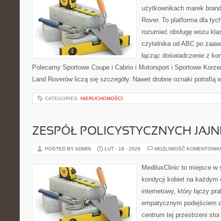
użytkownikach marek brand
Rover. To platforma dla tych
rozumieć obsługę wozu kla
czytelnika od ABC po zaaw
łącząc doświadczenie z kon
Polecamy Sportowe Coupe i Cabrio i Motorsport i Sportowe Korzen
Land Roverów liczą się szczegóły. Nawet drobne oznaki potrafią
CATEGORIES:
NIERUCHOMOŚCI
ZESPÓŁ POLICYSTYCZNYCH JAJN
POSTED BY ADMIN
LUT - 18 - 2026
MOŻLIWOŚĆ KOMENTOWA
MediluxClinic to miejsce w 
kondycji kobiet na każdym e
internetowy, który łączy pr
empatycznym podejściem dl
centrum tej przestrzeni sto