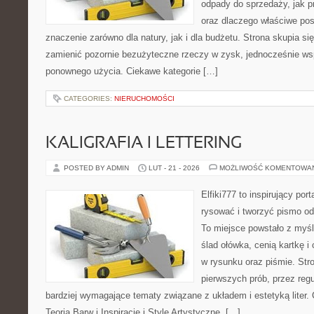
odpady do sprzedaży, jak p
oraz dlaczego właściwe po
znaczenie zarówno dla natury, jak i dla budżetu. Strona skupia si
zamienić pozornie bezużyteczne rzeczy w zysk, jednocześnie ws
ponownego użycia. Ciekawe kategorie […]
CATEGORIES:
NIERUCHOMOŚCI
KALIGRAFIA I LETTERING
POSTED BY ADMIN
LUT - 21 - 2026
MOŻLIWOŚĆ KOMENTOWA
Elfiki777 to inspirujący por
rysować i tworzyć pismo o
To miejsce powstało z myśl
ślad ołówka, cenią kartkę 
w rysunku oraz piśmie. Str
pierwszych prób, przez regu
bardziej wymagające tematy związane z układem i estetyką liter. C
Teoria Barw i Inspiracje i Style Artystyczne. […]