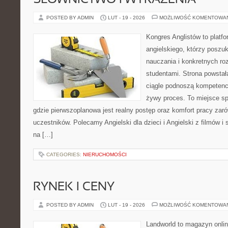
SŁOWNICTWO I WYRAŻENIA
POSTED BY ADMIN
LUT - 19 - 2026
MOŻLIWOŚĆ KOMENTOWA
Kongres Anglistów to platfo
angielskiego, którzy poszu
nauczania i konkretnych ro
studentami. Strona powstał
ciągle podnoszą kompetencj
żywy proces. To miejsce spo
gdzie pierwszoplanowa jest realny postęp oraz komfort pracy zarów
uczestników. Polecamy Angielski dla dzieci i Angielski z filmów i se
na […]
CATEGORIES:
NIERUCHOMOŚCI
RYNEK I CENY
POSTED BY ADMIN
LUT - 19 - 2026
MOŻLIWOŚĆ KOMENTOWA
Landworld to magazyn onli