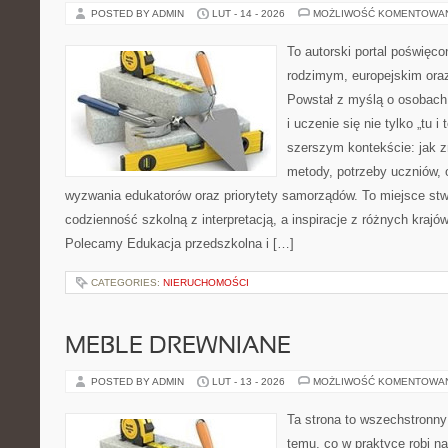
POSTED BY ADMIN
LUT - 14 - 2026
MOŻLIWOŚĆ KOMENTOWA
To autorski portal poświęco
rodzimym, europejskim or
Powstał z myślą o osobach,
i uczenie się nie tylko „tu i
szerszym kontekście: jak z
metody, potrzeby uczniów, 
wyzwania edukatorów oraz priorytety samorządów. To miejsce stw
codzienność szkolną z interpretacją, a inspiracje z różnych krajów
Polecamy Edukacja przedszkolna i […]
CATEGORIES:
NIERUCHOMOŚCI
MEBLE DREWNIANE
POSTED BY ADMIN
LUT - 13 - 2026
MOŻLIWOŚĆ KOMENTOWA
Ta strona to wszechstronn
temu, co w praktyce robi n