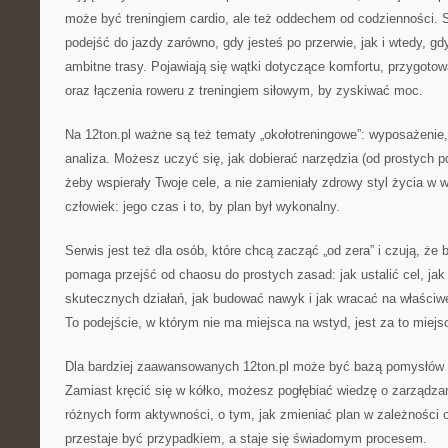
może być treningiem cardio, ale też oddechem od codzienności. 
podejść do jazdy zarówno, gdy jesteś po przerwie, jak i wtedy, gd
ambitne trasy. Pojawiają się wątki dotyczące komfortu, przygoto
oraz łączenia roweru z treningiem siłowym, by zyskiwać moc.
Na 12ton.pl ważne są też tematy „okołotreningowe”: wyposażenie,
analiza. Możesz uczyć się, jak dobierać narzędzia (od prostych 
żeby wspierały Twoje cele, a nie zamieniały zdrowy styl życia w
człowiek: jego czas i to, by plan był wykonalny.
Serwis jest też dla osób, które chcą zacząć „od zera” i czują, że 
pomaga przejść od chaosu do prostych zasad: jak ustalić cel, j
skutecznych działań, jak budować nawyk i jak wracać na właściw
To podejście, w którym nie ma miejsca na wstyd, jest za to miejsc
Dla bardziej zaawansowanych 12ton.pl może być bazą pomysłów 
Zamiast kręcić się w kółko, możesz pogłębiać wiedzę o zarządzan
różnych form aktywności, o tym, jak zmieniać plan w zależności o
przestaje być przypadkiem, a staje się świadomym procesem.