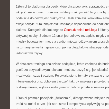
12ton.pl to platforma dla osób, które chcą poprawić sprawność, 
wkręcić się w rower. To serwis, w którym aktywność fizyczna łącz
podejście do celów jest praktyczne. Jeśli szukasz konkretów al
swoje nawyki, tutaj znajdziesz inspiracje dopasowane do codzienn
plakatu. Kategorie dla każdego to
Odchudzanie i redukcja
i Lifest
aktywnej osoby. Sednem 12ton.pl jest zdrowy rozsądek: między 
między budowaniem mocy a cardio, między odżywianiem a psych
na zmianę sylwetki i sprawności jak na długofalową strategię, gdzi
jednorazowe zrywy.
W obszarze treningu znajdziesz podejście, które zachęca do bud
gonić za przypadkowymi planami, możesz uczyć się, jak układa
możliwości, czas i poziom. Pojawiają się tu tematy związane z t
intensywności oraz doborem ćwiczeń tak, by wspierały priorytet: s
budowę mięśni, większą wytrzymałość lub po prostu zdrowsze ple
12ton.pl promuje podejście „świadomie”, dlatego ważne miejsce
trafić na treści o tym, jak sen, stres i tempo życia wpływają na po