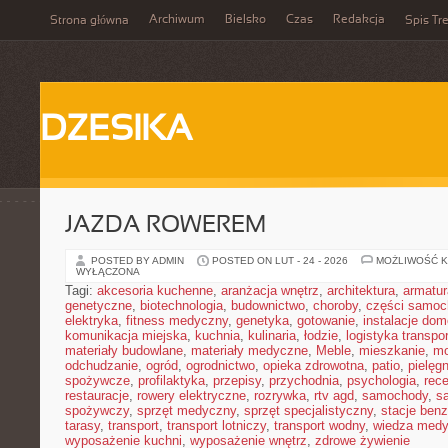
Archiwum
Bielsko
Czas
Redakcja
Strona główna
Spis Tre
DZESIKA
JAZDA ROWEREM
POSTED BY ADMIN
POSTED ON LUT - 24 - 2026
MOŻLIWOŚĆ 
WYŁĄCZONA
Tagi:
akcesoria kuchenne
,
aranżacja wnętrz
,
architektura
,
armatur
genetyczne
,
biotechnologia
,
budownictwo
,
choroby
,
części samo
elektryka
,
fitness medyczny
,
genetyka
,
gotowanie
,
instalacje do
komunikacja miejska
,
kuchnia
,
kulinaria
,
łodzie
,
logistyka transpo
materiały budowlane
,
materiały medyczne
,
Meble
,
mieszkanie
,
mo
odchudzanie
,
ogród
,
ogrodnictwo
,
opieka zdrowotna
,
patio
,
pielęgn
spożywcze
,
profilaktyka
,
przepisy
,
przychodnia
,
psychologia
,
rece
restauracje
,
rowery elektryczne
,
rozrywka
,
rtv agd
,
samochody
,
s
spożywczy
,
sprzęt medyczny
,
sprzęt specjalistyczny
,
stacje ben
tarasy
,
transport
,
transport lotniczy
,
transport wodny
,
wiedza med
wyposażenie kuchni
,
wyposażenie wnętrz
,
zdrowe żywienie