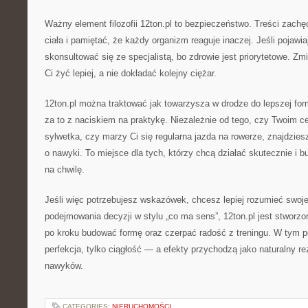
Ważny element filozofii 12ton.pl to bezpieczeństwo. Treści zachę
ciała i pamiętać, że każdy organizm reaguje inaczej. Jeśli pojawiaj
skonsultować się ze specjalistą, bo zdrowie jest priorytetowe. Z
Ci żyć lepiej, a nie dokładać kolejny ciężar.
12ton.pl można traktować jak towarzysza w drodze do lepszej fo
za to z naciskiem na praktykę. Niezależnie od tego, czy Twoim c
sylwetka, czy marzy Ci się regularna jazda na rowerze, znajdzies
o nawyki. To miejsce dla tych, którzy chcą działać skutecznie i b
na chwilę.
Jeśli więc potrzebujesz wskazówek, chcesz lepiej rozumieć swoje 
podejmowania decyzji w stylu „co ma sens”, 12ton.pl jest stworzo
po kroku budować formę oraz czerpać radość z treningu. W tym po
perfekcja, tylko ciągłość — a efekty przychodzą jako naturalny r
nawyków.
CATEGORIES:
NIERUCHOMOŚCI