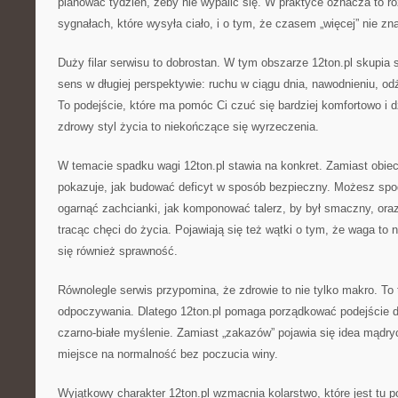
planować tydzień, żeby nie wypalić się. W praktyce oznacza to 
sygnałach, które wysyła ciało, i o tym, że czasem „więcej” nie zna
Duży filar serwisu to dobrostan. W tym obszarze 12ton.pl skupia 
sens w długiej perspektywie: ruchu w ciągu dnia, nawodnieniu, od
To podejście, które ma pomóc Ci czuć się bardziej komfortowo i d
zdrowy styl życia to niekończące się wyrzeczenia.
W temacie spadku wagi 12ton.pl stawia na konkret. Zamiast obiec
pokazuje, jak budować deficyt w sposób bezpieczny. Możesz spod
ogarnąć zachcianki, jak komponować talerz, by był smaczny, oraz
tracąc chęci do życia. Pojawiają się też wątki o tym, że waga to n
się również sprawność.
Równolegle serwis przypomina, że zdrowie to nie tylko makro. To
odpoczywania. Dlatego 12ton.pl pomaga porządkować podejście do
czarno-białe myślenie. Zamiast „zakazów” pojawia się idea mądry
miejsce na normalność bez poczucia winy.
Wyjątkowy charakter 12ton.pl wzmacnia kolarstwo, które jest tu 