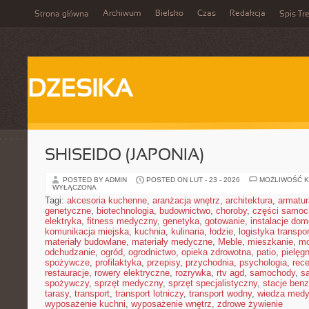
Archiwum
Bielsko
Czas
Redakcja
Strona główna
Spis Tre
DZESIKA
SHISEIDO (JAPONIA)
POSTED BY ADMIN
POSTED ON LUT - 23 - 2026
MOŻLIWOŚĆ 
WYŁĄCZONA
Tagi:
akcesoria kuchenne
,
aranżacja wnętrz
,
architektura
,
armatur
genetyczne
,
biotechnologia
,
budownictwo
,
choroby
,
części samo
elektryka
,
fitness medyczny
,
genetyka
,
gotowanie
,
instalacje do
komunikacja miejska
,
kuchnia
,
kulinaria
,
łodzie
,
logistyka transpo
materiały budowlane
,
materiały medyczne
,
Meble
,
mieszkanie
,
mo
odchudzanie
,
ogród
,
ogrodnictwo
,
opieka zdrowotna
,
patio
,
pielęgn
spożywcze
,
profilaktyka
,
przepisy
,
przychodnia
,
psychologia
,
rece
restauracje
,
rowery elektryczne
,
rozrywka
,
rtv agd
,
samochody
,
s
spożywczy
,
sprzęt medyczny
,
sprzęt specjalistyczny
,
stacje ben
tarasy
,
transport
,
transport lotniczy
,
transport wodny
,
wiedza med
wyposażenie kuchni
,
wyposażenie wnętrz
,
zdrowe żywienie