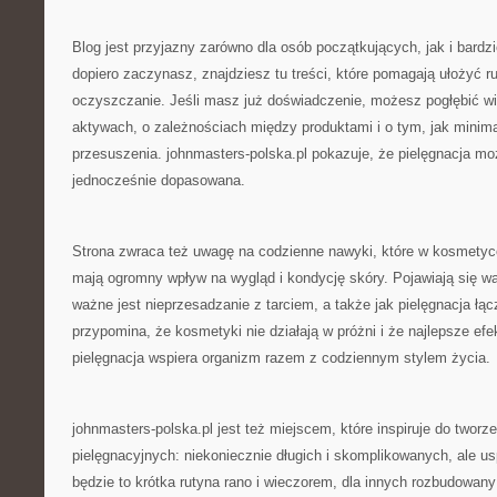
Blog jest przyjazny zarówno dla osób początkujących, jak i bard
dopiero zaczynasz, znajdziesz tu treści, które pomagają ułożyć r
oczyszczanie. Jeśli masz już doświadczenie, możesz pogłębić wi
aktywach, o zależnościach między produktami i o tym, jak minim
przesuszenia. johnmasters-polska.pl pokazuje, że pielęgnacja mo
jednocześnie dopasowana.
Strona zwraca też uwagę na codzienne nawyki, które w kosmetyc
mają ogromny wpływ na wygląd i kondycję skóry. Pojawiają się wąt
ważne jest nieprzesadzanie z tarciem, a także jak pielęgnacja łą
przypomina, że kosmetyki nie działają w próżni i że najlepsze efe
pielęgnacja wspiera organizm razem z codziennym stylem życia.
johnmasters-polska.pl jest też miejscem, które inspiruje do tworz
pielęgnacyjnych: niekoniecznie długich i skomplikowanych, ale u
będzie to krótka rutyna rano i wieczorem, dla innych rozbudowan