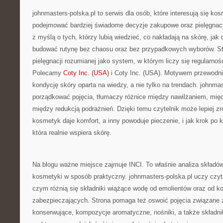
johnmasters-polska.pl to serwis dla osób, które interesują się ko
podejmować bardziej świadome decyzje zakupowe oraz pielęgnac
z myślą o tych, którzy lubią wiedzieć, co nakładają na skórę, jak dz
budować rutynę bez chaosu oraz bez przypadkowych wyborów. St
pielęgnacji rozumianej jako system, w którym liczy się regularnoś
Polecamy
Coty Inc. (USA)
i Coty Inc. (USA). Motywem przewodnim
kondycję skóry oparta na wiedzy, a nie tylko na trendach. johnma
porządkować pojęcia, tłumaczy różnice między nawilżaniem, mię
między redukcją podrażnień. Dzięki temu czytelnik może lepiej z
kosmetyk daje komfort, a inny powoduje pieczenie, i jak krok po k
która realnie wspiera skórę.
Na blogu ważne miejsce zajmuje INCI. To właśnie analiza składó
kosmetyki w sposób praktyczny. johnmasters-polska.pl uczy czyta
czym różnią się składniki wiążące wodę od emolientów oraz od 
zabezpieczających. Strona pomaga też oswoić pojęcia związane
konserwujące, kompozycje aromatyczne, nośniki, a także składniki