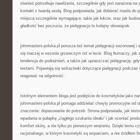
również potrzebuje nawilżenia, szczególnie gdy jest narażona na 
kontakt z twardą wodą. Blog podpowiada, jak dobierać masła do p
miejsca szczególnie wymagające, takie jak łokcie, oraz jak budow
gładkość bez poczucia, że pielęgnacja to kolejny obowiązek.
johnmasters-polska.pl porusza też temat pielęgnacji sezonowej i 
się inaczej w sezonie grzewczym niż w lecie. Blog tłumaczy, jak 
tendencja do podrażnień, a także jak upraszczać pielęgnację, gd
testami. Pojawiają się wskazówki dotyczące pielęgnacji podczas
reagować na wilgotność.
Istotnym elementem bloga jest podejście do kosmetyków jako narz
johnmasters-polska.pl pomaga oddzielać chwyty promocyjne od rz
znaczenie: dopasowanie do potrzeb. Strona podpowiada, jak tes
wpadania w pułapkę „ciągłego szukania ideału” i jak oceniać prod
komfort skóry, a nie tylko po pierwszym wrażeniu. Dzięki temu cz
racjonalnego, w którym kosmetyki są wsparciem, a nie źródłem fru