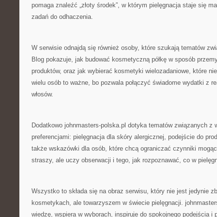
pomaga znaleźć „złoty środek”, w którym pielęgnacja staje się małą
zadań do odhaczenia.
W serwisie odnajdą się również osoby, które szukają tematów zw
Blog pokazuje, jak budować kosmetyczną półkę w sposób przemyś
produktów, oraz jak wybierać kosmetyki wielozadaniowe, które nie
wielu osób to ważne, bo pozwala połączyć świadome wydatki z r
włosów.
Dodatkowo johnmasters-polska.pl dotyka tematów związanych z w
preferencjami: pielęgnacja dla skóry alergicznej, podejście do pr
także wskazówki dla osób, które chcą ograniczać czynniki mogące
straszy, ale uczy obserwacji i tego, jak rozpoznawać, co w pielęgn
Wszystko to składa się na obraz serwisu, który nie jest jedynie z
kosmetykach, ale towarzyszem w świecie pielęgnacji. johnmaster
wiedzę, wspiera w wyborach, inspiruje do spokojnego podejścia i