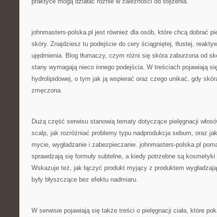
praktyce mogą działać różnie w zależności od stężenia.
johnmasters-polska.pl jest również dla osób, które chcą dobrać pi
skóry. Znajdziesz tu podejście do cery ściągniętej, tłustej, reakty
ujędrnienia. Blog tłumaczy, czym różni się skóra zaburzona od sk
stany wymagają nieco innego podejścia. W treściach pojawiają się
hydrolipidowej, o tym jak ją wspierać oraz czego unikać, gdy skóra
zmęczona.
Dużą część serwisu stanowią tematy dotyczące pielęgnacji włosów
scalp, jak rozróżniać problemy typu nadprodukcja sebum, oraz j
mycie, wygładzanie i zabezpieczanie. johnmasters-polska.pl poma
sprawdzają się formuły subtelne, a kiedy potrzebne są kosmetyki 
Wskazuje też, jak łączyć produkt myjący z produktem wygładzają
były błyszczące bez efektu nadmiaru.
W serwisie pojawiają się także treści o pielęgnacji ciała, które po