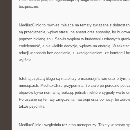
bezpieczne.
MediluxClinic to również miejsce na tematy związane z dobros
są przeciążenie, wpływ stresu na apetyt oraz sposoby, by budow
poprzez higienę snu. Serwis wspiera w budowaniu zdrowych granic
codzienność, a nie wielkie decyzje, wpływa na energię. W tekstac
relacji w sposób bez oceniania, z uwzględnieniem, że komfort i 
wyjścia.
Istotną częścią bloga są materiały o macierzyństwie oraz o tym, 
miesiącach. MediluxClinic przypomina, że ciało po porodzie potrze
objawów bywa normalną reakcją, jednak niektóre sygnały warto o
Poruszane są tematy zmęczenia, nastroju oraz pomocy, bo zdrowi
także psychika.
MediluxClinic uwzględnia też etap menopauzy. Teksty w prosty s