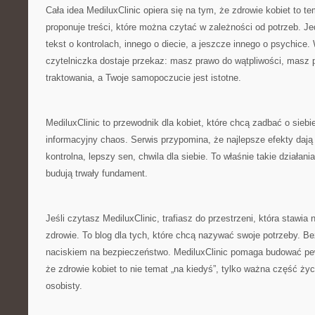
Cała idea MediluxClinic opiera się na tym, że zdrowie kobiet to te
proponuje treści, które można czytać w zależności od potrzeb. J
tekst o kontrolach, innego o diecie, a jeszcze innego o psychic
czytelniczka dostaje przekaz: masz prawo do wątpliwości, masz 
traktowania, a Twoje samopoczucie jest istotne.
MediluxClinic to przewodnik dla kobiet, które chcą zadbać o sieb
informacyjny chaos. Serwis przypomina, że najlepsze efekty daj
kontrolna, lepszy sen, chwila dla siebie. To właśnie takie działani
budują trwały fundament.
Jeśli czytasz MediluxClinic, trafiasz do przestrzeni, która stawi
zdrowie. To blog dla tych, które chcą nazywać swoje potrzeby. Be
naciskiem na bezpieczeństwo. MediluxClinic pomaga budować pew
że zdrowie kobiet to nie temat „na kiedyś”, tylko ważna część życi
osobisty.