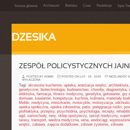
Archiwum
Bielsko
Czas
Redakcja
Strona główna
Spis Tre
DZESIKA
ZESPÓŁ POLICYSTYCZNYCH JAJN
POSTED BY ADMIN
POSTED ON LUT - 18 - 2026
MOŻLIWOŚĆ 
WYŁĄCZONA
Tagi:
akcesoria kuchenne
,
apteka
,
aranżacja wnętrz
,
architektura
genetyczne
,
biotechnologia
,
budownictwo
,
choroby
,
diagnostyka
,
elektryka
,
farmacja
,
fitness medyczny
,
genetyka
,
gotowanie
,
gry 
domowe
,
kawiarnie
,
korepetycje
,
kuchnia
,
kulinaria
,
materiały bud
Meble
,
medycyna
,
mieszkanie
,
motocykle
,
motoryzacja
,
odchudz
opieka społeczna
,
opieka zdrowotna
,
patio
,
pielęgnacja roślin
,
pro
profilaktyka
,
przepisy
,
przychodnia
,
psychologia
,
recepty
,
rehabili
agd
,
samochody
,
sery
,
sklep spożywczy
,
sprzęt medyczny
,
super
tarasy
,
transport
,
wiedza medyczna
,
wina
,
wodociągi
,
wyposażeni
wnętrz
,
zabawa
,
zajęcia dodatkowe
,
zdrowe żywienie
,
zdrowie