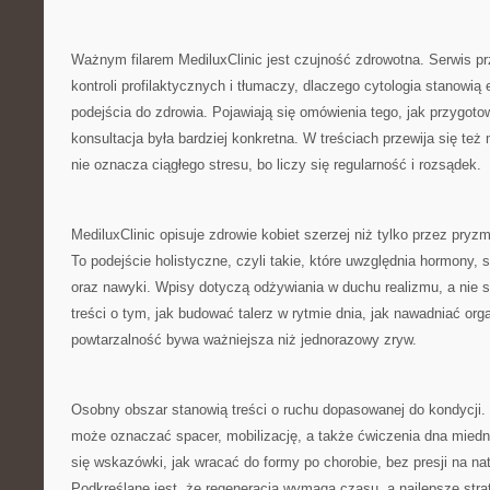
Ważnym filarem MediluxClinic jest czujność zdrowotna. Serwis p
kontroli profilaktycznych i tłumaczy, dlaczego cytologia stanowi
podejścia do zdrowia. Pojawiają się omówienia tego, jak przygoto
konsultacja była bardziej konkretna. W treściach przewija się też
nie oznacza ciągłego stresu, bo liczy się regularność i rozsądek.
MediluxClinic opisuje zdrowie kobiet szerzej niż tylko przez pry
To podejście holistyczne, czyli takie, które uwzględnia hormony,
oraz nawyki. Wpisy dotyczą odżywiania w duchu realizmu, a nie sk
treści o tym, jak budować talerz w rytmie dnia, jak nawadniać or
powtarzalność bywa ważniejsza niż jednorazowy zryw.
Osobny obszar stanowią treści o ruchu dopasowanej do kondycji.
może oznaczać spacer, mobilizację, a także ćwiczenia dna miedni
się wskazówki, jak wracać do formy po chorobie, bez presji na n
Podkreślane jest, że regeneracja wymaga czasu, a najlepsze strate