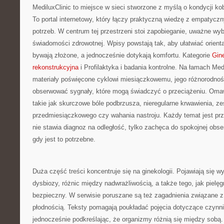
MediluxClinic to miejsce w sieci stworzone z myślą o kondycji ko
To portal internetowy, który łączy praktyczną wiedzę z empatycz
potrzeb. W centrum tej przestrzeni stoi zapobieganie, uważne wy
świadomości zdrowotnej. Wpisy powstają tak, aby ułatwiać orienta
bywają złożone, a jednocześnie dotykają komfortu. Kategorie
Gine
rekonstrukcyjna
i Profilaktyka i badania kontrolne. Na łamach Medi
materiały poświęcone cyklowi miesiączkowemu, jego różnorodnośc
obserwować sygnały, które mogą świadczyć o przeciążeniu. Oma
takie jak skurczowe bóle podbrzusza, nieregularne krwawienia, ze
przedmiesiączkowego czy wahania nastroju. Każdy temat jest pr
nie stawia diagnoz na odległość, tylko zachęca do spokojnej obser
gdy jest to potrzebne.
Duża część treści koncentruje się na ginekologii. Pojawiają się w
dysbiozy, różnic między nadwrażliwością, a także tego, jak pie
bezpieczny. W serwisie poruszane są też zagadnienia związane z
płodnością. Teksty pomagają poukładać pojęcia dotyczące czynn
jednocześnie podkreślając, że organizmy różnią się między sobą.