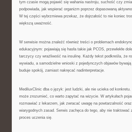
tym czasie mogą pojawić się wahania nastroju, suchość czy zmia
podpowiada, jak wspierać organizm poprzez dopasowaną aktywno
W tej części wybrzmiewa przekaz, że dojrzałość to nie koniec tros
większą uważność.
W serwisie można znaleźć również treści o problemach endokryno
edukacyjnym: pojawiają się hasła takie jak PCOS, przewlekłe dol
tarczycy czy wrażliwość na insulinę. Każdy tekst podkreśla, że
wywiadu, a samodzielne wnioski z pojedynczych objawów bywają 
buduje spokój, zamiast nakręcać nadinterpretacje.
MediluxClinic dba o język: jest ludzki, ale nie ucieka od konkretu
może zrozumieć, co warto zapytać na wizycie. W artykułach pojaw
rozmawiać z lekarzem, jak zwracać uwagę na powtarzalność oraz 
wiarygodnych zasad. Serwis zachęca do tego, aby nie traktować zdr
proces uczenia się.