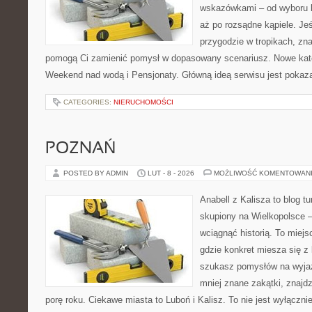
wskazówkami – od wyboru k
aż po rozsądne kąpiele. Je
przygodzie w tropikach, znaj
pomogą Ci zamienić pomysł w dopasowany scenariusz. Nowe kateg
Weekend nad wodą i Pensjonaty. Główną ideą serwisu jest pokaza
CATEGORIES:
NIERUCHOMOŚCI
POZNAŃ
POSTED BY ADMIN
LUT - 8 - 2026
MOŻLIWOŚĆ KOMENTOWAN
Anabell z Kalisza to blog t
skupiony na Wielkopolsce – 
wciągnąć historią. To miej
gdzie konkret miesza się z 
szukasz pomysłów na wyjaz
mniej znane zakątki, znajd
porę roku. Ciekawe miasta to Luboń i Kalisz. To nie jest wyłączni