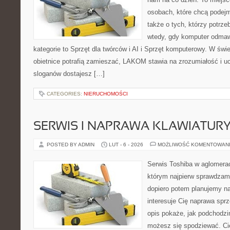
osobach, które chcą podejm
także o tych, którzy potrz
wtedy, gdy komputer odmaw
kategorie to Sprzęt dla twórców i AI i Sprzęt komputerowy. W św
obietnice potrafią zamieszać, LAKOM stawia na zrozumiałość i u
sloganów dostajesz […]
CATEGORIES:
NIERUCHOMOŚCI
SERWIS I NAPRAWA KLAWIATUR
POSTED BY ADMIN
LUT - 6 - 2026
MOŻLIWOŚĆ KOMENTOWAN
Serwis Toshiba w aglomeracj
którym najpierw sprawdzam
dopiero potem planujemy na
interesuje Cię naprawa sprz
opis pokaże, jak podchodzi
możesz się spodziewać. Cie