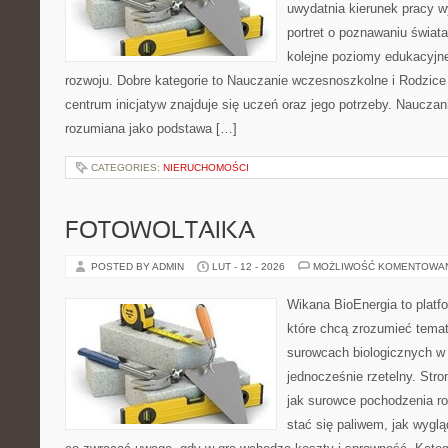
uwydatnia kierunek pracy w
portret o poznawaniu świat
kolejne poziomy edukacyjn
rozwoju. Dobre kategorie to Nauczanie wczesnoszkolne i Rodzice
centrum inicjatyw znajduje się uczeń oraz jego potrzeby. Nauczan
rozumiana jako podstawa […]
CATEGORIES:
NIERUCHOMOŚCI
FOTOWOLTAIKA
POSTED BY ADMIN
LUT - 12 - 2026
MOŻLIWOŚĆ KOMENTOWA
Wikana BioEnergia to platf
które chcą zrozumieć temat 
surowcach biologicznych w
jednocześnie rzetelny. Str
jak surowce pochodzenia r
stać się paliwem, jak wygl