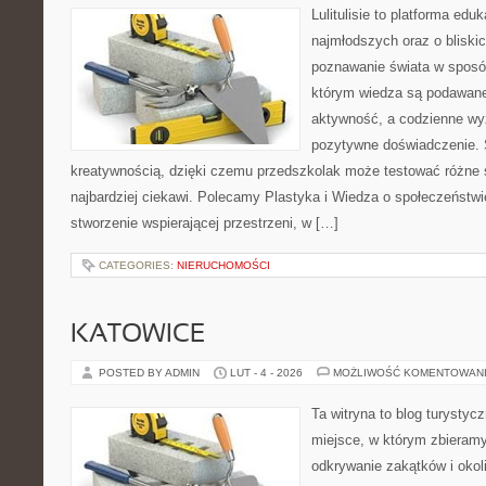
Lulitulisie to platforma ed
najmłodszych oraz o bliski
poznawanie świata w sposó
którym wiedza są podawane
aktywność, a codzienne wy
pozytywne doświadczenie. S
kreatywnością, dzięki czemu przedszkolak może testować różne śc
najbardziej ciekawi. Polecamy Plastyka i Wiedza o społeczeństw
stworzenie wspierającej przestrzeni, w […]
CATEGORIES:
NIERUCHOMOŚCI
KATOWICE
POSTED BY ADMIN
LUT - 4 - 2026
MOŻLIWOŚĆ KOMENTOWAN
Ta witryna to blog turystyc
miejsce, w którym zbieramy
odkrywanie zakątków i okoli