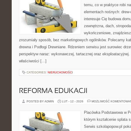
temu, co w praktyce robi n
elementach nośnych: drew-
interesuje Cię budowa domu
zewnętrzna, dach, stropoda
wykończeniowe, znajdziesz
zrozumiały sposób, bez marketingowych ogólników. Polecamy kat
drewna i Podłogi Drewniane. Rdzeniem serwisu jest surowiec drze
perspektyw naraz: wykonawczej, tartacznej oraz eksploatacyjnej
właściwości […]
CATEGORIES:
NIERUCHOMOŚCI
REFORMA EDUKACJI
POSTED BY ADMIN
LUT - 12 - 2026
MOŻLIWOŚĆ KOMENTOWA
Placówka Podstawowa w Pop
którym kształcenie splata s
Serwis szkolapopow.pl poka