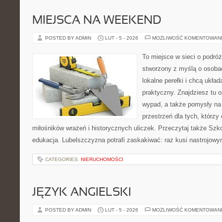
MIEJSCA NA WEEKEND
POSTED BY ADMIN
LUT - 5 - 2026
MOŻLIWOŚĆ KOMENTOWAN
To miejsce w sieci o podróż
stworzony z myślą o osobac
lokalne perełki i chcą ukł
praktyczny. Znajdziesz tu op
wypad, a także pomysły na
przestrzeń dla tych, którzy 
miłośników wrażeń i historycznych uliczek. Przeczytaj także Szkoł
edukacja. Lubelszczyzna potrafi zaskakiwać: raz kusi nastrojowy
CATEGORIES:
NIERUCHOMOŚCI
JĘZYK ANGIELSKI
POSTED BY ADMIN
LUT - 5 - 2026
MOŻLIWOŚĆ KOMENTOWAN