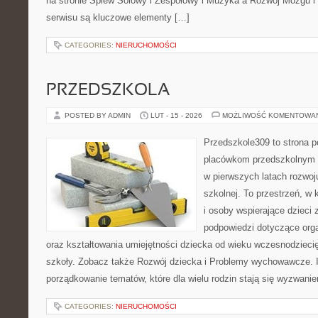
na stronie Śpiew Solowy i Zespołowy i Muzyka a Rozwój Mózgu i
serwisu są kluczowe elementy […]
CATEGORIES:
NIERUCHOMOŚCI
PRZEDSZKOLA
POSTED BY ADMIN
LUT - 15 - 2026
MOŻLIWOŚĆ KOMENTOWA
Przedszkole309 to strona 
placówkom przedszkolnym o
w pierwszych latach rozwoj
szkolnej. To przestrzeń, w
i osoby wspierające dzieci 
podpowiedzi dotyczące org
oraz kształtowania umiejętności dziecka od wieku wczesnodzieci
szkoły. Zobacz także Rozwój dziecka i Problemy wychowawcze. I
porządkowanie tematów, które dla wielu rodzin stają się wyzwani
CATEGORIES:
NIERUCHOMOŚCI