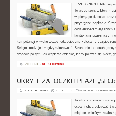
PRZEDSZKOLE NA 5 – porta
To przestrzeń, w którym op
wspierające dziecko przez 
przystępne inspiracje. Stro
codzienności związanych z 
kontaktami rówieśniczymi 
kompetencji w wieku wczesnodziecięcym. Polecamy Bezpieczeńs
Święta, tradycje i międzykulturowość. Strona nie jest suchą ency
drogowa po tym, jak wspierać dziecko, kiedy pojawia się płacz, 
CATEGORIES:
NIERUCHOMOŚCI
UKRYTE ZATOCZKI I PLAŻE „SECR
POSTED BY ADMIN
LUT - 8 - 2026
MOŻLIWOŚĆ KOMENTOWAN
Ta strona to mapa inspiracji
ocean i chcą odkrywać świa
miejsce, w którym relaks ł