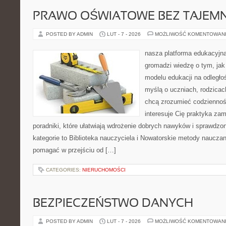
PRAWO OŚWIATOWE BEZ TAJEMN
POSTED BY ADMIN
LUT - 7 - 2026
MOŻLIWOŚĆ KOMENTOWAN
nasza platforma edukacyjna 
gromadzi wiedzę o tym, ja
modelu edukacji na odległo
myślą o uczniach, rodzicac
chcą zrozumieć codzienność
interesuje Cię praktyka zam
poradniki, które ułatwiają wdrożenie dobrych nawyków i sprawdzo
kategorie to Biblioteka nauczyciela i Nowatorskie metody nauczani
pomagać w przejściu od […]
CATEGORIES:
NIERUCHOMOŚCI
BEZPIECZEŃSTWO DANYCH
POSTED BY ADMIN
LUT - 7 - 2026
MOŻLIWOŚĆ KOMENTOWAN