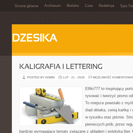
Archiwum
Bielsko
Czas
Redakcja
Strona główna
Spis Tre
DZESIKA
KALIGRAFIA I LETTERING
POSTED BY ADMIN
LUT - 21 - 2026
MOŻLIWOŚĆ KOMENTOWA
Elfiki777 to inspirujący por
rysować i tworzyć pismo o
To miejsce powstało z myśl
ślad ołówka, cenią kartkę 
w rysunku oraz piśmie. Str
pierwszych prób, przez regu
bardziej wymagające tematy związane z układem i estetyką liter. C