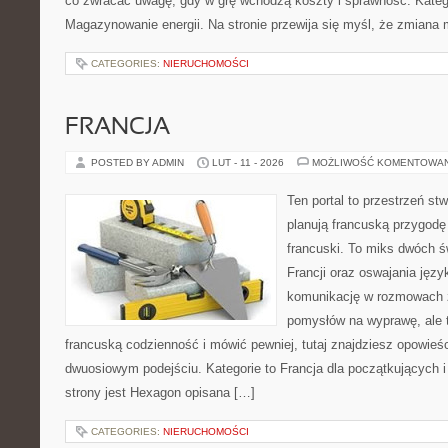
co zwracać uwagę, gdy w grę wchodzą koszty i sprawność. Kategor
Magazynowanie energii. Na stronie przewija się myśl, że zmiana
CATEGORIES:
NIERUCHOMOŚCI
FRANCJA
POSTED BY ADMIN
LUT - 11 - 2026
MOŻLIWOŚĆ KOMENTOWA
Ten portal to przestrzeń st
planują francuską przygodę 
francuski. To miks dwóch ś
Francji oraz oswajania język
komunikację w rozmowach z
pomysłów na wyprawę, ale 
francuską codzienność i mówić pewniej, tutaj znajdziesz opowie
dwuosiowym podejściu. Kategorie to Francja dla początkujących i
strony jest Hexagon opisana […]
CATEGORIES:
NIERUCHOMOŚCI