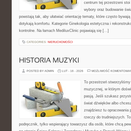
centrum tej przestrzeni sto
wybory oraz budowanie świ
powstają tak, aby ułatwiać orientację tematy, które często bywają
dotykają komfortu. Kategorie Ginekologia estetyczna i rekonstrukc
kontrolne. Na łamach MediluxClinic pojawiają się […]
CATEGORIES:
NIERUCHOMOŚCI
HISTORIA MUZYKI
POSTED BY ADMIN
LUT - 16 - 2026
MOŻLIWOŚĆ KOMENTOWA
To przestrzeń stworzyliśmy 
muzycznej, w którym doświ
pasją. Jeśli szukasz przy
świat dźwięków albo chces
znajdziesz tu opracowania
rzeczy do trudniejszych. To
podręcznik, tylko wspierający towarzysz dla osób, które chcą pe