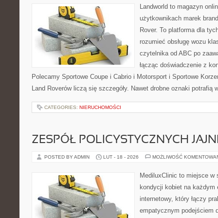
Landworld to magazyn onli
użytkownikach marek brand
Rover. To platforma dla tych
rozumieć obsługę wozu kla
czytelnika od ABC po zaaw
łącząc doświadczenie z kon
Polecamy Sportowe Coupe i Cabrio i Motorsport i Sportowe Korzen
Land Roverów liczą się szczegóły. Nawet drobne oznaki potrafią
CATEGORIES:
NIERUCHOMOŚCI
ZESPÓŁ POLICYSTYCZNYCH JAJN
POSTED BY ADMIN
LUT - 18 - 2026
MOŻLIWOŚĆ KOMENTOWA
MediluxClinic to miejsce w 
kondycji kobiet na każdym e
internetowy, który łączy pr
empatycznym podejściem dl