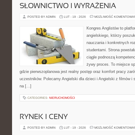
SŁOWNICTWO I WYRAŻENIA
POSTED BY ADMIN
LUT - 19 - 2026
MOŻLIWOŚĆ KOMENTOWA
Kongres Anglistów to platfo
angielskiego, którzy poszu
nauczania i konkretnych ro
studentami. Strona powstał
ciągle podnoszą kompetencj
żywy proces. To miejsce spo
gdzie pierwszoplanowa jest realny postęp oraz komfort pracy zarów
uczestników. Polecamy Angielski dla dzieci i Angielski z filmów i se
na […]
CATEGORIES:
NIERUCHOMOŚCI
RYNEK I CENY
POSTED BY ADMIN
LUT - 19 - 2026
MOŻLIWOŚĆ KOMENTOWA