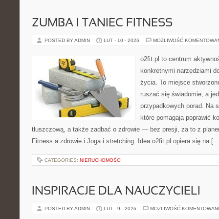
ZUMBA I TANIEC FITNESS
POSTED BY ADMIN
LUT - 10 - 2026
MOŻLIWOŚĆ KOMENTOWA
o2fit.pl to centrum aktywno
konkretnymi narzędziami do
życia. To miejsce stworzon
ruszać się świadomie, a jed
przypadkowych porad. Na st
które pomagają poprawić k
tłuszczową, a także zadbać o zdrowie — bez presji, za to z plan
Fitness a zdrowie i Joga i stretching. Idea o2fit.pl opiera się na […
CATEGORIES:
NIERUCHOMOŚCI
INSPIRACJE DLA NAUCZYCIELI
POSTED BY ADMIN
LUT - 9 - 2026
MOŻLIWOŚĆ KOMENTOWAN