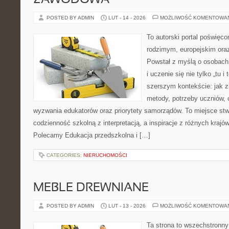
ZAWODOWA
POSTED BY ADMIN
LUT - 14 - 2026
MOŻLIWOŚĆ KOMENTOWA
To autorski portal poświęco
rodzimym, europejskim or
Powstał z myślą o osobach,
i uczenie się nie tylko „tu i
szerszym kontekście: jak z
metody, potrzeby uczniów, 
wyzwania edukatorów oraz priorytety samorządów. To miejsce stw
codzienność szkolną z interpretacją, a inspiracje z różnych krajów
Polecamy Edukacja przedszkolna i […]
CATEGORIES:
NIERUCHOMOŚCI
MEBLE DREWNIANE
POSTED BY ADMIN
LUT - 13 - 2026
MOŻLIWOŚĆ KOMENTOWA
Ta strona to wszechstronn