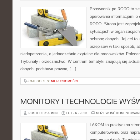
Przewodnik po RODO to serw
operowania informacjami o 
RODO. Strona jest zaproje
sytuacjach w organizacjach
ochronę danych. Jej cel to
przepisów w taki sposób, ab
niedopatrzenia, a jednocześnie czytelne dla pracowników. Poleca
Trybunały i orzecznictwo. W centrum tematyki znajdują się aktual
danych: podstawa prawna, […]
CATEGORIES:
NIERUCHOMOŚCI
MONITORY I TECHNOLOGIE WYŚ
POSTED BY ADMIN
LUT - 6 - 2026
MOŻLIWOŚĆ KOMENTOWAN
LAKOM to praktyczna stron
komputerowemu oraz napraw
nam na co dzień. To miejsc