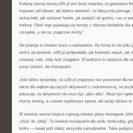
Kolejną mocną stroną o2fit.pl jest dział związany ze gadżetami fi
kupować pół siłowni, ale dobrze wiedzieć, co faktycznie pomaga. 
wskazówki, jak wybierać hantle, jak podejść do gryfów, i na co pa
trafiony. Obok tego pojawiają się tematy z obszaru dodatków dl
rozsądek, a nie na „magiczne skróty”.
Nie brakuje tu również treści o nastawieniu. Bo forma to nie tylko 
wrócić po przerwie. o2fit.pl podpowiada, jak budować nawyk, jak r
ustawiać cele, żeby były osiągalne. W praktyce to wsparcie dla o
przez tydzień, ale miesiącami.
Jeśli lubisz dynamikę, na o2fit.pl znajdziesz też przestrzeń dla t
także dla wątków łączących aktywność z codziennością, na przy
pokazuje, że aktywność nie musi być „albo–albo”. Może być wpl
mocny trening, a czasem wybierzesz spacer, ale wciąż idziesz w 
W serwisie ważne miejsce zajmują również plany treningowe, któ
„chcę” do „robię”. To świetne rozwiązanie dla osób, które lubią, g
kroku — nawet jeśli robisz wszystko samodzielnie. Takie podejści