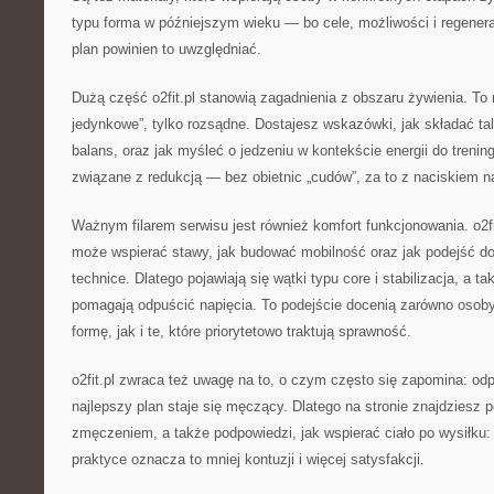
typu forma w późniejszym wieku — bo cele, możliwości i regenerac
plan powinien to uwzględniać.
Dużą część o2fit.pl stanowią zagadnienia z obszaru żywienia. To n
jedynkowe”, tylko rozsądne. Dostajesz wskazówki, jak składać ta
balans, oraz jak myśleć o jedzeniu w kontekście energii do trenin
związane z redukcją — bez obietnic „cudów”, za to z naciskiem 
Ważnym filarem serwisu jest również komfort funkcjonowania. o2fit
może wspierać stawy, jak budować mobilność oraz jak podejść do
technice. Dlatego pojawiają się wątki typu core i stabilizacja, a ta
pomagają odpuścić napięcia. To podejście docenią zarówno osoby
formę, jak i te, które priorytetowo traktują sprawność.
o2fit.pl zwraca też uwagę na to, o czym często się zapomina: o
najlepszy plan staje się męczący. Dlatego na stronie znajdziesz 
zmęczeniem, a także podpowiedzi, jak wspierać ciało po wysiłku:
praktyce oznacza to mniej kontuzji i więcej satysfakcji.