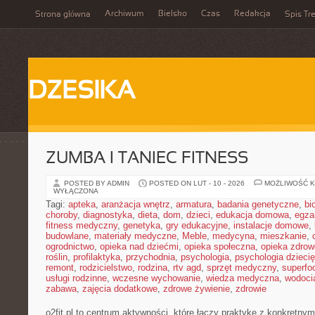
Archiwum
Bielsko
Czas
Redakcja
Strona główna
Spis Tre
DZESIKA
ZUMBA I TANIEC FITNESS
POSTED BY ADMIN
POSTED ON LUT - 10 - 2026
MOŻLIWOŚĆ 
WYŁĄCZONA
Tagi:
apteka
,
aranżacja wnętrz
,
armatura
,
badania genetyczne
,
bi
choroby
,
diagnostyka
,
dieta
,
dom
,
dzieci
,
edukacja domowa
,
egza
fitness medyczny
,
genetyka
,
gry edukacyjne
,
instalacje domowe
,
budowlane
,
materiały medyczne
,
Meble
,
medycyna
,
mieszkanie
,
ogrodnictwo
,
opieka nad dziećmi
,
opieka społeczna
,
opieka zdrow
roślin
,
profilaktyka
,
przychodnia
,
psychologia
,
psychologia dzieci
remont
,
rodzicielstwo
,
rodzina
,
rtv agd
,
sprzęt medyczny
,
superfo
usługi rodzinne
,
wczesne wychowanie
,
wiedza medyczna
,
wodoci
zabawa
,
zajęcia dodatkowe
,
zdrowe żywienie
,
zdrowie
o2fit.pl to centrum aktywności, które łączy praktykę z konkretny