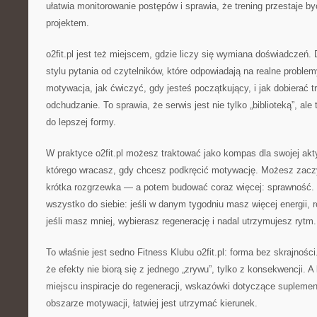
ułatwia monitorowanie postępów i sprawia, że trening przestaje by
projektem.
o2fit.pl jest też miejscem, gdzie liczy się wymiana doświadczeń. 
stylu pytania od czytelników, które odpowiadają na realne problem
motywacja, jak ćwiczyć, gdy jesteś początkujący, i jak dobierać tr
odchudzanie. To sprawia, że serwis jest nie tylko „biblioteką”, a
do lepszej formy.
W praktyce o2fit.pl możesz traktować jako kompas dla swojej akt
którego wracasz, gdy chcesz podkręcić motywację. Możesz zac
krótka rozgrzewka — a potem budować coraz więcej: sprawność
wszystko do siebie: jeśli w danym tygodniu masz więcej energii, 
jeśli masz mniej, wybierasz regenerację i nadal utrzymujesz rytm.
To właśnie jest sedno Fitness Klubu o2fit.pl: forma bez skrajnoś
że efekty nie biorą się z jednego „zrywu”, tylko z konsekwencji.
miejscu inspiracje do regeneracji, wskazówki dotyczące suplemen
obszarze motywacji, łatwiej jest utrzymać kierunek.