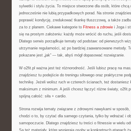
sylwetki i stylu życia. To miejsce stworzone dla osób, które chcą
jednocześnie nie lubią przypadkowych porad. Na stronie znajdzies
poprawić kondycję, zredukować tkankę tłuszczową, a także zadba
za to z planem. Ciekawe kategorie to
Fitness a zdrowie
i Joga i st
się na prostym założeniu: każdy może wrócić do ruchu, jeśli dost
Dlatego serwis porządkuje tematy od podstaw: od pierwszych wizy
utrzymanie regularności, aż po bardziej zaawansowane metody. To
pokazane jest „jak” — tak, abyś mógł dopasować rozwiązanie.
W o2fit.pl ważna jest też różnorodność. Jeśli lubisz pracę na ma
znajdziesz tu podejście do treningu siłowego oraz praktyczne pod
technikę. Jeżeli wolisz ruch w czterech ścianach, też dostaniesz 
maksimum z minimum. A jeśli chcesz łączyć różne światy, o2fit.p
spójną całość: siła + cardio.
Strona rozwija tematy związane z zdrowymi nawykami w sposób, k
chodzi o to, by czytać dla samego czytania, tylko by wdrażać i o
samopoczucie. Dlatego znajdziesz tu treści o fitnessie w wielu o
Są też materiały, które wspierają osoby w konkretnych etapach ż