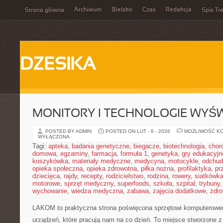
Archiwum
Bielsko
Czas
Redakcja
Strona główna
Spis Tre
DZESIKA
MONITORY I TECHNOLOGIE WYŚ
POSTED BY ADMIN
POSTED ON LUT - 6 - 2026
MOŻLIWOŚĆ K
WYŁĄCZONA
Tagi:
apteka
,
badania genetyczne
,
biegacze
,
biotechnologia
,
chor
domowa
,
egzaminy
,
farmacja
,
formuła 1
,
genetyka
,
gry edukacyjn
koszykówka
,
materiały medyczne
,
medycyna
,
motocykle
,
odchud
opieka społeczna
,
opieka zdrowotna
,
piłka nożna
,
profilaktyka
,
pr
dziecięca
,
rajdy
,
recepty
,
rodzicielstwo
,
rodzina
,
rowery
,
siatkówk
motorowe
,
sprzęt medyczny
,
superfoods
,
szkoła
,
szpital
,
trybuny
wychowanie
,
wiedza medyczna
,
zabawa
,
zajęcia dodatkowe
,
zdro
LAKOM to praktyczna strona poświęcona sprzętowi komputerow
urządzeń, które pracują nam na co dzień. To miejsce stworzone z