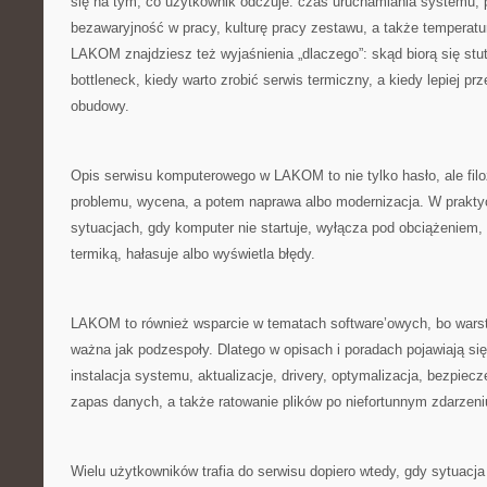
się na tym, co użytkownik odczuje: czas uruchamiania systemu,
bezawaryjność w pracy, kulturę pracy zestawu, a także temperat
LAKOM znajdziesz też wyjaśnienia „dlaczego”: skąd biorą się stut
bottleneck, kiedy warto zrobić serwis termiczny, a kiedy lepiej p
obudowy.
Opis serwisu komputerowego w LAKOM to nie tylko hasło, ale filoz
problemu, wycena, a potem naprawa albo modernizacja. W prakt
sytuacjach, gdy komputer nie startuje, wyłącza pod obciążeniem, 
termiką, hałasuje albo wyświetla błędy.
LAKOM to również wsparcie w tematach software’owych, bo war
ważna jak podzespoły. Dlatego w opisach i poradach pojawiają się
instalacja systemu, aktualizacje, drivery, optymalizacja, bezpiec
zapas danych, a także ratowanie plików po niefortunnym zdarzeni
Wielu użytkowników trafia do serwisu dopiero wtedy, gdy sytuacj