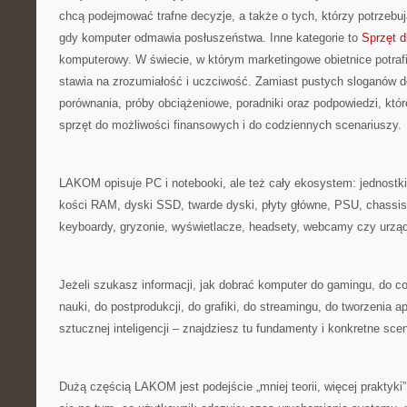
chcą podejmować trafne decyzje, a także o tych, którzy potrzebu
gdy komputer odmawia posłuszeństwa. Inne kategorie to
Sprzęt d
komputerowy. W świecie, w którym marketingowe obietnice potr
stawia na zrozumiałość i uczciwość. Zamiast pustych sloganów d
porównania, próby obciążeniowe, poradniki oraz podpowiedzi, kt
sprzęt do możliwości finansowych i do codziennych scenariuszy.
LAKOM opisuje PC i notebooki, ale też cały ekosystem: jednostki 
kości RAM, dyski SSD, twarde dyski, płyty główne, PSU, chassis,
keyboardy, gryzonie, wyświetlacze, headsety, webcamy czy urząd
Jeżeli szukasz informacji, jak dobrać komputer do gamingu, do c
nauki, do postprodukcji, do grafiki, do streamingu, do tworzenia a
sztucznej inteligencji – znajdziesz tu fundamenty i konkretne sce
Dużą częścią LAKOM jest podejście „mniej teorii, więcej praktyki”