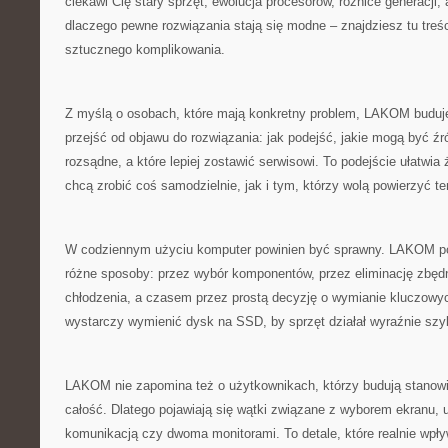
ciekawi Cię stary sprzęt, ewolucja procesorów, różnice generacji,
dlaczego pewne rozwiązania stają się modne – znajdziesz tu treś
sztucznego komplikowania.
Z myślą o osobach, które mają konkretny problem, LAKOM buduje 
przejść od objawu do rozwiązania: jak podejść, jakie mogą być źró
rozsądne, a które lepiej zostawić serwisowi. To podejście ułatwi
chcą zrobić coś samodzielnie, jak i tym, którzy wolą powierzyć te
W codziennym użyciu komputer powinien być sprawny. LAKOM p
różne sposoby: przez wybór komponentów, przez eliminację zbęd
chłodzenia, a czasem przez prostą decyzję o wymianie kluczowy
wystarczy wymienić dysk na SSD, by sprzęt działał wyraźnie szyb
LAKOM nie zapomina też o użytkownikach, którzy budują stanowis
całość. Dlatego pojawiają się wątki związane z wyborem ekranu, 
komunikacją czy dwoma monitorami. To detale, które realnie wpły