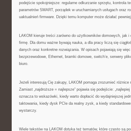
podejście spokojniejsze: regularne odkurzanie sprzętu, kontrola t
parametrów SMART, porządek w uruchamianych usługach oraz ro
uaktualnień firmware. Dzięki temu komputer może działać pewniej
LAKOM kieruje treści zarówno do użytkowników domowych, jak i
firmę. Dla domu ważne bywają nauka, a dla pracy liczą się ciągło
danych oraz konkretne rozwiązania. W opisach pojawiają się więc 
bezprzewodowe, Ethernet, bramki domowe, switch’e, serwery plikó
biuro.
Jeżeli interesują Cię zakupy, LAKOM pomaga zrozumieć różnice 
Zamiast „najdroższe = najlepsze” pojawia się podejście: „najlepie
oznacza to wskazówki, kiedy warto dopłacić do wydajniejszej jed
taktowania, kiedy dysk PCIe da realny zysk, a kiedy standardowe
wystarczy.
Wiele tekstów na LAKOM dotyka też tematów, które często są pomij