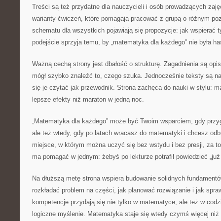
Treści są też przydatne dla nauczycieli i osób prowadzących zaj
warianty ćwiczeń, które pomagają pracować z grupą o różnym po
schematu dla wszystkich pojawiają się propozycje: jak wspierać ty
podejście sprzyja temu, by „matematyka dla każdego” nie była has
Ważną cechą strony jest dbałość o strukturę. Zagadnienia są opi
mógł szybko znaleźć to, czego szuka. Jednocześnie teksty są na
się je czytać jak przewodnik. Strona zachęca do nauki w stylu: ma
lepsze efekty niż maraton w jedną noc.
„Matematyka dla każdego” może być Twoim wsparciem, gdy przyg
ale też wtedy, gdy po latach wracasz do matematyki i chcesz od
miejsce, w którym można uczyć się bez wstydu i bez presji, za t
ma pomagać w jednym: żebyś po lekturze potrafił powiedzieć „ju
Na dłuższą metę strona wspiera budowanie solidnych fundamentó
rozkładać problem na części, jak planować rozwiązanie i jak spr
kompetencje przydają się nie tylko w matematyce, ale też w codz
logiczne myślenie. Matematyka staje się wtedy czymś więcej ni