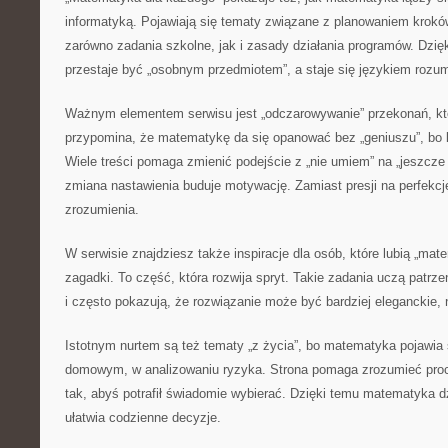
informatyką. Pojawiają się tematy związane z planowaniem krokó
zarówno zadania szkolne, jak i zasady działania programów. Dzi
przestaje być „osobnym przedmiotem”, a staje się językiem rozu
Ważnym elementem serwisu jest „odczarowywanie” przekonań, któ
przypomina, że matematykę da się opanować bez „geniuszu”, bo li
Wiele treści pomaga zmienić podejście z „nie umiem” na „jeszcze
zmiana nastawienia buduje motywację. Zamiast presji na perfekcj
zrozumienia.
W serwisie znajdziesz także inspiracje dla osób, które lubią „ma
zagadki. To część, która rozwija spryt. Takie zadania uczą patrze
i często pokazują, że rozwiązanie może być bardziej eleganckie, 
Istotnym nurtem są też tematy „z życia”, bo matematyka pojawia
domowym, w analizowaniu ryzyka. Strona pomaga zrozumieć procen
tak, abyś potrafił świadomie wybierać. Dzięki temu matematyka d
ułatwia codzienne decyzje.