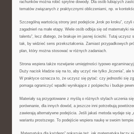
rachunków można robić sprytne dowody. Dla osób lubiących zasto
tematów związanych z praktycznymi obliczeniami, np. w kontekśc
Szczególną wartością strony jest podejście „krok po kroku”, czyli 
zagadnień na małe etapy. Wiele osób odbija się od matematyki nie
talentu”, lecz dlatego, że brakuje im jasnej ścieżki. Tutaj uczysz 
tak, by widzieć sens przekształcenia. Zamiast przypadkowych pr
plan, który można stosować w różnych zadaniach.
Strona wspiera także rozwijanie umiejętności typowo egzaminacyjn
Duży nacisk kładzie się na to, aby uczyć nie tylko „liczenia”, ale 
W praktyce oznacza to, że uczysz się pytać: czy jednostki się zg
pomaga ograniczyć wpadki wynikające z pośpiechu i buduje pewn
Materiały są przygotowane z myślą o różnych stylach uczenia się
porównanie, dla innych dowód, a jeszcze inni potrzebują powtórze
zawierają alternatywne podejścia. Jeśli jakaś metoda wydaje się
wariantu prostszego. To podejście wspiera naukę w swoim tempie
„Matematyka dla każdego” pokazuje też, jak matematyka łączy si