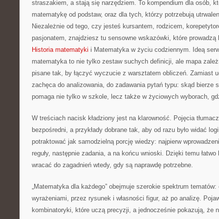
straszakiem, a stają się narzędziem. To kompendium dla osób, kt
matematykę od podstaw, oraz dla tych, którzy potrzebują utrwale
Niezależnie od tego, czy jesteś kursantem, rodzicem, korepetyto
pasjonatem, znajdziesz tu sensowne wskazówki, które prowadzą 
Historia matematyki
i Matematyka w życiu codziennym. Ideą serwi
matematyka to nie tylko zestaw suchych definicji, ale mapa zależ
pisane tak, by łączyć wyczucie z warsztatem obliczeń. Zamiast u
zachęca do analizowania, do zadawania pytań typu: skąd bierze s
pomaga nie tylko w szkole, lecz także w życiowych wyborach, gdz
W treściach nacisk kładziony jest na klarowność. Pojęcia tłuma
bezpośredni, a przykłady dobrane tak, aby od razu było widać lo
potraktować jak samodzielną porcję wiedzy: najpierw wprowadzen
reguły, następnie zadania, a na końcu wnioski. Dzięki temu łatw
wracać do zagadnień wtedy, gdy są naprawdę potrzebne.
„Matematyka dla każdego” obejmuje szerokie spektrum tematów: o
wyrażeniami, przez rysunek i własności figur, aż po analizę. Pojaw
kombinatoryki, które uczą precyzji, a jednocześnie pokazują, że 