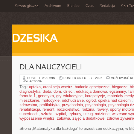
Archiwum
Bielsko
Czas
Redakcja
Strona główna
Spis Tre
DZESIKA
DLA NAUCZYCIELI
POSTED BY ADMIN
POSTED ON LUT - 7 - 2026
MOŻLIWOŚĆ K
WYŁĄCZONA
Tagi:
apteka
,
aranżacja wnętrz
,
badania genetyczne
,
biegacze
,
bi
diagnostyka
,
dieta
,
dom
,
dzieci
,
edukacja domowa
,
egzaminy
,
far
formuła 1
,
genetyka
,
gry edukacyjne
,
korepetycje
,
materiały med
mieszkanie
,
motocykle
,
odchudzanie
,
ogród
,
opieka nad dziećmi
,
zdrowotna
,
profilaktyka
,
przychodnia
,
psychologia
,
psychologia dz
rehabilitacja
,
remont
,
rodzicielstwo
,
rodzina
,
rowery
,
sporty motor
superfoods
,
szkoła
,
szpital
,
trybuny
,
usługi rodzinne
,
wczesne wy
wyposażenie wnętrz
,
zabawa
,
zajęcia dodatkowe
,
zdrowe żywieni
Strona „Matematyka dla każdego” to przestrzeń edukacyjna, w któr