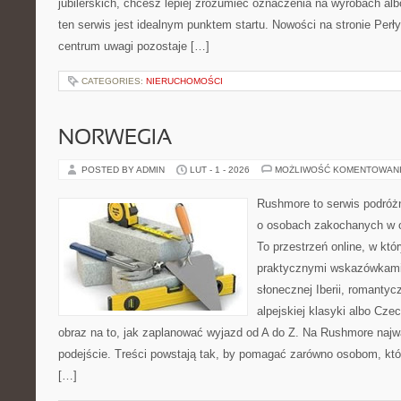
jubilerskich, chcesz lepiej zrozumieć oznaczenia na wyrobach albo
ten serwis jest idealnym punktem startu. Nowości na stronie Perły 
centrum uwagi pozostaje […]
CATEGORIES:
NIERUCHOMOŚCI
NORWEGIA
POSTED BY ADMIN
LUT - 1 - 2026
MOŻLIWOŚĆ KOMENTOWAN
Rushmore to serwis podróżn
o osobach zakochanych w 
To przestrzeń online, w któr
praktycznymi wskazówkami.
słonecznej Iberii, romantyc
alpejskiej klasyki albo Cze
obraz na to, jak zaplanować wyjazd od A do Z. Na Rushmore najw
podejście. Treści powstają tak, by pomagać zarówno osobom, któ
[…]