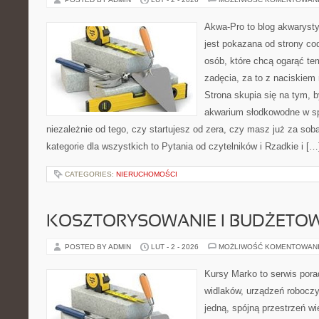
Akwa-Pro to blog akwaryst
jest pokazana od strony cod
osób, które chcą ogarąć te
zadęcia, za to z naciskiem 
Strona skupia się na tym, 
akwarium słodkowodne w s
niezależnie od tego, czy startujesz od zera, czy masz już za so
kategorie dla wszystkich to Pytania od czytelników i Rzadkie i […
CATEGORIES:
NIERUCHOMOŚCI
KOSZTORYSOWANIE I BUDŻETO
POSTED BY ADMIN
LUT - 2 - 2026
MOŻLIWOŚĆ KOMENTOWAN
Kursy Marko to serwis pora
widlaków, urządzeń roboczy
jedną, spójną przestrzeń w