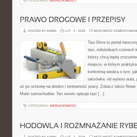
CATEGORIES:
NIERUCHOMOŚCI
PRAWO DROGOWE I PRZEPISY
POSTED BY ADMIN
LUT - 3 - 2026
MOŻLIWOŚĆ KOMENTOWAN
Taxi Drive to portal tworz
taxi, miłośnikach czterech 
którzy chcą lepiej zrozumie
miejsce, w którym praktyka 
konkretną wiedzą o tym, ja
taksówka: od wyboru auta, 
aż po ochronę na drodze i rentowność pracy. Zobacz także Nowe t
Marki samochodów. Ten serwis opisuje taxi […]
CATEGORIES:
NIERUCHOMOŚCI
HODOWLA I ROZMNAŻANIE RYB
POSTED BY ADMIN
LUT - 2 - 2026
MOŻLIWOŚĆ KOMENTOWAN