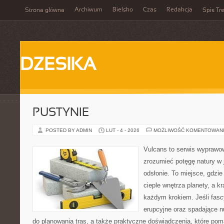
Archiwum
Bielsko
Czas
Redakcja
Strona główna
Spis Tre
DZESIKA
PUSTYNIE
POSTED BY ADMIN
LUT - 4 - 2026
MOŻLIWOŚĆ KOMENTOWAN
Vulcans to serwis wyprawow
zrozumieć potęgę natury w je
odsłonie. To miejsce, gdzie 
cieple wnętrza planety, a kr
każdym krokiem. Jeśli fasc
erupcyjne oraz spadające n
do planowania tras, a także praktyczne doświadczenia, które po