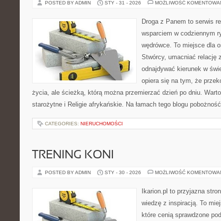
POSTED BY ADMIN
STY - 31 - 2026
MOŻLIWOŚĆ KOMENTOWA
Droga z Panem to serwis rel
wsparciem w codziennym r
wędrówce. To miejsce dla o
Stwórcy, umacniać relację 
odnajdywać kierunek w świe
opiera się na tym, że przek
życia, ale ścieżką, którą można przemierzać dzień po dniu. Warto
starożytne i Religie afrykańskie. Na łamach tego blogu pobożnoś
CATEGORIES:
NIERUCHOMOŚCI
TRENING KONI
POSTED BY ADMIN
STY - 30 - 2026
MOŻLIWOŚĆ KOMENTOWA
Ikarion.pl to przyjazna stro
wiedzę z inspiracją. To mie
które cenią sprawdzone pod