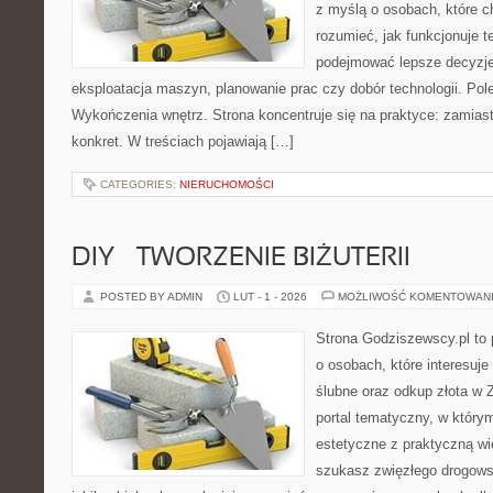
z myślą o osobach, które c
rozumieć, jak funkcjonuje te
podejmować lepsze decyzje
eksploatacja maszyn, planowanie prac czy dobór technologii. Pole
Wykończenia wnętrz. Strona koncentruje się na praktyce: zamias
konkret. W treściach pojawiają […]
CATEGORIES:
NIERUCHOMOŚCI
DIY – TWORZENIE BIŻUTERII
POSTED BY ADMIN
LUT - 1 - 2026
MOŻLIWOŚĆ KOMENTOWAN
Strona Godziszewscy.pl to 
o osobach, które interesuje
ślubne oraz odkup złota w 
portal tematyczny, w który
estetyczne z praktyczną w
szukasz zwięzłego drogow