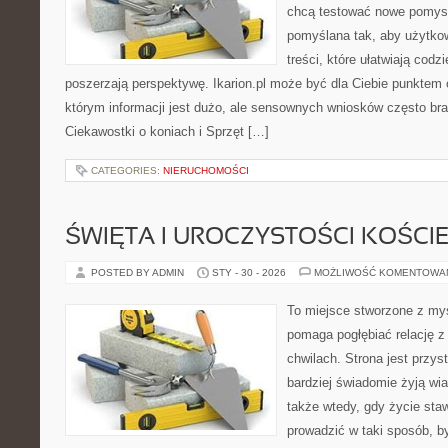
chcą testować nowe pomysł
pomyślana tak, aby użytkow
treści, które ułatwiają codz
poszerzają perspektywę. Ikarion.pl może być dla Ciebie punktem 
którym informacji jest dużo, ale sensownych wniosków często bra
Ciekawostki o koniach i Sprzęt […]
CATEGORIES:
NIERUCHOMOŚCI
ŚWIĘTA I UROCZYSTOŚCI KOŚCI
POSTED BY ADMIN
STY - 30 - 2026
MOŻLIWOŚĆ KOMENTOWA
To miejsce stworzone z myś
pomaga pogłębiać relację 
chwilach. Strona jest przys
bardziej świadomie żyją wiar
także wtedy, gdy życie stawi
prowadzić w taki sposób, b