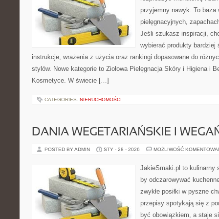
przyjemny nawyk. To baza 
pielęgnacyjnych, zapachach
Jeśli szukasz inspiracji, ch
wybierać produkty bardziej 
instrukcje, wrażenia z użycia oraz rankingi dopasowane do różnyc
stylów. Nowe kategorie to Ziołowa Pielęgnacja Skóry i Higiena i 
Kosmetyce. W świecie […]
CATEGORIES:
NIERUCHOMOŚCI
DANIA WEGETARIAŃSKIE I WEGA
POSTED BY ADMIN
STY - 28 - 2026
MOŻLIWOŚĆ KOMENTOWA
JakieSmaki.pl to kulinarny s
by odczarowywać kuchenne
zwykłe posiłki w pyszne chw
przepisy spotykają się z po
być obowiązkiem, a staje si