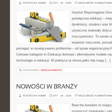
POSTED BY ADMIN
STY - 29 - 2026
MOŻLIWOŚĆ KOMENTOWA
Instytut Wspomagania Oświa
poświęcona edukacji – mie
dyrektorzy, studenci oraz 
użyteczne materiały dotyc
rzeczywistości. To serwis 
wspierać nauczanie, porzą
pomagać w rozwiązywaniu problemów – od spraw organizacyjnych
Ciekawe kategorie to Edukacja domowa i alternatywne modele n
technologie w edukacji. W praktyce ta strona pełni rolę mapy […]
CATEGORIES:
NIERUCHOMOŚCI
NOWOŚCI W BRANŻY
POSTED BY ADMIN
STY - 28 - 2026
MOŻLIWOŚĆ KOMENTOWA
Beat the boredom to miejsc
rozproszyć monotonię i zam