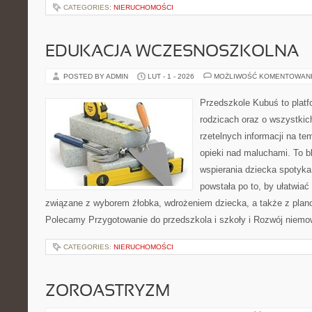
CATEGORIES:
NIERUCHOMOŚCI
EDUKACJA WCZESNOSZKOLNA
POSTED BY ADMIN
LUT - 1 - 2026
MOŻLIWOŚĆ KOMENTOWAN
Przedszkole Kubuś to plat
rodzicach oraz o wszystkic
rzetelnych informacji na te
opieki nad maluchami. To b
wspierania dziecka spotyka
powstała po to, by ułatwiać
związane z wyborem żłobka, wdrożeniem dziecka, a także z plano
Polecamy Przygotowanie do przedszkola i szkoły i Rozwój niemo
CATEGORIES:
NIERUCHOMOŚCI
ZOROASTRYZM