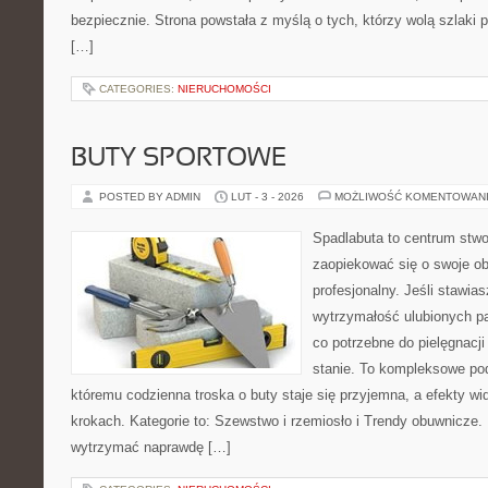
bezpiecznie. Strona powstała z myślą o tych, którzy wolą szlaki
[…]
CATEGORIES:
NIERUCHOMOŚCI
BUTY SPORTOWE
POSTED BY ADMIN
LUT - 3 - 2026
MOŻLIWOŚĆ KOMENTOWAN
Spadlabuta to centrum stwo
zaopiekować się o swoje o
profesjonalny. Jeśli stawias
wytrzymałość ulubionych pa
co potrzebne do pielęgnacj
stanie. To kompleksowe pod
któremu codzienna troska o buty staje się przyjemna, a efekty wi
krokach. Kategorie to: Szewstwo i rzemiosło i Trendy obuwnicze. 
wytrzymać naprawdę […]