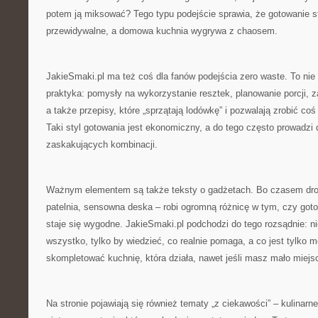
potem ją miksować? Tego typu podejście sprawia, że gotowanie st
przewidywalne, a domowa kuchnia wygrywa z chaosem.
JakieSmaki.pl ma też coś dla fanów podejścia zero waste. To nie 
praktyka: pomysły na wykorzystanie resztek, planowanie porcji,
a także przepisy, które „sprzątają lodówkę” i pozwalają zrobić coś
Taki styl gotowania jest ekonomiczny, a do tego często prowadzi 
zaskakujących kombinacji.
Ważnym elementem są także teksty o gadżetach. Bo czasem drob
patelnia, sensowna deska – robi ogromną różnicę w tym, czy goto
staje się wygodne. JakieSmaki.pl podchodzi do tego rozsądnie: ni
wszystko, tylko by wiedzieć, co realnie pomaga, a co jest tylko m
skompletować kuchnię, która działa, nawet jeśli masz mało miejs
Na stronie pojawiają się również tematy „z ciekawości” – kulinarne