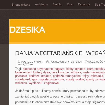
Archiwum
Bielsko
Czas
Redakcja
Strona główna
Spis Tre
DZESIKA
DANIA WEGETARIAŃSKIE I WEGA
POSTED BY ADMIN
POSTED ON STY - 28 - 2026
MOŻLIWOŚĆ 
WYŁĄCZONA
Tagi:
akcesoria turystyczne
,
bagaże
,
bilety lotnicze
,
biura podróży
kajakarstwo
,
kulturystyka
,
linie lotnicze
,
lotniska
,
narty
,
nurkowan
pływanie
,
podróże lotnicze
,
podróże tematyczne
,
rejsy
,
rekreacja
,
snowboard
,
sport
,
sporty powietrzne
,
sporty wodne
,
sporty zimow
wellness
,
wycieczki
,
żeglarstwo
JakieSmaki.pl to kulinarny serwis, który powstał po to, by odcz
zamieniać zwykłe posiłki w pyszne chwile. To przestrzeń, gdzie p
poradami, a kuchnia przestaje być obowiązkiem, a staje się radoś