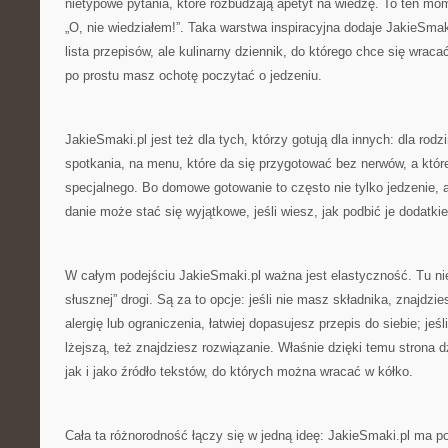
nietypowe pytania, które rozbudzają apetyt na wiedzę. To ten mom
„O, nie wiedziałem!”. Taka warstwa inspiracyjna dodaje JakieSmaki
lista przepisów, ale kulinarny dziennik, do którego chce się wra
po prostu masz ochotę poczytać o jedzeniu.
JakieSmaki.pl jest też dla tych, którzy gotują dla innych: dla rod
spotkania, na menu, które da się przygotować bez nerwów, a któr
specjalnego. Bo domowe gotowanie to często nie tylko jedzenie, al
danie może stać się wyjątkowe, jeśli wiesz, jak podbić je dodatki
W całym podejściu JakieSmaki.pl ważna jest elastyczność. Tu nie
słusznej” drogi. Są za to opcje: jeśli nie masz składnika, znajdzi
alergię lub ograniczenia, łatwiej dopasujesz przepis do siebie; jeś
lżejszą, też znajdziesz rozwiązanie. Właśnie dzięki temu strona d
jak i jako źródło tekstów, do których można wracać w kółko.
Cała ta różnorodność łączy się w jedną ideę: JakieSmaki.pl ma 