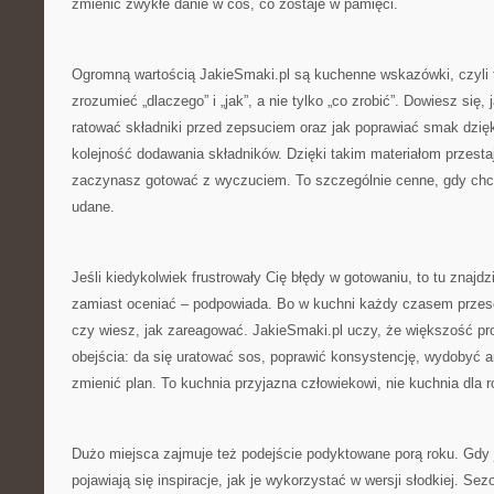
zmienić zwykłe danie w coś, co zostaje w pamięci.
Ogromną wartością JakieSmaki.pl są kuchenne wskazówki, czyli t
zrozumieć „dlaczego” i „jak”, a nie tylko „co zrobić”. Dowiesz się,
ratować składniki przed zepsuciem oraz jak poprawiać smak dzię
kolejność dodawania składników. Dzięki takim materiałom przestaj
zaczynasz gotować z wyczuciem. To szczególnie cenne, gdy chc
udane.
Jeśli kiedykolwiek frustrowały Cię błędy w gotowaniu, to tu znajdz
zamiast oceniać – podpowiada. Bo w kuchni każdy czasem przesol
czy wiesz, jak zareagować. JakieSmaki.pl uczy, że większość p
obejścia: da się uratować sos, poprawić konsystencję, wydobyć 
zmienić plan. To kuchnia przyjazna człowiekowi, nie kuchnia dla r
Dużo miejsca zajmuje też podejście podyktowane porą roku. Gdy j
pojawiają się inspiracje, jak je wykorzystać w wersji słodkiej. Se