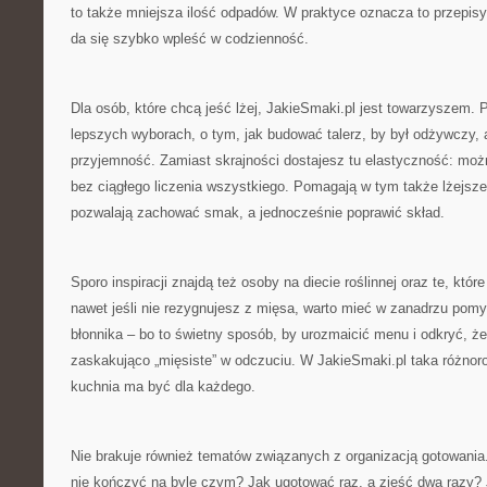
to także mniejsza ilość odpadów. W praktyce oznacza to przepisy, 
da się szybko wpleść w codzienność.
Dla osób, które chcą jeść lżej, JakieSmaki.pl jest towarzyszem. Po
lepszych wyborach, o tym, jak budować talerz, by był odżywczy, 
przyjemność. Zamiast skrajności dostajesz tu elastyczność: możn
bez ciągłego liczenia wszystkiego. Pomagają w tym także lżejsze
pozwalają zachować smak, a jednocześnie poprawić skład.
Sporo inspiracji znajdą też osoby na diecie roślinnej oraz te, które
nawet jeśli nie rezygnujesz z mięsa, warto mieć w zanadrzu pomys
błonnika – bo to świetny sposób, by urozmaicić menu i odkryć, ż
zaskakująco „mięsiste” w odczuciu. W JakieSmaki.pl taka różnoro
kuchnia ma być dla każdego.
Nie brakuje również tematów związanych z organizacją gotowania.
nie kończyć na byle czym? Jak ugotować raz, a zjeść dwa razy?