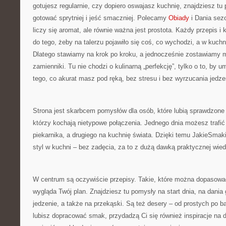
gotujesz regularnie, czy dopiero oswajasz kuchnię, znajdziesz tu
gotować sprytniej i jeść smaczniej. Polecamy
Obiady
i Dania sez
liczy się aromat, ale równie ważna jest prostota. Każdy przepis 
do tego, żeby na talerzu pojawiło się coś, co wychodzi, a w kuch
Dlatego stawiamy na krok po kroku, a jednocześnie zostawiamy 
zamienniki. Tu nie chodzi o kulinarną „perfekcję”, tylko o to, by 
tego, co akurat masz pod ręką, bez stresu i bez wyrzucania jedze
Strona jest skarbcem pomysłów dla osób, które lubią sprawdzone s
którzy kochają nietypowe połączenia. Jednego dnia możesz trafić 
piekarnika, a drugiego na kuchnię świata. Dzięki temu JakieSma
styl w kuchni – bez zadęcia, za to z dużą dawką praktycznej wied
W centrum są oczywiście przepisy. Takie, które można dopasować
wygląda Twój plan. Znajdziesz tu pomysły na start dnia, na dania
jedzenie, a także na przekąski. Są też desery – od prostych po bar
lubisz dopracować smak, przydadzą Ci się również inspiracje na dr