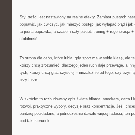
Styl treści jest nastawiony na realne efekty. Zamiast pustych has
poprawić, jak ćwiczyć, jak mierzyć postęp, jak wyłapać błąd i ja
to jedna poprawka, a czasem cały pakiet: trening + regeneracja + 
stabilność.
To strona dla osób, które lubią, gdy sport ma w sobie klasę, ale te
którzy chcą zrozumieć, dlaczego jeden ruch daje przewagę, a inn
tych, którzy chcą grać czyściej – niezależnie od tego, czy trzymaj
przy torze.
W skrócie: to rozbudowany opis świata bilarda, snookera, darta i 
rozwój, praktyczne wybory, decyzje oraz koncentrację. Jeśli chce
bardziej poukładane, a jednocześnie dawało więcej radości, ten p
pod taki kierunek.