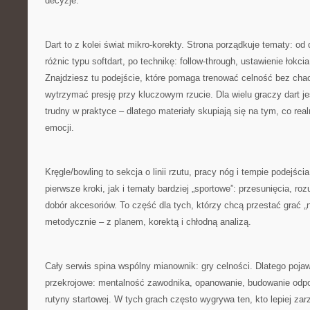
decyzje.
Dart to z kolei świat mikro-korekty. Strona porządkuje tematy: o
różnic typu softdart, po technikę: follow-through, ustawienie łokci
Znajdziesz tu podejście, które pomaga trenować celność bez chao
wytrzymać presję przy kluczowym rzucie. Dla wielu graczy dart je
trudny w praktyce – dlatego materiały skupiają się na tym, co real
emocji.
Kręgle/bowling to sekcja o linii rzutu, pracy nóg i tempie podejś
pierwsze kroki, jak i tematy bardziej „sportowe”: przesunięcia, roz
dobór akcesoriów. To część dla tych, którzy chcą przestać grać „
metodycznie – z planem, korektą i chłodną analizą.
Cały serwis spina wspólny mianownik: gry celności. Dlatego pojaw
przekrojowe: mentalność zawodnika, opanowanie, budowanie odpor
rutyny startowej. W tych grach często wygrywa ten, kto lepiej za