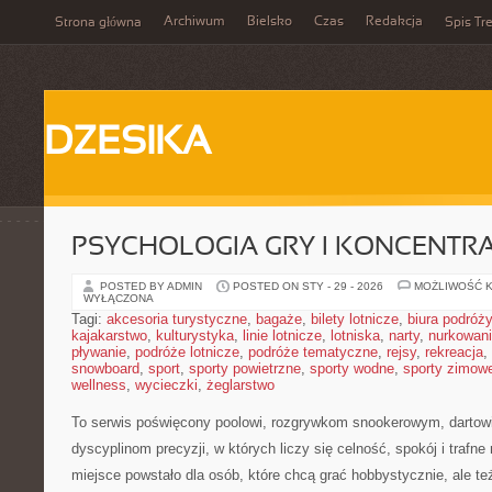
Archiwum
Bielsko
Czas
Redakcja
Strona główna
Spis Tre
DZESIKA
PSYCHOLOGIA GRY I KONCENTR
POSTED BY ADMIN
POSTED ON STY - 29 - 2026
MOŻLIWOŚĆ 
WYŁĄCZONA
Tagi:
akcesoria turystyczne
,
bagaże
,
bilety lotnicze
,
biura podróży
kajakarstwo
,
kulturystyka
,
linie lotnicze
,
lotniska
,
narty
,
nurkowan
pływanie
,
podróże lotnicze
,
podróże tematyczne
,
rejsy
,
rekreacja
,
snowboard
,
sport
,
sporty powietrzne
,
sporty wodne
,
sporty zimow
wellness
,
wycieczki
,
żeglarstwo
To serwis poświęcony poolowi, rozgrywkom snookerowym, dartowi
dyscyplinom precyzji, w których liczy się celność, spokój i trafne
miejsce powstało dla osób, które chcą grać hobbystycznie, ale też