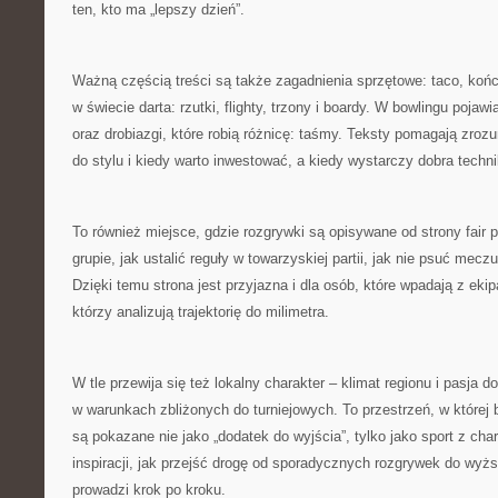
ten, kto ma „lepszy dzień”.
Ważną częścią treści są także zagadnienia sprzętowe: taco, końcó
w świecie darta: rzutki, flighty, trzony i boardy. W bowlingu pojawia
oraz drobiazgi, które robią różnicę: taśmy. Teksty pomagają zro
do stylu i kiedy warto inwestować, a kiedy wystarczy dobra techni
To również miejsce, gdzie rozgrywki są opisywane od strony fair
grupie, jak ustalić reguły w towarzyskiej partii, jak nie psuć mecz
Dzięki temu strona jest przyjazna i dla osób, które wpadają z ekipą
którzy analizują trajektorię do milimetra.
W tle przewija się też lokalny charakter – klimat regionu i pasja 
w warunkach zbliżonych do turniejowych. To przestrzeń, w której bi
są pokazane nie jako „dodatek do wyjścia”, tylko jako sport z cha
inspiracji, jak przejść drogę od sporadycznych rozgrywek do wyż
prowadzi krok po kroku.