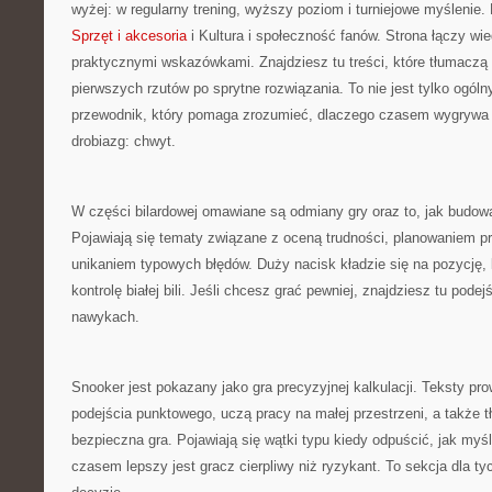
wyżej: w regularny trening, wyższy poziom i turniejowe myślenie
Sprzęt i akcesoria
i Kultura i społeczność fanów. Strona łączy w
praktycznymi wskazówkami. Znajdziesz tu treści, które tłumaczą
pierwszych rzutów po sprytne rozwiązania. To nie jest tylko ogól
przewodnik, który pomaga zrozumieć, dlaczego czasem wygrywa
drobiazg: chwyt.
W części bilardowej omawiane są odmiany gry oraz to, jak budowa
Pojawiają się tematy związane z oceną trudności, planowaniem pr
unikaniem typowych błędów. Duży nacisk kładzie się na pozycję, li
kontrolę białej bili. Jeśli chcesz grać pewniej, znajdziesz tu pode
nawykach.
Snooker jest pokazany jako gra precyzyjnej kalkulacji. Teksty p
podejścia punktowego, uczą pracy na małej przestrzeni, a także t
bezpieczna gra. Pojawiają się wątki typu kiedy odpuścić, jak myś
czasem lepszy jest gracz cierpliwy niż ryzykant. To sekcja dla tyc