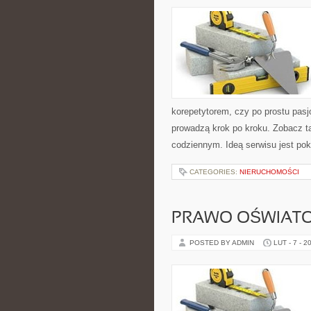
korepetytorem, czy po prostu pas
prowadzą krok po kroku. Zobacz t
codziennym. Ideą serwisu jest pok
CATEGORIES:
NIERUCHOMOŚCI
PRAWO OŚWIATO
POSTED BY ADMIN
LUT - 7 - 2