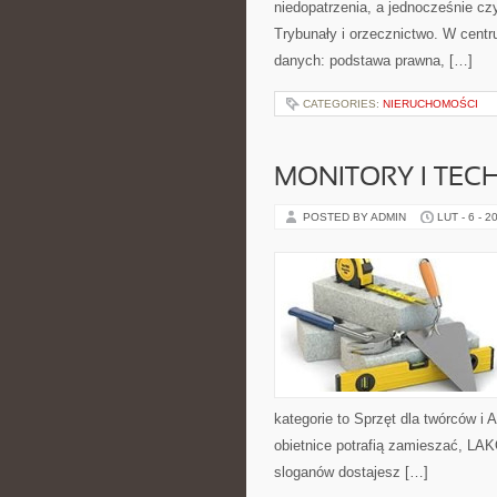
niedopatrzenia, a jednocześnie cz
Trybunały i orzecznictwo. W centr
danych: podstawa prawna, […]
CATEGORIES:
NIERUCHOMOŚCI
MONITORY I TEC
POSTED BY ADMIN
LUT - 6 - 2
kategorie to Sprzęt dla twórców i
obietnice potrafią zamieszać, LA
sloganów dostajesz […]