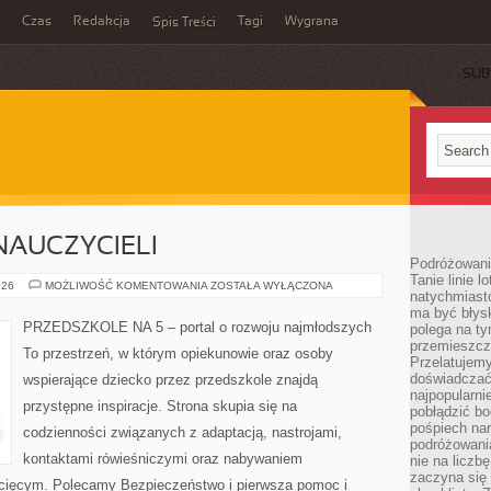
Czas
Redakcja
Tagi
Wygrana
Spis Treści
SUB
NAUCZYCIELI
Podróżowani
Tanie linie l
INSPIRACJE
026
MOŻLIWOŚĆ KOMENTOWANIA
ZOSTAŁA WYŁĄCZONA
natychmiast
DLA
NAUCZYCIELI
ma być błys
PRZEDSZKOLE NA 5 – portal o rozwoju najmłodszych
polega na ty
przemieszcz
To przestrzeń, w którym opiekunowie oraz osoby
Przelatujemy
doświadczać
wspierające dziecko przez przedszkole znajdą
najpopularn
przystępne inspiracje. Strona skupia się na
pobłądzić bo
pośpiech nar
codzienności związanych z adaptacją, nastrojami,
podróżowania
kontaktami rówieśniczymi oraz nabywaniem
nie na liczb
zaczyna się 
cięcym. Polecamy Bezpieczeństwo i pierwsza pomoc i