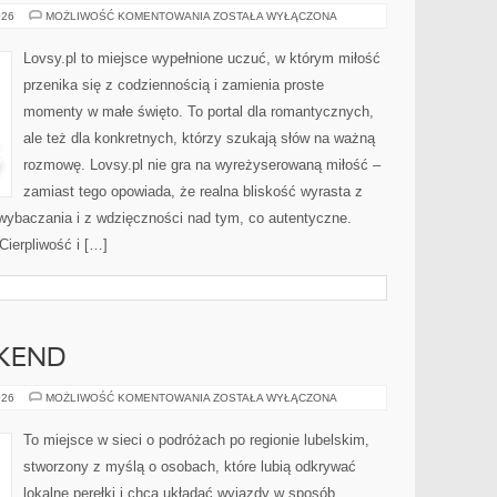
WDZIĘCZNOŚĆ
026
MOŻLIWOŚĆ KOMENTOWANIA
ZOSTAŁA WYŁĄCZONA
Lovsy.pl to miejsce wypełnione uczuć, w którym miłość
przenika się z codziennością i zamienia proste
momenty w małe święto. To portal dla romantycznych,
ale też dla konkretnych, którzy szukają słów na ważną
rozmowę. Lovsy.pl nie gra na wyreżyserowaną miłość –
zamiast tego opowiada, że realna bliskość wyrasta z
 wybaczania i z wdzięczności nad tym, co autentyczne.
Cierpliwość i […]
EKEND
MIEJSCA
026
MOŻLIWOŚĆ KOMENTOWANIA
ZOSTAŁA WYŁĄCZONA
NA
WEEKEND
To miejsce w sieci o podróżach po regionie lubelskim,
stworzony z myślą o osobach, które lubią odkrywać
lokalne perełki i chcą układać wyjazdy w sposób