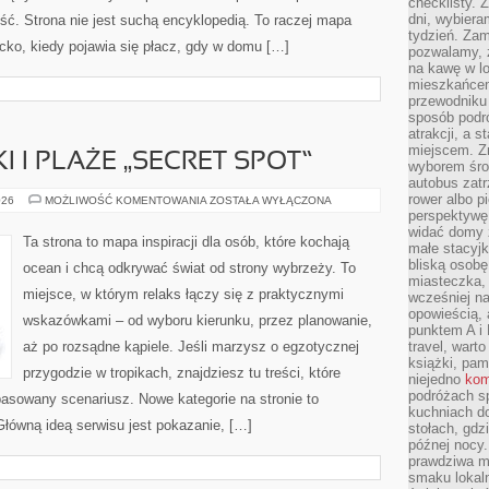
checklisty. 
dni, wybier
ość. Strona nie jest suchą encyklopedią. To raczej mapa
tydzień. Zam
cko, kiedy pojawia się płacz, gdy w domu […]
pozwalamy, ż
na kawę w lo
mieszkańcem,
przewodniku 
sposób podr
atrakcji, a 
miejscem. Z
 I PLAŻE „SECRET SPOT”
wyborem środ
autobus zat
rower albo p
UKRYTE
026
MOŻLIWOŚĆ KOMENTOWANIA
ZOSTAŁA WYŁĄCZONA
ZATOCZKI
perspektywę
I
widać domy 
PLAŻE
Ta strona to mapa inspiracji dla osób, które kochają
małe stacyjk
„SECRET
SPOT”
bliską osob
ocean i chcą odkrywać świat od strony wybrzeży. To
miasteczka,
miejsce, w którym relaks łączy się z praktycznymi
wcześniej na
opowieścią, 
wskazówkami – od wyboru kierunku, przez planowanie,
punktem A i 
aż po rozsądne kąpiele. Jeśli marzysz o egzotycznej
travel, warto
książki, pam
przygodzie w tropikach, znajdziesz tu treści, które
niejedno
kom
podróżach s
sowany scenariusz. Nowe kategorie na stronie to
kuchniach d
łówną ideą serwisu jest pokazanie, […]
stołach, gdz
późnej nocy.
prawdziwa ma
smaku lokal