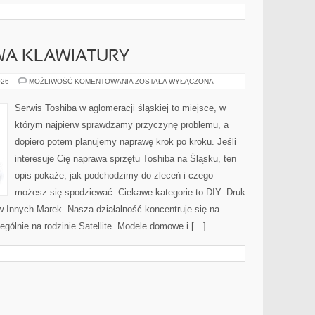
WA KLAWIATURY
SERWIS
026
MOŻLIWOŚĆ KOMENTOWANIA
ZOSTAŁA WYŁĄCZONA
I
NAPRAWA
KLAWIATURY
Serwis Toshiba w aglomeracji śląskiej to miejsce, w
którym najpierw sprawdzamy przyczynę problemu, a
dopiero potem planujemy naprawę krok po kroku. Jeśli
interesuje Cię naprawa sprzętu Toshiba na Śląsku, ten
opis pokaże, jak podchodzimy do zleceń i czego
możesz się spodziewać. Ciekawe kategorie to DIY: Druk
 Innych Marek. Nasza działalność koncentruje się na
gólnie na rodzinie Satellite. Modele domowe i […]