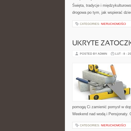
Święta, tradycje i międzykulturow
drogowa po tym, jak wspierać dzie
CATEGORIES:
NIERUCHOMOŚCI
UKRYTE ZATOCZKI
POSTED BY ADMIN
LUT - 8 - 2
pomogą Ci zamienić pomysł w dopa
Weekend nad wodą i Pensjonaty. G
CATEGORIES:
NIERUCHOMOŚCI