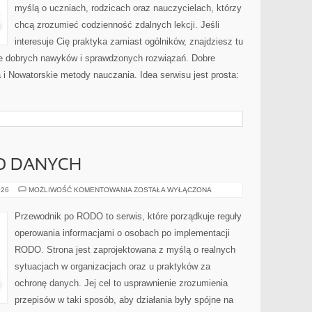
myślą o uczniach, rodzicach oraz nauczycielach, którzy
chcą zrozumieć codzienność zdalnych lekcji. Jeśli
interesuje Cię praktyka zamiast ogólników, znajdziesz tu
nie dobrych nawyków i sprawdzonych rozwiązań. Dobre
a i Nowatorskie metody nauczania. Idea serwisu jest prosta:
O DANYCH
BEZPIECZEŃSTWO
026
MOŻLIWOŚĆ KOMENTOWANIA
ZOSTAŁA WYŁĄCZONA
DANYCH
Przewodnik po RODO to serwis, które porządkuje reguły
operowania informacjami o osobach po implementacji
RODO. Strona jest zaprojektowana z myślą o realnych
sytuacjach w organizacjach oraz u praktyków za
ochronę danych. Jej cel to usprawnienie zrozumienia
przepisów w taki sposób, aby działania były spójne na