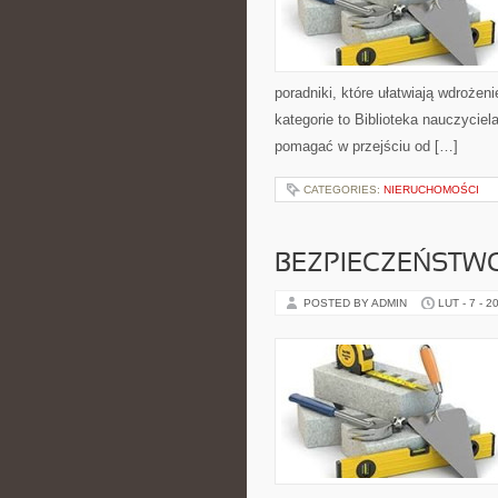
poradniki, które ułatwiają wdroże
kategorie to Biblioteka nauczyciel
pomagać w przejściu od […]
CATEGORIES:
NIERUCHOMOŚCI
BEZPIECZEŃSTW
POSTED BY ADMIN
LUT - 7 - 2