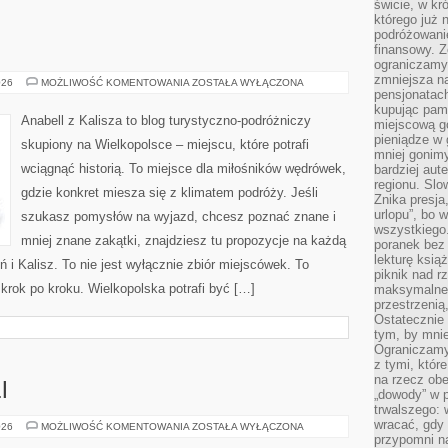
świcie, w kr
którego już 
podróżowani
finansowy. Z
ograniczamy 
zmniejsza n
POZNAŃ
026
MOŻLIWOŚĆ KOMENTOWANIA
ZOSTAŁA WYŁĄCZONA
pensjonatach
kupując pami
Anabell z Kalisza to blog turystyczno-podróżniczy
miejscową g
pieniądze w 
skupiony na Wielkopolsce – miejscu, które potrafi
mniej gonimy
wciągnąć historią. To miejsce dla miłośników wędrówek,
bardziej aut
regionu. Slo
gdzie konkret miesza się z klimatem podróży. Jeśli
Znika presja
urlopu”, bo
szukasz pomysłów na wyjazd, chcesz poznać znane i
wszystkiego
mniej znane zakątki, znajdziesz tu propozycje na każdą
poranek bez
lekturę ksią
 i Kalisz. To nie jest wyłącznie zbiór miejscówek. To
piknik nad r
krok po kroku. Wielkopolska potrafi być […]
maksymalneg
przestrzenią
Ostatecznie
tym, by mni
Ograniczamy 
z tymi, któ
na rzecz obe
I
„dowody” w 
trwalszego: 
wracać, gdy 
DLA
026
MOŻLIWOŚĆ KOMENTOWANIA
ZOSTAŁA WYŁĄCZONA
NAUCZYCIELI
przypomni na