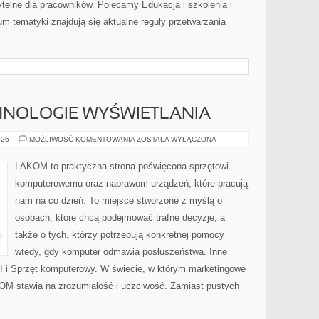
ytelne dla pracowników. Polecamy Edukacja i szkolenia i
um tematyki znajdują się aktualne reguły przetwarzania
HNOLOGIE WYŚWIETLANIA
MONITORY
026
MOŻLIWOŚĆ KOMENTOWANIA
ZOSTAŁA WYŁĄCZONA
I
TECHNOLOGIE
WYŚWIETLANIA
LAKOM to praktyczna strona poświęcona sprzętowi
komputerowemu oraz naprawom urządzeń, które pracują
nam na co dzień. To miejsce stworzone z myślą o
osobach, które chcą podejmować trafne decyzje, a
także o tych, którzy potrzebują konkretnej pomocy
wtedy, gdy komputer odmawia posłuszeństwa. Inne
 AI i Sprzęt komputerowy. W świecie, w którym marketingowe
KOM stawia na zrozumiałość i uczciwość. Zamiast pustych