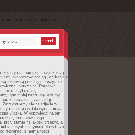
SCRIBE
FACEBOOK
TWITTER
e kojarzy nam się dziś z szybkością.
otnicze, ekspresowe pociągi, aplikacje z
ową rezerwacją noclegu – wszystko
kawiczne i optymalne. Paradoks
m, że im szybciej się
amy, tym mniej naprawdę widzimy.
 nad krajobrazami, zamiast je
. Zatrzymujemy się na zdjęcie w
iejszym punkcie widokowym, zamiast
czną uliczką. W odpowiedzi na ten
odził się trend powolnego
, który stawia na jakość przeżyć, a
ę odhaczonych destynacji. Slow travel
od rezygnacji z mentalności