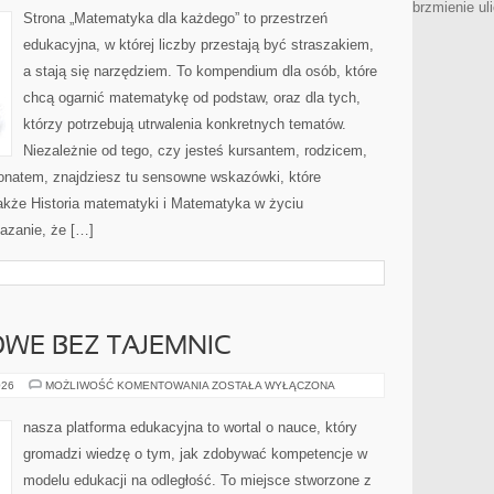
brzmienie ul
Strona „Matematyka dla każdego” to przestrzeń
edukacyjna, w której liczby przestają być straszakiem,
a stają się narzędziem. To kompendium dla osób, które
chcą ogarnić matematykę od podstaw, oraz dla tych,
którzy potrzebują utrwalenia konkretnych tematów.
Niezależnie od tego, czy jesteś kursantem, rodzicem,
jonatem, znajdziesz tu sensowne wskazówki, które
akże Historia matematyki i Matematyka w życiu
azanie, że […]
WE BEZ TAJEMNIC
PRAWO
026
MOŻLIWOŚĆ KOMENTOWANIA
ZOSTAŁA WYŁĄCZONA
OŚWIATOWE
BEZ
TAJEMNIC
nasza platforma edukacyjna to wortal o nauce, który
gromadzi wiedzę o tym, jak zdobywać kompetencje w
modelu edukacji na odległość. To miejsce stworzone z