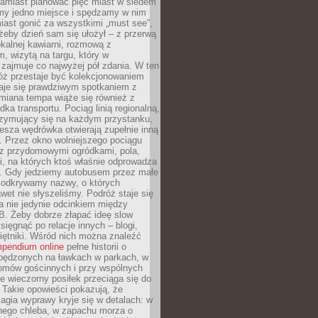
Zamiast planować pięć miast w siedem
amy jedno miejsce i spędzamy w nim
iast gonić za wszystkimi „must see”,
eby dzień sam się ułożył – z przerwą
kalnej kawiarni, rozmową z
 wizytą na targu, który w
zajmuje co najwyżej pół zdania. W ten
óż przestaje być kolekcjonowaniem
staje się prawdziwym spotkaniem z
miana tempa wiąże się również z
ka transportu. Pociąg linią regionalną,
rzymujący się na każdym przystanku,
iesza wędrówka otwierają zupełnie inną
. Przez okno wolniejszego pociągu
z przydomowymi ogródkami, pola,
i, na których ktoś właśnie odprowadza
ę. Gdy jedziemy autobusem przez małe
 odkrywamy nazwy, o których
wet nie słyszeliśmy. Podróż staje się
a nie jedynie odcinkiem między
B. Żeby dobrze złapać ideę slow
 sięgnąć po relacje innych – blogi,
iętniki. Wśród nich można znaleźć
pendium online
pełne historii o
pędzonych na ławkach w parkach, w
omów gościnnych i przy wspólnych
ie wieczorny posiłek przeciąga się do
 Takie opowieści pokazują, że
gia wyprawy kryje się w detalach: w
nego chleba, w zapachu morza o