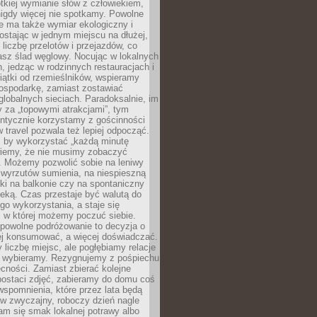
ótkiej wymianie słów z człowiekiem,
nigdy więcej nie spotkamy. Powolne
e ma także wymiar ekologiczny i
ostając w jednym miejscu na dłużej,
liczbę przelotów i przejazdów, co
asz ślad węglowy. Nocując w lokalnych
, jedząc w rodzinnych restauracjach i
ątki od rzemieślników, wspieramy
ospodarkę, zamiast zostawiać
globalnych sieciach. Paradoksalnie, im
 za „topowymi atrakcjami”, tym
entycznie korzystamy z gościnności
w travel pozwala też lepiej odpocząć.
, by wykorzystać „każdą minutę
 wiemy, że nie musimy zobaczyć
. Możemy pozwolić sobie na leniwy
 wyrzutów sumienia, na niespieszną
żki na balkonie czy na spontaniczny
zeką. Czas przestaje być walutą do
o wykorzystania, a staje się
, w której możemy poczuć siebie.
 powolne podróżowanie to decyzja o
ej konsumować, a więcej doświadczać.
liczbę miejsc, ale pogłębiamy relacje
re wybieramy. Rezygnujemy z pośpiechu
cności. Zamiast zbierać kolejne
postaci zdjęć, zabieramy do domu coś
wspomnienia, które przez lata będą
w zwyczajny, roboczy dzień nagle
m się smak lokalnej potrawy albo