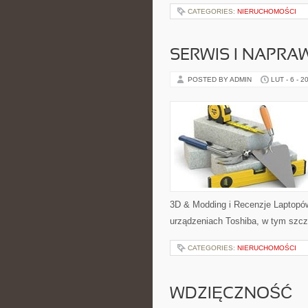
CATEGORIES:
NIERUCHOMOŚCI
SERWIS I NAPRA
POSTED BY ADMIN
LUT - 6 - 2
3D & Modding i Recenzje Laptopów
urządzeniach Toshiba, w tym szcze
CATEGORIES:
NIERUCHOMOŚCI
WDZIĘCZNOŚĆ