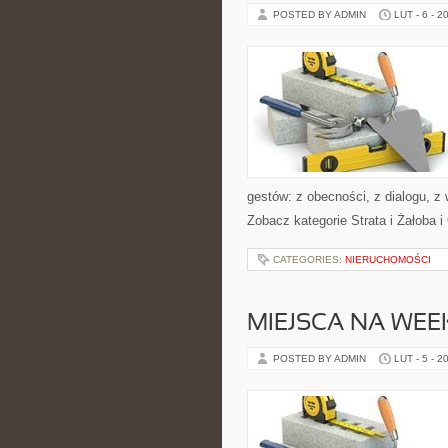
POSTED BY ADMIN
LUT - 6 - 2
gestów: z obecności, z dialogu, z
Zobacz kategorie Strata i Żałoba i 
CATEGORIES:
NIERUCHOMOŚCI
MIEJSCA NA WE
POSTED BY ADMIN
LUT - 5 - 2