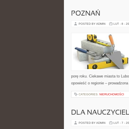
POZNAŃ
POSTED BY ADMIN
LUT - 8 - 2
porę roku. Ciekawe miasta to Luboń
opowieść o regionie – prowadzona 
CATEGORIES:
NIERUCHOMOŚCI
DLA NAUCZYCIEL
POSTED BY ADMIN
LUT - 7 - 2