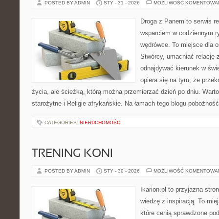
POSTED BY ADMIN
STY - 31 - 2026
MOŻLIWOŚĆ KOMENTOWA
Droga z Panem to serwis rel
wsparciem w codziennym r
wędrówce. To miejsce dla o
Stwórcy, umacniać relację 
odnajdywać kierunek w świe
opiera się na tym, że przek
życia, ale ścieżką, którą można przemierzać dzień po dniu. Warto
starożytne i Religie afrykańskie. Na łamach tego blogu pobożnoś
CATEGORIES:
NIERUCHOMOŚCI
TRENING KONI
POSTED BY ADMIN
STY - 30 - 2026
MOŻLIWOŚĆ KOMENTOWA
Ikarion.pl to przyjazna stro
wiedzę z inspiracją. To mie
które cenią sprawdzone pod