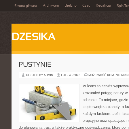
Archiwum
Bielsko
Czas
Redakcja
Strona główna
Spis Tre
DZESIKA
PUSTYNIE
POSTED BY ADMIN
LUT - 4 - 2026
MOŻLIWOŚĆ KOMENTOWAN
Vulcans to serwis wyprawow
zrozumieć potęgę natury w je
odsłonie. To miejsce, gdzie 
cieple wnętrza planety, a kr
każdym krokiem. Jeśli fasc
erupcyjne oraz spadające n
do planowania tras, a także praktyczne doświadczenia, które po