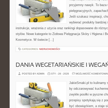
przyjemny nawyk. To baza 
pielęgnacyjnych, zapachach
Jeśli szukasz inspiracji, ch
wybierać produkty bardziej 
instrukcje, wrażenia z użycia oraz rankingi dopasowane do różnyc
stylów. Nowe kategorie to Ziołowa Pielęgnacja Skóry i Higiena i 
Kosmetyce. W świecie […]
CATEGORIES:
NIERUCHOMOŚCI
DANIA WEGETARIAŃSKIE I WEGA
POSTED BY ADMIN
STY - 28 - 2026
MOŻLIWOŚĆ KOMENTOWA
JakieSmaki.pl to kulinarny s
by odczarowywać kuchenne
zwykłe posiłki w pyszne chw
przepisy spotykają się z po
być obowiązkiem, a staje si