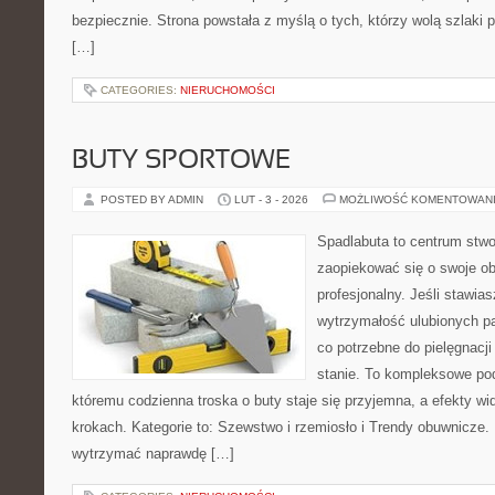
bezpiecznie. Strona powstała z myślą o tych, którzy wolą szlaki
[…]
CATEGORIES:
NIERUCHOMOŚCI
BUTY SPORTOWE
POSTED BY ADMIN
LUT - 3 - 2026
MOŻLIWOŚĆ KOMENTOWAN
Spadlabuta to centrum stwo
zaopiekować się o swoje o
profesjonalny. Jeśli stawias
wytrzymałość ulubionych pa
co potrzebne do pielęgnacj
stanie. To kompleksowe pod
któremu codzienna troska o buty staje się przyjemna, a efekty wi
krokach. Kategorie to: Szewstwo i rzemiosło i Trendy obuwnicze. 
wytrzymać naprawdę […]