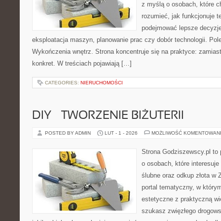
z myślą o osobach, które c
rozumieć, jak funkcjonuje te
podejmować lepsze decyzje
eksploatacja maszyn, planowanie prac czy dobór technologii. Pole
Wykończenia wnętrz. Strona koncentruje się na praktyce: zamias
konkret. W treściach pojawiają […]
CATEGORIES:
NIERUCHOMOŚCI
DIY – TWORZENIE BIŻUTERII
POSTED BY ADMIN
LUT - 1 - 2026
MOŻLIWOŚĆ KOMENTOWAN
Strona Godziszewscy.pl to 
o osobach, które interesuje
ślubne oraz odkup złota w 
portal tematyczny, w który
estetyczne z praktyczną w
szukasz zwięzłego drogow