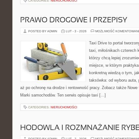
CATEGORIES:
NIERUCHOMOŚCI
PRAWO DROGOWE I PRZEPISY
POSTED BY ADMIN
LUT - 3 - 2026
MOŻLIWOŚĆ KOMENTOWAN
Taxi Drive to portal tworz
taxi, miłośnikach czterech 
którzy chcą lepiej zrozumie
miejsce, w którym praktyka 
konkretną wiedzą o tym, ja
taksówka: od wyboru auta, 
aż po ochronę na drodze i rentowność pracy. Zobacz także Nowe t
Marki samochodów. Ten serwis opisuje taxi […]
CATEGORIES:
NIERUCHOMOŚCI
HODOWLA I ROZMNAŻANIE RYB
POSTED BY ADMIN
LUT - 2 - 2026
MOŻLIWOŚĆ KOMENTOWAN