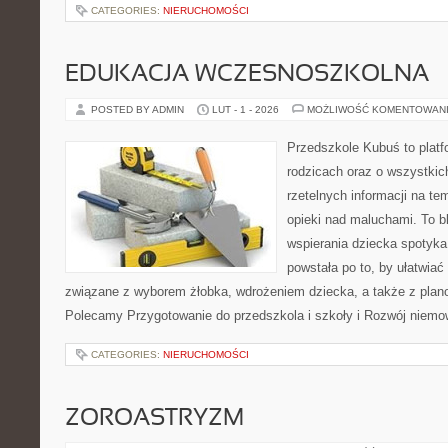
CATEGORIES:
NIERUCHOMOŚCI
EDUKACJA WCZESNOSZKOLNA
POSTED BY ADMIN
LUT - 1 - 2026
MOŻLIWOŚĆ KOMENTOWAN
Przedszkole Kubuś to plat
rodzicach oraz o wszystkic
rzetelnych informacji na te
opieki nad maluchami. To b
wspierania dziecka spotyka
powstała po to, by ułatwiać
związane z wyborem żłobka, wdrożeniem dziecka, a także z plano
Polecamy Przygotowanie do przedszkola i szkoły i Rozwój niemo
CATEGORIES:
NIERUCHOMOŚCI
ZOROASTRYZM