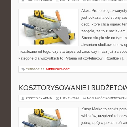
Akwa-Pro to blog akwaryst
jest pokazana od strony cod
osób, które chcą ogarąć te
zadęcia, za to z naciskiem 
Strona skupia się na tym, 
akwarium słodkowodne w s
niezależnie od tego, czy startujesz od zera, czy masz już za so
kategorie dla wszystkich to Pytania od czytelników i Rzadkie i […
CATEGORIES:
NIERUCHOMOŚCI
KOSZTORYSOWANIE I BUDŻETO
POSTED BY ADMIN
LUT - 2 - 2026
MOŻLIWOŚĆ KOMENTOWAN
Kursy Marko to serwis pora
widlaków, urządzeń roboczy
jedną, spójną przestrzeń w