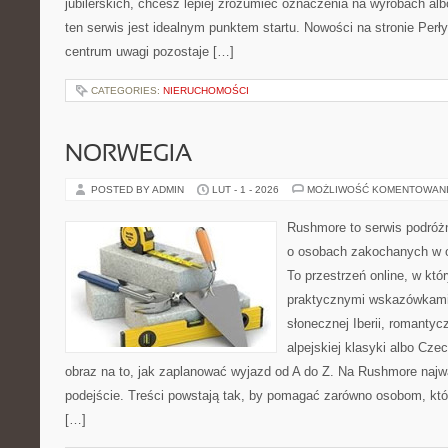
jubilerskich, chcesz lepiej zrozumieć oznaczenia na wyrobach albo
ten serwis jest idealnym punktem startu. Nowości na stronie Perły 
centrum uwagi pozostaje […]
CATEGORIES:
NIERUCHOMOŚCI
NORWEGIA
POSTED BY ADMIN
LUT - 1 - 2026
MOŻLIWOŚĆ KOMENTOWAN
Rushmore to serwis podróżn
o osobach zakochanych w 
To przestrzeń online, w któr
praktycznymi wskazówkami.
słonecznej Iberii, romantyc
alpejskiej klasyki albo Cze
obraz na to, jak zaplanować wyjazd od A do Z. Na Rushmore najw
podejście. Treści powstają tak, by pomagać zarówno osobom, któ
[…]