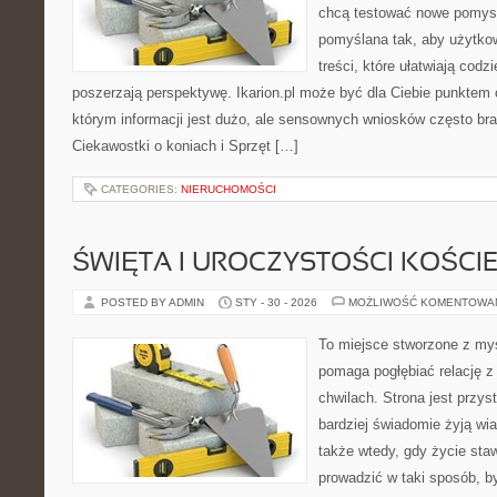
chcą testować nowe pomysł
pomyślana tak, aby użytkow
treści, które ułatwiają codz
poszerzają perspektywę. Ikarion.pl może być dla Ciebie punktem 
którym informacji jest dużo, ale sensownych wniosków często bra
Ciekawostki o koniach i Sprzęt […]
CATEGORIES:
NIERUCHOMOŚCI
ŚWIĘTA I UROCZYSTOŚCI KOŚCI
POSTED BY ADMIN
STY - 30 - 2026
MOŻLIWOŚĆ KOMENTOWA
To miejsce stworzone z myś
pomaga pogłębiać relację 
chwilach. Strona jest przys
bardziej świadomie żyją wiar
także wtedy, gdy życie stawi
prowadzić w taki sposób, b