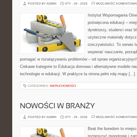
POSTED BY ADMIN
STY - 29 - 2026
MOŻLIWOŚĆ KOMENTOWA
Instytut Wspomagania Oświa
poświęcona edukacji – mie
dyrektorzy, studenci oraz 
użyteczne materiały dotyc
rzeczywistości. To serwis 
wspierać nauczanie, porzą
pomagać w rozwiązywaniu problemów – od spraw organizacyjnych
Ciekawe kategorie to Edukacja domowa i alternatywne modele n
technologie w edukacji. W praktyce ta strona pełni rolę mapy […]
CATEGORIES:
NIERUCHOMOŚCI
NOWOŚCI W BRANŻY
POSTED BY ADMIN
STY - 28 - 2026
MOŻLIWOŚĆ KOMENTOWA
Beat the boredom to miejsc
rozproszyć monotonię i zam