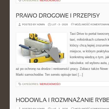
CATEGORIES:
NIERUCHOMOŚCI
PRAWO DROGOWE I PRZEPISY
POSTED BY ADMIN
LUT - 3 - 2026
MOŻLIWOŚĆ KOMENTOWAN
Taxi Drive to portal tworz
taxi, miłośnikach czterech 
którzy chcą lepiej zrozumie
miejsce, w którym praktyka 
konkretną wiedzą o tym, ja
taksówka: od wyboru auta, 
aż po ochronę na drodze i rentowność pracy. Zobacz także Nowe t
Marki samochodów. Ten serwis opisuje taxi […]
CATEGORIES:
NIERUCHOMOŚCI
HODOWLA I ROZMNAŻANIE RYB
POSTED BY ADMIN
LUT - 2 - 2026
MOŻLIWOŚĆ KOMENTOWAN