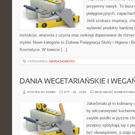
przyjemny nawyk. To baza 
pielęgnacyjnych, zapachach
Jeśli szukasz inspiracji, ch
wybierać produkty bardziej 
instrukcje, wrażenia z użycia oraz rankingi dopasowane do różnyc
stylów. Nowe kategorie to Ziołowa Pielęgnacja Skóry i Higiena i 
Kosmetyce. W świecie […]
CATEGORIES:
NIERUCHOMOŚCI
DANIA WEGETARIAŃSKIE I WEGA
POSTED BY ADMIN
STY - 28 - 2026
MOŻLIWOŚĆ KOMENTOWA
JakieSmaki.pl to kulinarny s
by odczarowywać kuchenne
zwykłe posiłki w pyszne chw
przepisy spotykają się z po
być obowiązkiem, a staje si