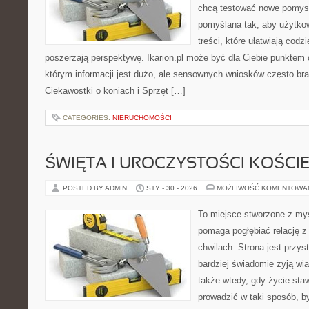
chcą testować nowe pomysł
pomyślana tak, aby użytkow
treści, które ułatwiają codz
poszerzają perspektywę. Ikarion.pl może być dla Ciebie punktem 
którym informacji jest dużo, ale sensownych wniosków często bra
Ciekawostki o koniach i Sprzęt […]
CATEGORIES:
NIERUCHOMOŚCI
ŚWIĘTA I UROCZYSTOŚCI KOŚCI
POSTED BY ADMIN
STY - 30 - 2026
MOŻLIWOŚĆ KOMENTOWA
To miejsce stworzone z myś
pomaga pogłębiać relację 
chwilach. Strona jest przys
bardziej świadomie żyją wiar
także wtedy, gdy życie stawi
prowadzić w taki sposób, b