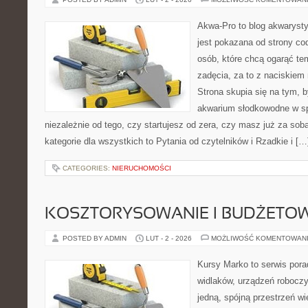
Akwa-Pro to blog akwaryst
jest pokazana od strony cod
osób, które chcą ogarąć te
zadęcia, za to z naciskiem 
Strona skupia się na tym, 
akwarium słodkowodne w s
niezależnie od tego, czy startujesz od zera, czy masz już za so
kategorie dla wszystkich to Pytania od czytelników i Rzadkie i […
CATEGORIES:
NIERUCHOMOŚCI
KOSZTORYSOWANIE I BUDŻETO
POSTED BY ADMIN
LUT - 2 - 2026
MOŻLIWOŚĆ KOMENTOWAN
Kursy Marko to serwis pora
widlaków, urządzeń roboczy
jedną, spójną przestrzeń w