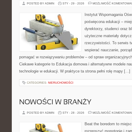
POSTED BY ADMIN
STY - 29 - 2026
MOŻLIWOŚĆ KOMENTOWA
Instytut Wspomagania Oświa
poświęcona edukacji – mie
dyrektorzy, studenci oraz 
użyteczne materiały dotyc
rzeczywistości. To serwis 
wspierać nauczanie, porzą
pomagać w rozwiązywaniu problemów – od spraw organizacyjnych
Ciekawe kategorie to Edukacja domowa i alternatywne modele n
technologie w edukacji. W praktyce ta strona pełni rolę mapy […]
CATEGORIES:
NIERUCHOMOŚCI
NOWOŚCI W BRANŻY
POSTED BY ADMIN
STY - 28 - 2026
MOŻLIWOŚĆ KOMENTOWA
Beat the boredom to miejsc
rozproszyć monotonię i zam