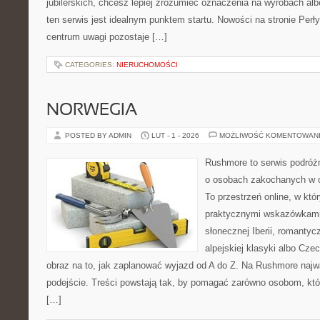
jubilerskich, chcesz lepiej zrozumieć oznaczenia na wyrobach albo
ten serwis jest idealnym punktem startu. Nowości na stronie Perły 
centrum uwagi pozostaje […]
CATEGORIES:
NIERUCHOMOŚCI
NORWEGIA
POSTED BY ADMIN
LUT - 1 - 2026
MOŻLIWOŚĆ KOMENTOWAN
Rushmore to serwis podróżn
o osobach zakochanych w 
To przestrzeń online, w któr
praktycznymi wskazówkami.
słonecznej Iberii, romantyc
alpejskiej klasyki albo Cze
obraz na to, jak zaplanować wyjazd od A do Z. Na Rushmore najw
podejście. Treści powstają tak, by pomagać zarówno osobom, któ
[…]