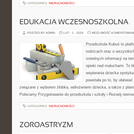
CATEGORIES:
NIERUCHOMOŚCI
EDUKACJA WCZESNOSZKOLNA
POSTED BY ADMIN
LUT - 1 - 2026
MOŻLIWOŚĆ KOMENTOWAN
Przedszkole Kubuś to plat
rodzicach oraz o wszystkic
rzetelnych informacji na te
opieki nad maluchami. To b
wspierania dziecka spotyka
powstała po to, by ułatwiać
związane z wyborem żłobka, wdrożeniem dziecka, a także z plano
Polecamy Przygotowanie do przedszkola i szkoły i Rozwój niemo
CATEGORIES:
NIERUCHOMOŚCI
ZOROASTRYZM