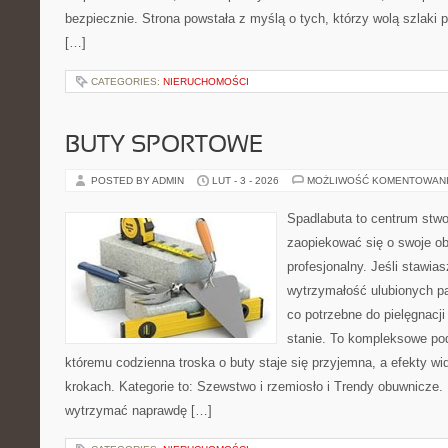
bezpiecznie. Strona powstała z myślą o tych, którzy wolą szlaki
[…]
CATEGORIES:
NIERUCHOMOŚCI
BUTY SPORTOWE
POSTED BY ADMIN
LUT - 3 - 2026
MOŻLIWOŚĆ KOMENTOWAN
Spadlabuta to centrum stwo
zaopiekować się o swoje o
profesjonalny. Jeśli stawias
wytrzymałość ulubionych pa
co potrzebne do pielęgnacj
stanie. To kompleksowe pod
któremu codzienna troska o buty staje się przyjemna, a efekty wi
krokach. Kategorie to: Szewstwo i rzemiosło i Trendy obuwnicze. 
wytrzymać naprawdę […]