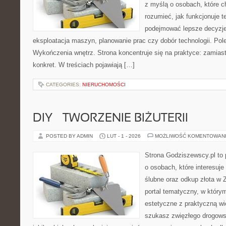
z myślą o osobach, które c
rozumieć, jak funkcjonuje te
podejmować lepsze decyzje
eksploatacja maszyn, planowanie prac czy dobór technologii. Pole
Wykończenia wnętrz. Strona koncentruje się na praktyce: zamias
konkret. W treściach pojawiają […]
CATEGORIES:
NIERUCHOMOŚCI
DIY – TWORZENIE BIŻUTERII
POSTED BY ADMIN
LUT - 1 - 2026
MOŻLIWOŚĆ KOMENTOWAN
Strona Godziszewscy.pl to 
o osobach, które interesuje
ślubne oraz odkup złota w 
portal tematyczny, w który
estetyczne z praktyczną w
szukasz zwięzłego drogow