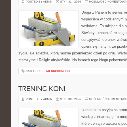
POSTED BY ADMIN
STY - 31 - 2026
MOŻLIWOŚĆ KOMENTOWA
Droga z Panem to serwis rel
wsparciem w codziennym r
wędrówce. To miejsce dla o
Stwórcy, umacniać relację 
odnajdywać kierunek w świe
opiera się na tym, że przek
życia, ale ścieżką, którą można przemierzać dzień po dniu. Warto
starożytne i Religie afrykańskie. Na łamach tego blogu pobożnoś
CATEGORIES:
NIERUCHOMOŚCI
TRENING KONI
POSTED BY ADMIN
STY - 30 - 2026
MOŻLIWOŚĆ KOMENTOWA
Ikarion.pl to przyjazna stro
wiedzę z inspiracją. To mie
które cenią sprawdzone pod