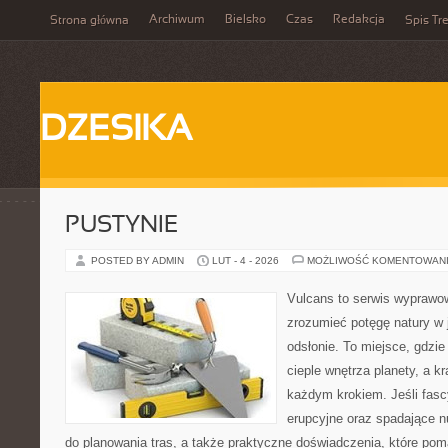
Archiwum
Bielsko
Czas
Redakcja
Strona główna
Spis Tre
DZESIKA
PUSTYNIE
POSTED BY ADMIN
LUT - 4 - 2026
MOŻLIWOŚĆ KOMENTOWAN
Vulcans to serwis wyprawow
zrozumieć potęgę natury w je
odsłonie. To miejsce, gdzie 
cieple wnętrza planety, a kr
każdym krokiem. Jeśli fasc
erupcyjne oraz spadające n
do planowania tras, a także praktyczne doświadczenia, które po