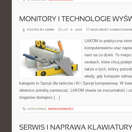
MONITORY I TECHNOLOGIE WYŚ
POSTED BY ADMIN
LUT - 6 - 2026
MOŻLIWOŚĆ KOMENTOWAN
LAKOM to praktyczna stron
komputerowemu oraz napraw
nam na co dzień. To miejsc
osobach, które chcą podejm
także o tych, którzy potrz
wtedy, gdy komputer odmaw
kategorie to Sprzęt dla twórców i AI i Sprzęt komputerowy. W św
obietnice potrafią zamieszać, LAKOM stawia na zrozumiałość i u
sloganów dostajesz […]
CATEGORIES:
NIERUCHOMOŚCI
SERWIS I NAPRAWA KLAWIATUR