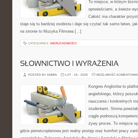
To miejsce, w którym brzmi
opowieściami, a świeże wyd
Całość ma charakter przys
staje się tu bardziej osobista i daje się czytać tak samo łatwo, ja
na stronie to Muzyka Filmowa […]
CATEGORIES:
NIERUCHOMOŚCI
SŁOWNICTWO I WYRAŻENIA
POSTED BY ADMIN
LUT - 19 - 2026
MOŻLIWOŚĆ KOMENTOWA
Kongres Anglistów to platfo
angielskiego, którzy poszu
nauczania i konkretnych ro
studentami. Strona powstał
ciągle podnoszą kompetencj
żywy proces. To miejsce spo
gdzie pierwszoplanowa jest realny postęp oraz komfort pracy zarów