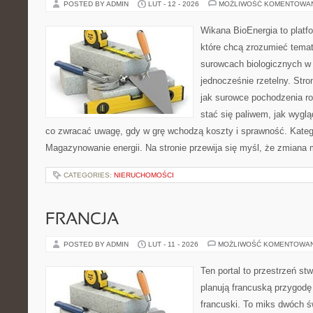
POSTED BY ADMIN
LUT - 12 - 2026
MOŻLIWOŚĆ KOMENTOWA
Wikana BioEnergia to platf
które chcą zrozumieć temat 
surowcach biologicznych w
jednocześnie rzetelny. Str
jak surowce pochodzenia r
stać się paliwem, jak wygl
co zwracać uwagę, gdy w grę wchodzą koszty i sprawność. Kategor
Magazynowanie energii. Na stronie przewija się myśl, że zmiana
CATEGORIES:
NIERUCHOMOŚCI
FRANCJA
POSTED BY ADMIN
LUT - 11 - 2026
MOŻLIWOŚĆ KOMENTOWA
Ten portal to przestrzeń st
planują francuską przygodę 
francuski. To miks dwóch ś