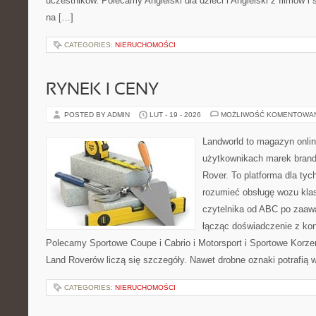
uczestników. Polecamy Angielski dla dzieci i Angielski z filmów i se
na […]
CATEGORIES:
NIERUCHOMOŚCI
RYNEK I CENY
POSTED BY ADMIN
LUT - 19 - 2026
MOŻLIWOŚĆ KOMENTOWA
Landworld to magazyn onli
użytkownikach marek brand
Rover. To platforma dla tych
rozumieć obsługę wozu kla
czytelnika od ABC po zaaw
łącząc doświadczenie z kon
Polecamy Sportowe Coupe i Cabrio i Motorsport i Sportowe Korzen
Land Roverów liczą się szczegóły. Nawet drobne oznaki potrafią
CATEGORIES:
NIERUCHOMOŚCI