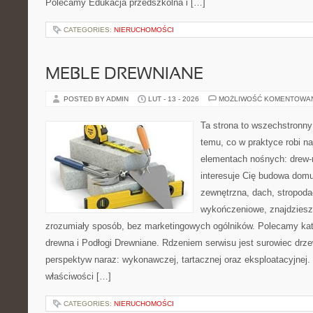
Polecamy Edukacja przedszkolna i […]
CATEGORIES:
NIERUCHOMOŚCI
MEBLE DREWNIANE
POSTED BY ADMIN
LUT - 13 - 2026
MOŻLIWOŚĆ KOMENTOWA
Ta strona to wszechstronn
temu, co w praktyce robi n
elementach nośnych: drew-
interesuje Cię budowa domu
zewnętrzna, dach, stropoda
wykończeniowe, znajdziesz
zrozumiały sposób, bez marketingowych ogólników. Polecamy kat
drewna i Podłogi Drewniane. Rdzeniem serwisu jest surowiec drze
perspektyw naraz: wykonawczej, tartacznej oraz eksploatacyjnej
właściwości […]
CATEGORIES:
NIERUCHOMOŚCI