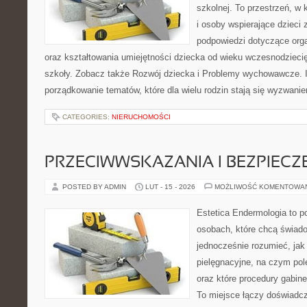
szkolnej. To przestrzeń, w
i osoby wspierające dzieci 
podpowiedzi dotyczące org
oraz kształtowania umiejętności dziecka od wieku wczesnodzieci
szkoły. Zobacz także Rozwój dziecka i Problemy wychowawcze. I
porządkowanie tematów, które dla wielu rodzin stają się wyzwani
CATEGORIES:
NIERUCHOMOŚCI
PRZECIWWSKAZANIA I BEZPIEC
POSTED BY ADMIN
LUT - 15 - 2026
MOŻLIWOŚĆ KOMENTOWA
Estetica Endermologia to p
osobach, które chcą świado
jednocześnie rozumieć, jak 
pielęgnacyjne, na czym po
oraz które procedury gabine
To miejsce łączy doświadcz