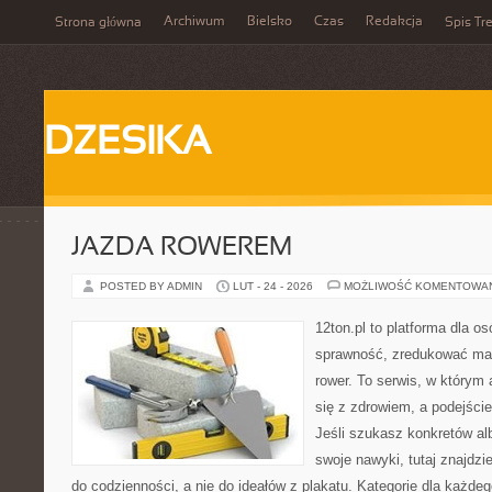
Archiwum
Bielsko
Czas
Redakcja
Strona główna
Spis Tre
DZESIKA
JAZDA ROWEREM
POSTED BY ADMIN
LUT - 24 - 2026
MOŻLIWOŚĆ KOMENTOWA
12ton.pl to platforma dla o
sprawność, zredukować mas
rower. To serwis, w którym
się z zdrowiem, a podejście
Jeśli szukasz konkretów a
swoje nawyki, tutaj znajdz
do codzienności, a nie do ideałów z plakatu. Kategorie dla każde