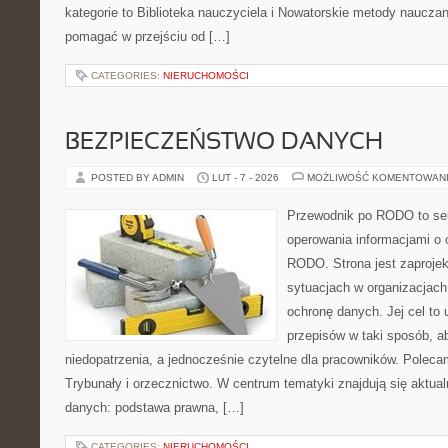
kategorie to Biblioteka nauczyciela i Nowatorskie metody nauczani
pomagać w przejściu od […]
CATEGORIES:
NIERUCHOMOŚCI
BEZPIECZEŃSTWO DANYCH
POSTED BY ADMIN
LUT - 7 - 2026
MOŻLIWOŚĆ KOMENTOWAN
Przewodnik po RODO to serw
operowania informacjami o 
RODO. Strona jest zaproje
sytuacjach w organizacjach
ochronę danych. Jej cel to
przepisów w taki sposób, ab
niedopatrzenia, a jednocześnie czytelne dla pracowników. Poleca
Trybunały i orzecznictwo. W centrum tematyki znajdują się aktual
danych: podstawa prawna, […]
CATEGORIES:
NIERUCHOMOŚCI