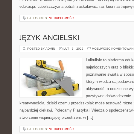
edukacja. Lubelszczyzna potrafi zaskakiwać: raz kusi nastrojowy
CATEGORIES:
NIERUCHOMOŚCI
JĘZYK ANGIELSKI
POSTED BY ADMIN
LUT - 5 - 2026
MOŻLIWOŚĆ KOMENTOWAN
Lulitulisie to platforma ed
najmłodszych oraz o bliski
poznawanie świata w sposó
którym wiedza są podawane
aktywność, a codzienne wy
pozytywne doświadczenie. S
kreatywnością, dzięki czemu przedszkolak może testować różne śc
najbardziej ciekawi. Polecamy Plastyka i Wiedza o społeczeństw
stworzenie wspierającej przestrzeni, w […]
CATEGORIES:
NIERUCHOMOŚCI