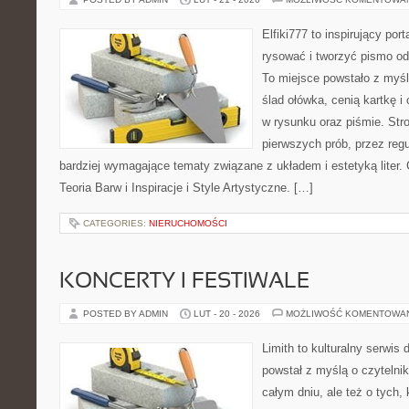
Elfiki777 to inspirujący por
rysować i tworzyć pismo o
To miejsce powstało z myśl
ślad ołówka, cenią kartkę 
w rysunku oraz piśmie. Str
pierwszych prób, przez regu
bardziej wymagające tematy związane z układem i estetyką liter. C
Teoria Barw i Inspiracje i Style Artystyczne. […]
CATEGORIES:
NIERUCHOMOŚCI
KONCERTY I FESTIWALE
POSTED BY ADMIN
LUT - 20 - 2026
MOŻLIWOŚĆ KOMENTOWA
Limith to kulturalny serwis
powstał z myślą o czytelni
całym dniu, ale też o tych,