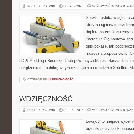
POSTED BY ADMIN
LUT - 6 - 2026
MOŻLIWOŚĆ KOMENTOWAN
Serwis Toshiba w aglomeracj
którym najpierw sprawdzam
dopiero potem planujemy na
interesuje Cię naprawa sprz
opis pokaże, jak podchodzi
możesz się spodziewać. Cie
3D & Modding i Recenzje Laptopów Innych Marek. Nasza działaln
urządzeniach Toshiba, w tym szczególnie na rodzinie Satellite. 
CATEGORIES:
NIERUCHOMOŚCI
WDZIĘCZNOŚĆ
POSTED BY ADMIN
LUT - 6 - 2026
MOŻLIWOŚĆ KOMENTOWAN
Lovsy.pl to miejsce wypełn
przenika się z codzienności