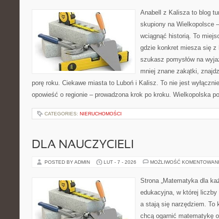
Anabell z Kalisza to blog t
skupiony na Wielkopolsce – 
wciągnąć historią. To miej
gdzie konkret miesza się z 
szukasz pomysłów na wyjaz
mniej znane zakątki, znajd
porę roku. Ciekawe miasta to Luboń i Kalisz. To nie jest wyłączni
opowieść o regionie – prowadzona krok po kroku. Wielkopolska po
CATEGORIES:
NIERUCHOMOŚCI
DLA NAUCZYCIELI
POSTED BY ADMIN
LUT - 7 - 2026
MOŻLIWOŚĆ KOMENTOWAN
Strona „Matematyka dla każ
edukacyjna, w której liczby
a stają się narzędziem. To
chcą ogarnić matematykę od