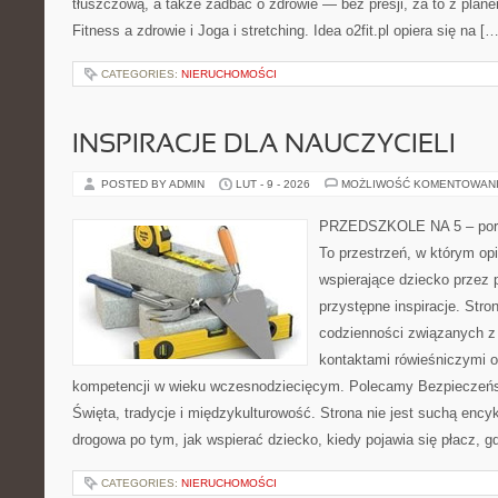
tłuszczową, a także zadbać o zdrowie — bez presji, za to z plan
Fitness a zdrowie i Joga i stretching. Idea o2fit.pl opiera się na […
CATEGORIES:
NIERUCHOMOŚCI
INSPIRACJE DLA NAUCZYCIELI
POSTED BY ADMIN
LUT - 9 - 2026
MOŻLIWOŚĆ KOMENTOWAN
PRZEDSZKOLE NA 5 – porta
To przestrzeń, w którym op
wspierające dziecko przez 
przystępne inspiracje. Stro
codzienności związanych z 
kontaktami rówieśniczymi 
kompetencji w wieku wczesnodziecięcym. Polecamy Bezpieczeńs
Święta, tradycje i międzykulturowość. Strona nie jest suchą ency
drogowa po tym, jak wspierać dziecko, kiedy pojawia się płacz, 
CATEGORIES:
NIERUCHOMOŚCI