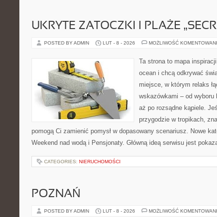
UKRYTE ZATOCZKI I PLAŻE „SECR
POSTED BY ADMIN
LUT - 8 - 2026
MOŻLIWOŚĆ KOMENTOWAN
Ta strona to mapa inspiracji
ocean i chcą odkrywać świa
miejsce, w którym relaks ł
wskazówkami – od wyboru k
aż po rozsądne kąpiele. Je
przygodzie w tropikach, znaj
pomogą Ci zamienić pomysł w dopasowany scenariusz. Nowe kateg
Weekend nad wodą i Pensjonaty. Główną ideą serwisu jest pokaza
CATEGORIES:
NIERUCHOMOŚCI
POZNAŃ
POSTED BY ADMIN
LUT - 8 - 2026
MOŻLIWOŚĆ KOMENTOWAN