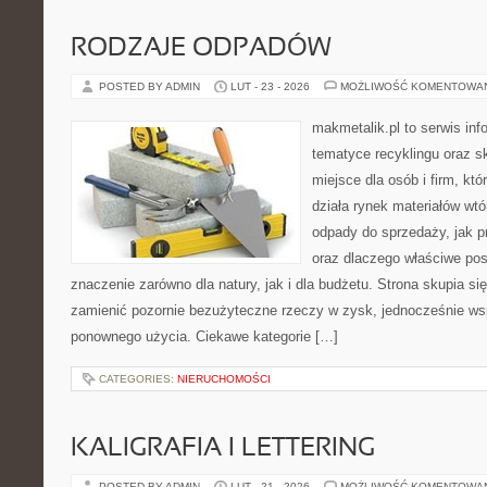
RODZAJE ODPADÓW
POSTED BY ADMIN
LUT - 23 - 2026
MOŻLIWOŚĆ KOMENTOWA
makmetalik.pl to serwis in
tematyce recyklingu oraz 
miejsce dla osób i firm, któ
działa rynek materiałów wt
odpady do sprzedaży, jak p
oraz dlaczego właściwe po
znaczenie zarówno dla natury, jak i dla budżetu. Strona skupia si
zamienić pozornie bezużyteczne rzeczy w zysk, jednocześnie ws
ponownego użycia. Ciekawe kategorie […]
CATEGORIES:
NIERUCHOMOŚCI
KALIGRAFIA I LETTERING
POSTED BY ADMIN
LUT - 21 - 2026
MOŻLIWOŚĆ KOMENTOWA