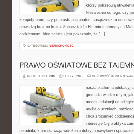
którzy potrzebują utrwalen
Niezależnie od tego, czy j
korepetytorem, czy po prostu pasjonatem, znajdziesz tu sensown
prowadzą krok po kroku. Zobacz także Historia matematyki i Ma
codziennym. Ideą serwisu jest pokazanie, że […]
CATEGORIES:
NIERUCHOMOŚCI
PRAWO OŚWIATOWE BEZ TAJEMN
POSTED BY ADMIN
LUT - 7 - 2026
MOŻLIWOŚĆ KOMENTOWAN
nasza platforma edukacyjna 
gromadzi wiedzę o tym, ja
modelu edukacji na odległo
myślą o uczniach, rodzicac
chcą zrozumieć codzienność
interesuje Cię praktyka zam
poradniki, które ułatwiają wdrożenie dobrych nawyków i sprawdzo