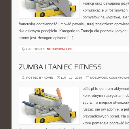
Francji oraz oswajania język
komunikację w rozmowach z
pomysłów na wyprawę, ale 
francuską codzienność i mówić pewniej, tutaj znajdziesz opowie
dwuosiowym podejściu. Kategorie to Francja dla początkujących i
strony jest Hexagon opisana […]
CATEGORIES:
NIERUCHOMOŚCI
ZUMBA I TANIEC FITNESS
POSTED BY ADMIN
LUT - 10 - 2026
MOŻLIWOŚĆ KOMENTOWA
o2fit.pl to centrum aktywno
konkretnymi narzędziami do
życia. To miejsce stworzon
ruszać się świadomie, a jed
przypadkowych porad. Na st
które pomagają poprawić k