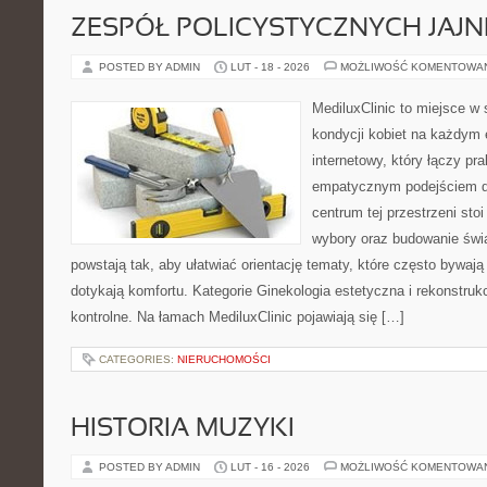
ZESPÓŁ POLICYSTYCZNYCH JAJN
POSTED BY ADMIN
LUT - 18 - 2026
MOŻLIWOŚĆ KOMENTOWA
MediluxClinic to miejsce w 
kondycji kobiet na każdym e
internetowy, który łączy pr
empatycznym podejściem dl
centrum tej przestrzeni sto
wybory oraz budowanie świ
powstają tak, aby ułatwiać orientację tematy, które często bywają
dotykają komfortu. Kategorie Ginekologia estetyczna i rekonstrukc
kontrolne. Na łamach MediluxClinic pojawiają się […]
CATEGORIES:
NIERUCHOMOŚCI
HISTORIA MUZYKI
POSTED BY ADMIN
LUT - 16 - 2026
MOŻLIWOŚĆ KOMENTOWA