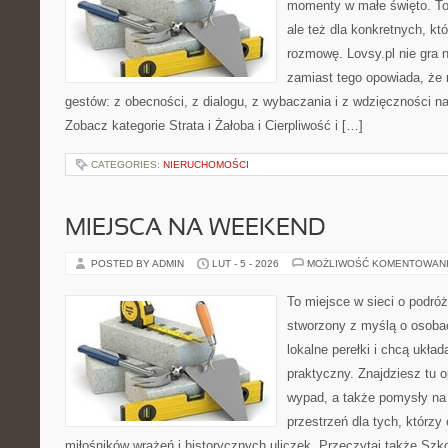
momenty w małe święto. To
ale też dla konkretnych, k
rozmowę. Lovsy.pl nie gra 
zamiast tego opowiada, że 
gestów: z obecności, z dialogu, z wybaczania i z wdzięczności n
Zobacz kategorie Strata i Żałoba i Cierpliwość i […]
CATEGORIES:
NIERUCHOMOŚCI
MIEJSCA NA WEEKEND
POSTED BY ADMIN
LUT - 5 - 2026
MOŻLIWOŚĆ KOMENTOWAN
To miejsce w sieci o podróż
stworzony z myślą o osobac
lokalne perełki i chcą ukł
praktyczny. Znajdziesz tu op
wypad, a także pomysły na
przestrzeń dla tych, którzy 
miłośników wrażeń i historycznych uliczek. Przeczytaj także Szkoł