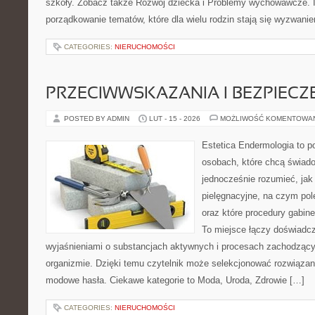
szkoły. Zobacz także Rozwój dziecka i Problemy wychowawcze. I
porządkowanie tematów, które dla wielu rodzin stają się wyzwani
CATEGORIES:
NIERUCHOMOŚCI
PRZECIWWSKAZANIA I BEZPIEC
POSTED BY ADMIN
LUT - 15 - 2026
MOŻLIWOŚĆ KOMENTOWA
Estetica Endermologia to p
osobach, które chcą świado
jednocześnie rozumieć, jak 
pielęgnacyjne, na czym po
oraz które procedury gabine
To miejsce łączy doświadcz
wyjaśnieniami o substancjach aktywnych i procesach zachodzący
organizmie. Dzięki temu czytelnik może selekcjonować rozwiązania
modowe hasła. Ciekawe kategorie to Moda, Uroda, Zdrowie […]
CATEGORIES:
NIERUCHOMOŚCI