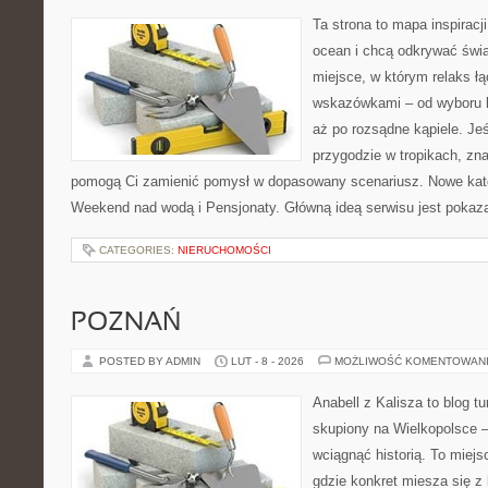
Ta strona to mapa inspiracji
ocean i chcą odkrywać świa
miejsce, w którym relaks ł
wskazówkami – od wyboru k
aż po rozsądne kąpiele. Je
przygodzie w tropikach, znaj
pomogą Ci zamienić pomysł w dopasowany scenariusz. Nowe kateg
Weekend nad wodą i Pensjonaty. Główną ideą serwisu jest pokaza
CATEGORIES:
NIERUCHOMOŚCI
POZNAŃ
POSTED BY ADMIN
LUT - 8 - 2026
MOŻLIWOŚĆ KOMENTOWAN
Anabell z Kalisza to blog t
skupiony na Wielkopolsce – 
wciągnąć historią. To miej
gdzie konkret miesza się z 