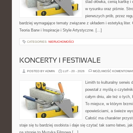
ślad ołówka, cenią kartkę 
w rysunku oraz piśmie. Str
pierwszych prób, przez regu
bardziej wymagające tematy związane z układem i estetyką liter. C
Teoria Barw i Inspiracje i Style Artystyczne. […]
CATEGORIES:
NIERUCHOMOŚCI
KONCERTY I FESTIWALE
POSTED BY ADMIN
LUT - 20 - 2026
MOŻLIWOŚĆ KOMENTOWA
Limith to kulturalny serwis
powstał z myślą o czytelni
całym dniu, ale też o tych,
To miejsce, w którym brzmi
opowieściami, a świeże wyd
Całość ma charakter przys
staje się tu bardziej osobista i daje się czytać tak samo łatwo, ja
na stronie to Muzyka Filmowa […]