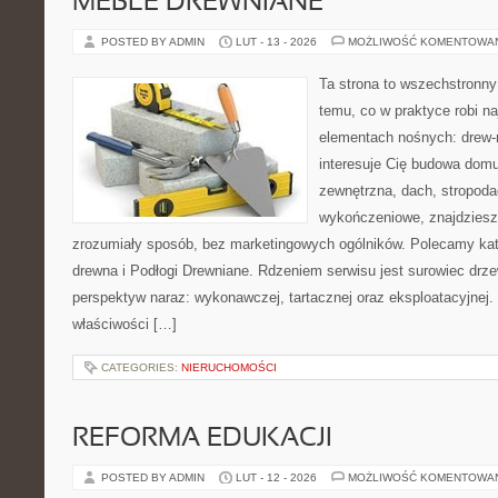
MEBLE DREWNIANE
POSTED BY ADMIN
LUT - 13 - 2026
MOŻLIWOŚĆ KOMENTOWA
Ta strona to wszechstronn
temu, co w praktyce robi n
elementach nośnych: drew-
interesuje Cię budowa domu
zewnętrzna, dach, stropoda
wykończeniowe, znajdziesz
zrozumiały sposób, bez marketingowych ogólników. Polecamy kat
drewna i Podłogi Drewniane. Rdzeniem serwisu jest surowiec drze
perspektyw naraz: wykonawczej, tartacznej oraz eksploatacyjnej
właściwości […]
CATEGORIES:
NIERUCHOMOŚCI
REFORMA EDUKACJI
POSTED BY ADMIN
LUT - 12 - 2026
MOŻLIWOŚĆ KOMENTOWA