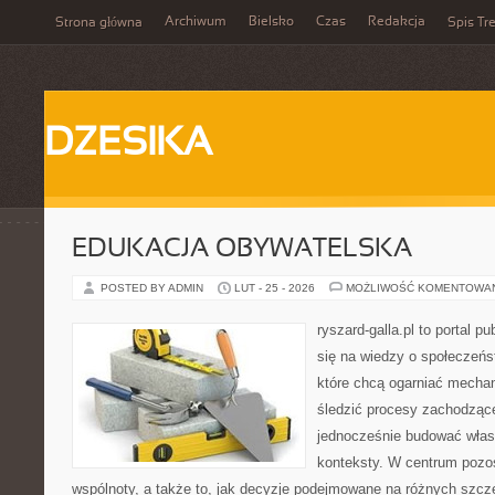
Archiwum
Bielsko
Czas
Redakcja
Strona główna
Spis Tre
DZESIKA
EDUKACJA OBYWATELSKA
POSTED BY ADMIN
LUT - 25 - 2026
MOŻLIWOŚĆ KOMENTOWA
ryszard-galla.pl to portal p
się na wiedzy o społeczeńst
które chcą ogarniać mecha
śledzić procesy zachodzące
jednocześnie budować własn
konteksty. W centrum pozos
wspólnoty, a także to, jak decyzje podejmowane na różnych szcze