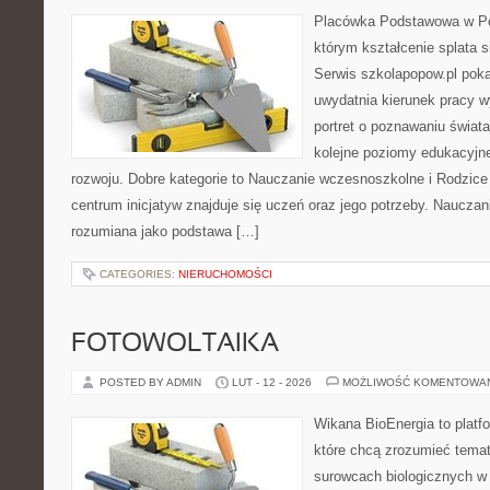
Placówka Podstawowa w Pop
którym kształcenie splata s
Serwis szkolapopow.pl poka
uwydatnia kierunek pracy w
portret o poznawaniu świat
kolejne poziomy edukacyjn
rozwoju. Dobre kategorie to Nauczanie wczesnoszkolne i Rodzice
centrum inicjatyw znajduje się uczeń oraz jego potrzeby. Nauczan
rozumiana jako podstawa […]
CATEGORIES:
NIERUCHOMOŚCI
FOTOWOLTAIKA
POSTED BY ADMIN
LUT - 12 - 2026
MOŻLIWOŚĆ KOMENTOWA
Wikana BioEnergia to platf
które chcą zrozumieć temat 
surowcach biologicznych w