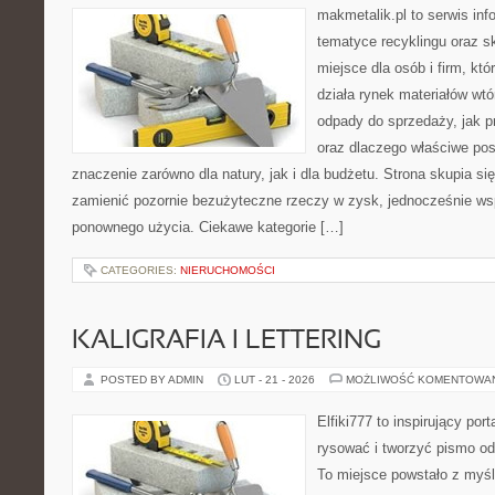
makmetalik.pl to serwis in
tematyce recyklingu oraz 
miejsce dla osób i firm, któ
działa rynek materiałów wt
odpady do sprzedaży, jak p
oraz dlaczego właściwe po
znaczenie zarówno dla natury, jak i dla budżetu. Strona skupia si
zamienić pozornie bezużyteczne rzeczy w zysk, jednocześnie ws
ponownego użycia. Ciekawe kategorie […]
CATEGORIES:
NIERUCHOMOŚCI
KALIGRAFIA I LETTERING
POSTED BY ADMIN
LUT - 21 - 2026
MOŻLIWOŚĆ KOMENTOWA
Elfiki777 to inspirujący por
rysować i tworzyć pismo o
To miejsce powstało z myśl