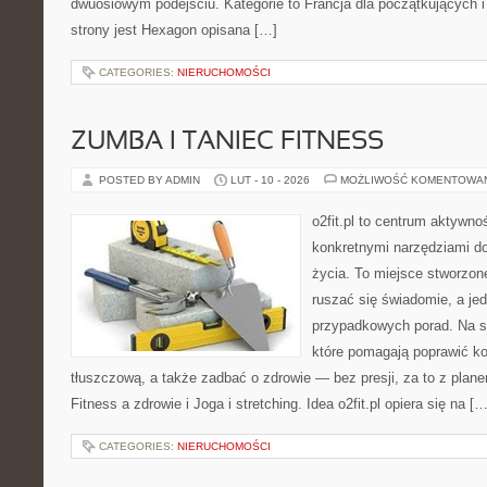
dwuosiowym podejściu. Kategorie to Francja dla początkujących i
strony jest Hexagon opisana […]
CATEGORIES:
NIERUCHOMOŚCI
ZUMBA I TANIEC FITNESS
POSTED BY ADMIN
LUT - 10 - 2026
MOŻLIWOŚĆ KOMENTOWA
o2fit.pl to centrum aktywno
konkretnymi narzędziami do
życia. To miejsce stworzon
ruszać się świadomie, a jed
przypadkowych porad. Na st
które pomagają poprawić k
tłuszczową, a także zadbać o zdrowie — bez presji, za to z plan
Fitness a zdrowie i Joga i stretching. Idea o2fit.pl opiera się na […
CATEGORIES:
NIERUCHOMOŚCI