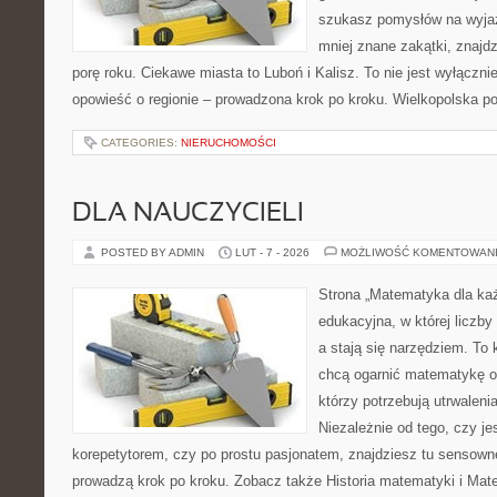
szukasz pomysłów na wyjaz
mniej znane zakątki, znajd
porę roku. Ciekawe miasta to Luboń i Kalisz. To nie jest wyłączni
opowieść o regionie – prowadzona krok po kroku. Wielkopolska po
CATEGORIES:
NIERUCHOMOŚCI
DLA NAUCZYCIELI
POSTED BY ADMIN
LUT - 7 - 2026
MOŻLIWOŚĆ KOMENTOWAN
Strona „Matematyka dla każ
edukacyjna, w której liczby
a stają się narzędziem. To
chcą ogarnić matematykę od
którzy potrzebują utrwalen
Niezależnie od tego, czy j
korepetytorem, czy po prostu pasjonatem, znajdziesz tu sensown
prowadzą krok po kroku. Zobacz także Historia matematyki i Ma