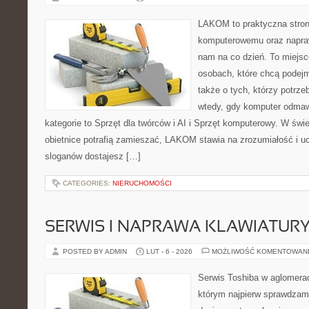
LAKOM to praktyczna stron
komputerowemu oraz napraw
nam na co dzień. To miejsc
osobach, które chcą podejm
także o tych, którzy potrz
wtedy, gdy komputer odmaw
kategorie to Sprzęt dla twórców i AI i Sprzęt komputerowy. W św
obietnice potrafią zamieszać, LAKOM stawia na zrozumiałość i u
sloganów dostajesz […]
CATEGORIES:
NIERUCHOMOŚCI
SERWIS I NAPRAWA KLAWIATUR
POSTED BY ADMIN
LUT - 6 - 2026
MOŻLIWOŚĆ KOMENTOWAN
Serwis Toshiba w aglomeracj
którym najpierw sprawdzam