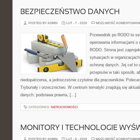
BEZPIECZEŃSTWO DANYCH
POSTED BY ADMIN
LUT - 7 - 2026
MOŻLIWOŚĆ KOMENTOWAN
Przewodnik po RODO to serw
operowania informacjami o 
RODO. Strona jest zaproje
sytuacjach w organizacjach
ochronę danych. Jej cel to
przepisów w taki sposób, ab
niedopatrzenia, a jednocześnie czytelne dla pracowników. Poleca
Trybunały i orzecznictwo. W centrum tematyki znajdują się aktual
danych: podstawa prawna, […]
CATEGORIES:
NIERUCHOMOŚCI
MONITORY I TECHNOLOGIE WYŚ
POSTED BY ADMIN
LUT - 6 - 2026
MOŻLIWOŚĆ KOMENTOWAN