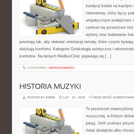
kondycji kobiet na każdym e
internetowy, który łączy pr
empatycznym podejściem dl
centrum tej przestrzeni sto
wybory oraz budowanie świ
powstają tak, aby ułatwiać orientację tematy, które często bywają
dotykają komfortu. Kategorie Ginekologia estetyczna i rekonstrukc
kontrolne. Na łamach MediluxClinic pojawiają się […]
CATEGORIES:
NIERUCHOMOŚCI
HISTORIA MUZYKI
POSTED BY ADMIN
LUT - 16 - 2026
MOŻLIWOŚĆ KOMENTOWA
To przestrzeń stworzyliśmy 
muzycznej, w którym doświ
pasją. Jeśli szukasz przy
świat dźwięków albo chces