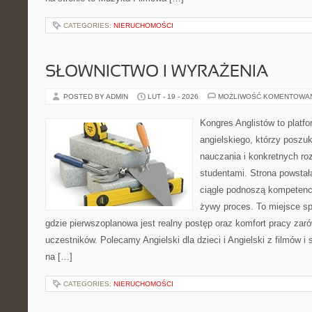
CATEGORIES:
NIERUCHOMOŚCI
SŁOWNICTWO I WYRAŻENIA
POSTED BY ADMIN
LUT - 19 - 2026
MOŻLIWOŚĆ KOMENTOWA
Kongres Anglistów to platfo
angielskiego, którzy poszu
nauczania i konkretnych ro
studentami. Strona powstał
ciągle podnoszą kompetencj
żywy proces. To miejsce spo
gdzie pierwszoplanowa jest realny postęp oraz komfort pracy zarów
uczestników. Polecamy Angielski dla dzieci i Angielski z filmów i se
na […]
CATEGORIES:
NIERUCHOMOŚCI