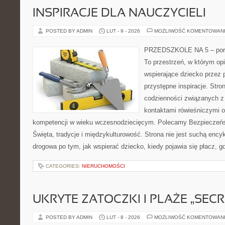
INSPIRACJE DLA NAUCZYCIELI
POSTED BY ADMIN
LUT - 9 - 2026
MOŻLIWOŚĆ KOMENTOWAN
PRZEDSZKOLE NA 5 – porta
To przestrzeń, w którym op
wspierające dziecko przez 
przystępne inspiracje. Stro
codzienności związanych z 
kontaktami rówieśniczymi 
kompetencji w wieku wczesnodziecięcym. Polecamy Bezpieczeńs
Święta, tradycje i międzykulturowość. Strona nie jest suchą ency
drogowa po tym, jak wspierać dziecko, kiedy pojawia się płacz, 
CATEGORIES:
NIERUCHOMOŚCI
UKRYTE ZATOCZKI I PLAŻE „SECR
POSTED BY ADMIN
LUT - 8 - 2026
MOŻLIWOŚĆ KOMENTOWAN