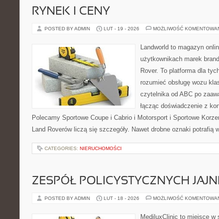
RYNEK I CENY
POSTED BY ADMIN
LUT - 19 - 2026
MOŻLIWOŚĆ KOMENTOWA
Landworld to magazyn onli
użytkownikach marek brand
Rover. To platforma dla tych
rozumieć obsługę wozu kla
czytelnika od ABC po zaaw
łącząc doświadczenie z kon
Polecamy Sportowe Coupe i Cabrio i Motorsport i Sportowe Korzen
Land Roverów liczą się szczegóły. Nawet drobne oznaki potrafią
CATEGORIES:
NIERUCHOMOŚCI
ZESPÓŁ POLICYSTYCZNYCH JAJN
POSTED BY ADMIN
LUT - 18 - 2026
MOŻLIWOŚĆ KOMENTOWA
MediluxClinic to miejsce w 