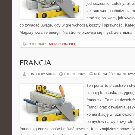
jednocześnie rzetelny. Str
jak surowce pochodzenia r
stać się paliwem, jak wygl
co zwracać uwagę, gdy w grę wchodzą koszty i sprawność. Kategor
Magazynowanie energii. Na stronie przewija się myśl, że zmiana
CATEGORIES:
NIERUCHOMOŚCI
FRANCJA
POSTED BY ADMIN
LUT - 11 - 2026
MOŻLIWOŚĆ KOMENTOWA
Ten portal to przestrzeń st
planują francuską przygodę 
francuski. To miks dwóch ś
Francji oraz oswajania język
komunikację w rozmowach z
pomysłów na wyprawę, ale 
francuską codzienność i mówić pewniej, tutaj znajdziesz opowie