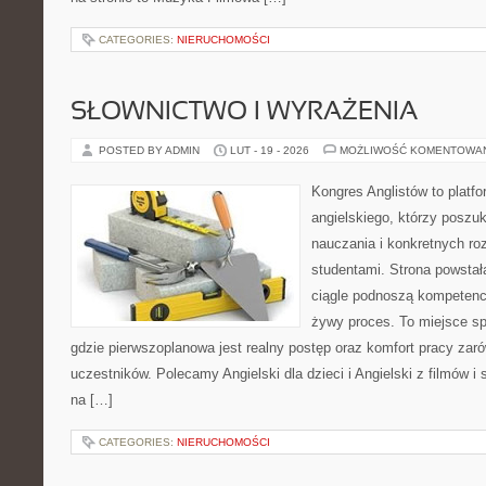
CATEGORIES:
NIERUCHOMOŚCI
SŁOWNICTWO I WYRAŻENIA
POSTED BY ADMIN
LUT - 19 - 2026
MOŻLIWOŚĆ KOMENTOWA
Kongres Anglistów to platfo
angielskiego, którzy poszu
nauczania i konkretnych ro
studentami. Strona powstał
ciągle podnoszą kompetencj
żywy proces. To miejsce spo
gdzie pierwszoplanowa jest realny postęp oraz komfort pracy zarów
uczestników. Polecamy Angielski dla dzieci i Angielski z filmów i se
na […]
CATEGORIES:
NIERUCHOMOŚCI