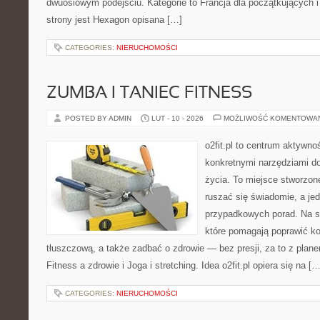
dwuosiowym podejściu. Kategorie to Francja dla początkujących i
strony jest Hexagon opisana […]
CATEGORIES:
NIERUCHOMOŚCI
ZUMBA I TANIEC FITNESS
POSTED BY ADMIN
LUT - 10 - 2026
MOŻLIWOŚĆ KOMENTOWA
o2fit.pl to centrum aktywno
konkretnymi narzędziami do
życia. To miejsce stworzon
ruszać się świadomie, a jed
przypadkowych porad. Na st
które pomagają poprawić k
tłuszczową, a także zadbać o zdrowie — bez presji, za to z plan
Fitness a zdrowie i Joga i stretching. Idea o2fit.pl opiera się na […
CATEGORIES:
NIERUCHOMOŚCI