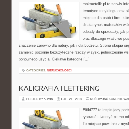
makmetalik.pl to serwis in
tematyce recyklingu oraz 
miejsce dla osób i firm, któ
działa rynek materiałów wt
odpady do sprzedaży, jak p
oraz dlaczego właściwe po
znaczenie zarówno dla natury, jak i dla budżetu. Strona skupia si
zamienić pozornie bezużyteczne rzeczy w zysk, jednocześnie ws
ponownego użycia. Ciekawe kategorie […]
CATEGORIES:
NIERUCHOMOŚCI
KALIGRAFIA I LETTERING
POSTED BY ADMIN
LUT - 21 - 2026
MOŻLIWOŚĆ KOMENTOWA
Elfiki777 to inspirujący por
rysować i tworzyć pismo o
To miejsce powstało z myśl