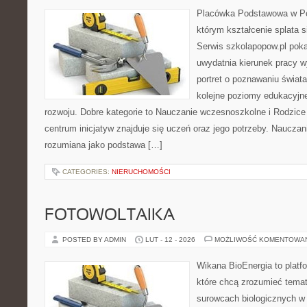
Placówka Podstawowa w Pop
którym kształcenie splata s
Serwis szkolapopow.pl poka
uwydatnia kierunek pracy w
portret o poznawaniu świat
kolejne poziomy edukacyjn
rozwoju. Dobre kategorie to Nauczanie wczesnoszkolne i Rodzice
centrum inicjatyw znajduje się uczeń oraz jego potrzeby. Nauczan
rozumiana jako podstawa […]
CATEGORIES:
NIERUCHOMOŚCI
FOTOWOLTAIKA
POSTED BY ADMIN
LUT - 12 - 2026
MOŻLIWOŚĆ KOMENTOWA
Wikana BioEnergia to platf
które chcą zrozumieć temat 
surowcach biologicznych w