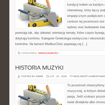
kondycji kobiet na każdym e
internetowy, który łączy pr
empatycznym podejściem dl
centrum tej przestrzeni sto
wybory oraz budowanie świ
powstają tak, aby ułatwiać orientację tematy, które często bywają
dotykają komfortu. Kategorie Ginekologia estetyczna i rekonstrukc
kontrolne. Na łamach MediluxClinic pojawiają się […]
CATEGORIES:
NIERUCHOMOŚCI
HISTORIA MUZYKI
POSTED BY ADMIN
LUT - 16 - 2026
MOŻLIWOŚĆ KOMENTOWA
To przestrzeń stworzyliśmy 
muzycznej, w którym doświ
pasją. Jeśli szukasz przy
świat dźwięków albo chces