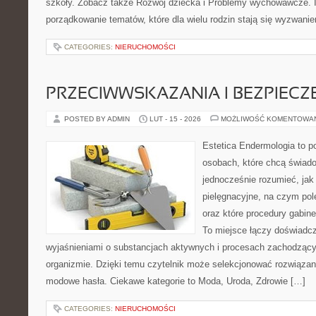
szkoły. Zobacz także Rozwój dziecka i Problemy wychowawcze. I
porządkowanie tematów, które dla wielu rodzin stają się wyzwani
CATEGORIES:
NIERUCHOMOŚCI
PRZECIWWSKAZANIA I BEZPIEC
POSTED BY ADMIN
LUT - 15 - 2026
MOŻLIWOŚĆ KOMENTOWA
Estetica Endermologia to p
osobach, które chcą świado
jednocześnie rozumieć, jak 
pielęgnacyjne, na czym po
oraz które procedury gabine
To miejsce łączy doświadcz
wyjaśnieniami o substancjach aktywnych i procesach zachodzący
organizmie. Dzięki temu czytelnik może selekcjonować rozwiązania
modowe hasła. Ciekawe kategorie to Moda, Uroda, Zdrowie […]
CATEGORIES:
NIERUCHOMOŚCI