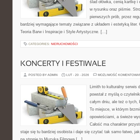
ślad ołówka, cenią kartkę 
w rysunku oraz piśmie. Str
pierwszych prób, przez regu
bardziej wymagające tematy związane z układem i estetyką liter. C
Teoria Barw i Inspiracje i Style Artystyczne. […]
CATEGORIES:
NIERUCHOMOŚCI
KONCERTY I FESTIWALE
POSTED BY ADMIN
LUT - 20 - 2026
MOŻLIWOŚĆ KOMENTOWA
Limith to kulturalny serwis
powstał z myślą o czytelni
całym dniu, ale też o tych,
To miejsce, w którym brzmi
opowieściami, a świeże wyd
Całość ma charakter przys
staje się tu bardziej osobista i daje się czytać tak samo łatwo, ja
na stronie to Muzyka Filmowa […]