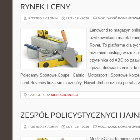
RYNEK I CENY
POSTED BY ADMIN
LUT - 19 - 2026
MOŻLIWOŚĆ KOMENTOWA
Landworld to magazyn onli
użytkownikach marek brand
Rover. To platforma dla tych
rozumieć obsługę wozu kla
czytelnika od ABC po zaaw
łącząc doświadczenie z kon
Polecamy Sportowe Coupe i Cabrio i Motorsport i Sportowe Korzen
Land Roverów liczą się szczegóły. Nawet drobne oznaki potrafią
CATEGORIES:
NIERUCHOMOŚCI
ZESPÓŁ POLICYSTYCZNYCH JAJN
POSTED BY ADMIN
LUT - 18 - 2026
MOŻLIWOŚĆ KOMENTOWA
MediluxClinic to miejsce w 