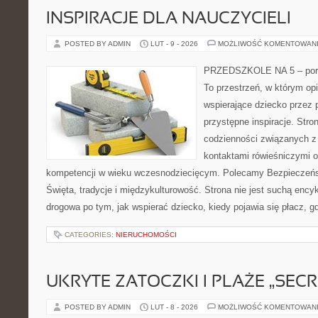
INSPIRACJE DLA NAUCZYCIELI
POSTED BY ADMIN
LUT - 9 - 2026
MOŻLIWOŚĆ KOMENTOWAN
PRZEDSZKOLE NA 5 – porta
To przestrzeń, w którym op
wspierające dziecko przez 
przystępne inspiracje. Stro
codzienności związanych z 
kontaktami rówieśniczymi 
kompetencji w wieku wczesnodziecięcym. Polecamy Bezpieczeńs
Święta, tradycje i międzykulturowość. Strona nie jest suchą ency
drogowa po tym, jak wspierać dziecko, kiedy pojawia się płacz, 
CATEGORIES:
NIERUCHOMOŚCI
UKRYTE ZATOCZKI I PLAŻE „SECR
POSTED BY ADMIN
LUT - 8 - 2026
MOŻLIWOŚĆ KOMENTOWAN