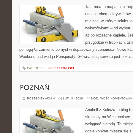
Ta strona to mapa inspiracji
ocean i chcą odkrywać świa
miejsce, w którym relaks ł
wskazówkami – od wyboru k
aż po rozsądne kąpiele. Je
przygodzie w tropikach, znaj
pomogą Ci zamienić pomysł w dopasowany scenariusz. Nowe kateg
Weekend nad wodą i Pensjonaty. Główną ideą serwisu jest pokaza
CATEGORIES:
NIERUCHOMOŚCI
POZNAŃ
POSTED BY ADMIN
LUT - 8 - 2026
MOŻLIWOŚĆ KOMENTOWAN
Anabell z Kalisza to blog t
skupiony na Wielkopolsce – 
wciągnąć historią. To miej
gdzie konkret miesza się z 