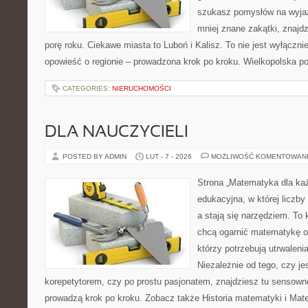
szukasz pomysłów na wyjaz
mniej znane zakątki, znajd
porę roku. Ciekawe miasta to Luboń i Kalisz. To nie jest wyłączni
opowieść o regionie – prowadzona krok po kroku. Wielkopolska po
CATEGORIES:
NIERUCHOMOŚCI
DLA NAUCZYCIELI
POSTED BY ADMIN
LUT - 7 - 2026
MOŻLIWOŚĆ KOMENTOWAN
Strona „Matematyka dla każ
edukacyjna, w której liczby
a stają się narzędziem. To
chcą ogarnić matematykę od
którzy potrzebują utrwalen
Niezależnie od tego, czy j
korepetytorem, czy po prostu pasjonatem, znajdziesz tu sensown
prowadzą krok po kroku. Zobacz także Historia matematyki i Ma