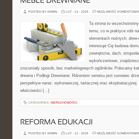
MEBLE DREWNIANE
POSTED BY ADMIN
LUT - 13 - 2026
MOŻLIWOŚĆ KOMENTOWA
Ta strona to wszechstronn
temu, co w praktyce robi n
elementach nośnych: drew-
interesuje Cię budowa domu
zewnętrzna, dach, stropoda
wykończeniowe, znajdziesz
zrozumiały sposób, bez marketingowych ogólników. Polecamy kat
drewna i Podłogi Drewniane. Rdzeniem serwisu jest surowiec drze
perspektyw naraz: wykonawczej, tartacznej oraz eksploatacyjnej
właściwości […]
CATEGORIES:
NIERUCHOMOŚCI
REFORMA EDUKACJI
POSTED BY ADMIN
LUT - 12 - 2026
MOŻLIWOŚĆ KOMENTOWA