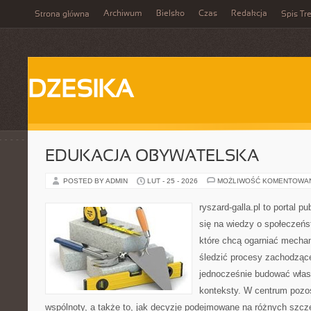
Archiwum
Bielsko
Czas
Redakcja
Strona główna
Spis Tre
DZESIKA
EDUKACJA OBYWATELSKA
POSTED BY ADMIN
LUT - 25 - 2026
MOŻLIWOŚĆ KOMENTOWA
ryszard-galla.pl to portal p
się na wiedzy o społeczeńst
które chcą ogarniać mecha
śledzić procesy zachodzące
jednocześnie budować własn
konteksty. W centrum pozos
wspólnoty, a także to, jak decyzje podejmowane na różnych szcze